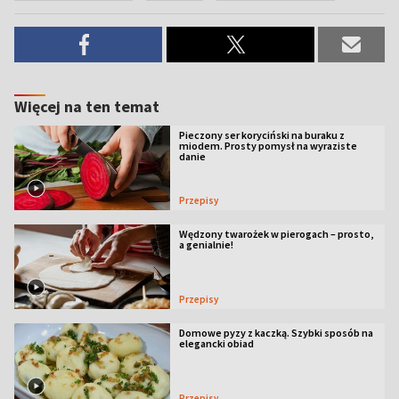
Więcej na ten temat
Pieczony ser koryciński na buraku z
miodem. Prosty pomysł na wyraziste
danie
Przepisy
Wędzony twarożek w pierogach – prosto,
a genialnie!
Przepisy
Domowe pyzy z kaczką. Szybki sposób na
elegancki obiad
Przepisy