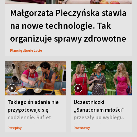
Małgorzata Pieczyńska stawia
na nowe technologie. Tak
organizuje sprawy zdrowotne
Planuję długie życie
Takiego śniadania nie
Uczestniczki
przygotowuje się
„Sanatorium miłości”
codziennie. Suflet
przeszły po wybiegu.
serowy zachwyca
Te stylizacje
Przepisy
Rozmowy
smakiem
przyciągały wzrok