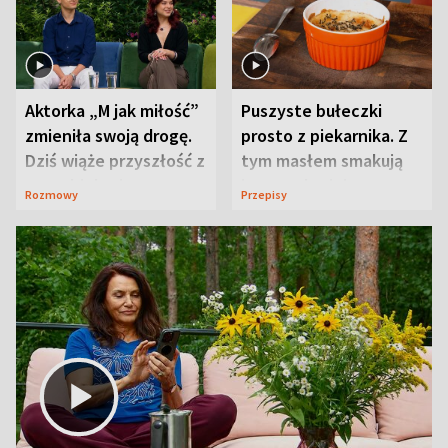
Aktorka „M jak miłość”
Puszyste bułeczki
zmieniła swoją drogę.
prosto z piekarnika. Z
Dziś wiąże przyszłość z
tym masłem smakują
neurobiologią
jeszcze lepiej
Rozmowy
Przepisy