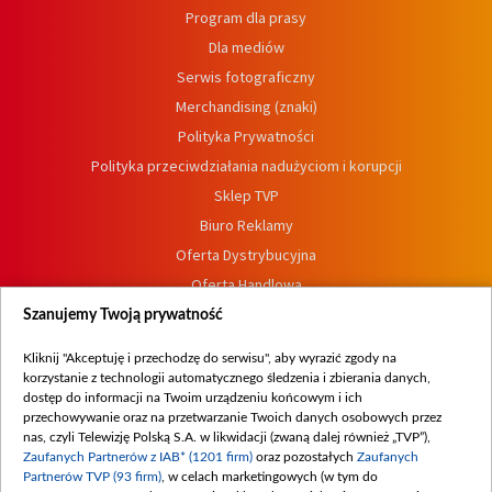
Program dla prasy
Dla mediów
Serwis fotograficzny
Merchandising (znaki)
Polityka Prywatności
Polityka przeciwdziałania nadużyciom i korupcji
Sklep TVP
Biuro Reklamy
Oferta Dystrybucyjna
Oferta Handlowa
Dostępność
Szanujemy Twoją prywatność
Moje zgody
Kliknij "Akceptuję i przechodzę do serwisu", aby wyrazić zgody na
Procedura zgłoszeń wewnętrznych
korzystanie z technologii automatycznego śledzenia i zbierania danych,
dostęp do informacji na Twoim urządzeniu końcowym i ich
przechowywanie oraz na przetwarzanie Twoich danych osobowych przez
nas, czyli Telewizję Polską S.A. w likwidacji (zwaną dalej również „TVP”),
Zaufanych Partnerów z IAB* (1201 firm)
oraz pozostałych
Zaufanych
Partnerów TVP (93 firm)
, w celach marketingowych (w tym do