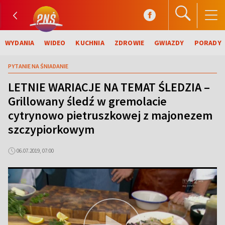
WYDANIA
WIDEO
KUCHNIA
ZDROWIE
GWIAZDY
PORADY
PYTANIE NA ŚNIADANIE
LETNIE WARIACJE NA TEMAT ŚLEDZIA –
Grillowany śledź w gremolacie
cytrynowo pietruszkowej z majonezem
szczypiorkowym
06.07.2019, 07:00