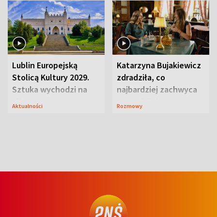
Lublin Europejską
Katarzyna Bujakiewicz
Stolicą Kultury 2029.
zdradziła, co
Sztuka wychodzi na
najbardziej zachwyca
ulice
ją w Lublinie
Aktualności
Rozmowy