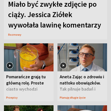
Miało być zwykłe zdjęcie po
ciąży. Jessica Ziółek
wywołała lawinę komentarzy
Rozmowy
Pomarańcze grają tu
Aneta Zając o zdrowiu i
główną rolę. Proste
natłoku obowiązków.
ciasto wychodzi
Tak pilnuje badań i
wyjątkowo wilgotne
wizyt
Przepisy
Planuję długie życie