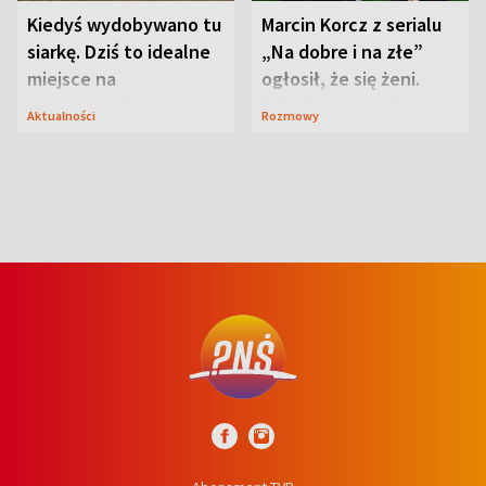
Kiedyś wydobywano tu
Marcin Korcz z serialu
siarkę. Dziś to idealne
„Na dobre i na złe”
miejsce na
ogłosił, że się żeni.
wypoczynek
Zdradził, co zmienił
Aktualności
Rozmowy
syn