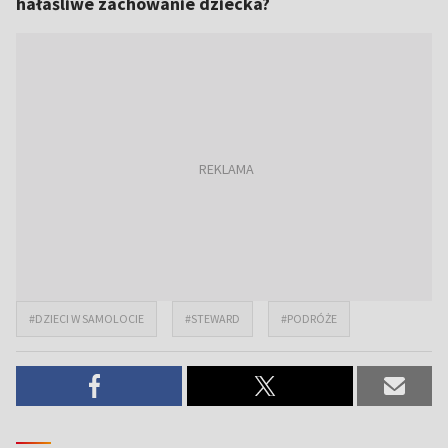
hałaśliwe zachowanie dziecka?
#DZIECI W SAMOLOCIE
#STEWARD
#PODRÓŻE