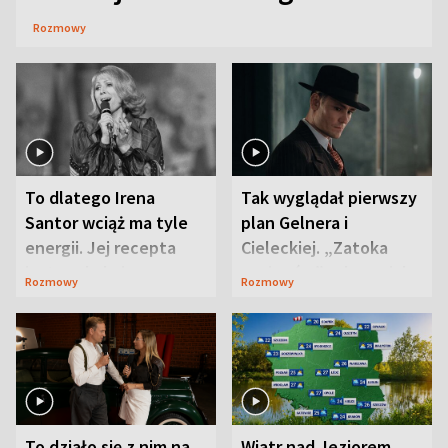
Rozmowy
To dlatego Irena
Tak wyglądał pierwszy
Santor wciąż ma tyle
plan Gelnera i
energii. Jej recepta
Cieleckiej. „Zatoka
jest zaskakująco
szpiegów” od razu ich
Rozmowy
Rozmowy
prosta
zaskoczyła
To działo się z nim na
Wiatr nad Jeziorem