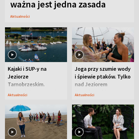
ważna jest jedna zasada
Aktualności
Kajaki i SUP-y na
Joga przy szumie wody
Jeziorze
i śpiewie ptaków. Tylko
Tarnobrzeskim.
nad Jeziorem
Przyrodnicy zwracają
Tarnobrzeskim
Aktualności
Aktualności
uwagę na coś jeszcze