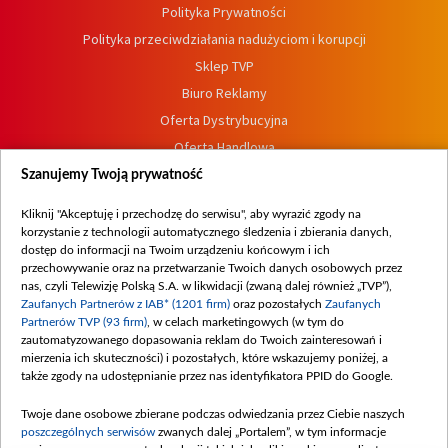
Polityka Prywatności
Polityka przeciwdziałania nadużyciom i korupcji
Sklep TVP
Biuro Reklamy
Oferta Dystrybucyjna
Oferta Handlowa
Dostępność
Szanujemy Twoją prywatność
Moje zgody
Kliknij "Akceptuję i przechodzę do serwisu", aby wyrazić zgody na
Procedura zgłoszeń wewnętrznych
korzystanie z technologii automatycznego śledzenia i zbierania danych,
dostęp do informacji na Twoim urządzeniu końcowym i ich
przechowywanie oraz na przetwarzanie Twoich danych osobowych przez
nas, czyli Telewizję Polską S.A. w likwidacji (zwaną dalej również „TVP”),
Zaufanych Partnerów z IAB* (1201 firm)
oraz pozostałych
Zaufanych
Partnerów TVP (93 firm)
, w celach marketingowych (w tym do
zautomatyzowanego dopasowania reklam do Twoich zainteresowań i
mierzenia ich skuteczności) i pozostałych, które wskazujemy poniżej, a
także zgody na udostępnianie przez nas identyfikatora PPID do Google.
Twoje dane osobowe zbierane podczas odwiedzania przez Ciebie naszych
poszczególnych serwisów
zwanych dalej „Portalem”, w tym informacje