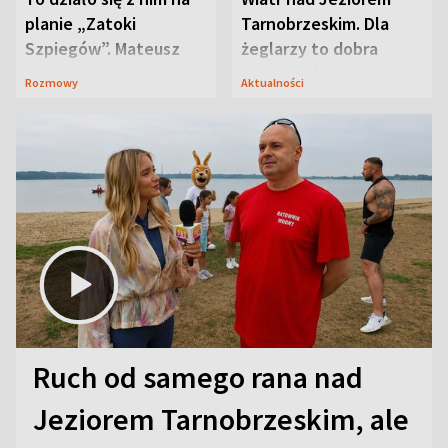
planie „Zatoki
Tarnobrzeskim. Dla
Szpiegów”. Mateusz
żeglarzy to dobra
Janicki odsłonił
wiadomość
Rozmowy
Aktualności
aktorski sekret
Ruch od samego rana nad
Jeziorem Tarnobrzeskim, ale