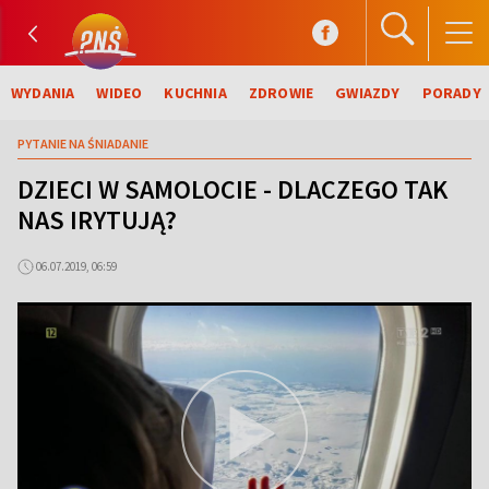
WYDANIA
WIDEO
KUCHNIA
ZDROWIE
GWIAZDY
PORADY
PYTANIE NA ŚNIADANIE
DZIECI W SAMOLOCIE - DLACZEGO TAK
NAS IRYTUJĄ?
06.07.2019, 06:59