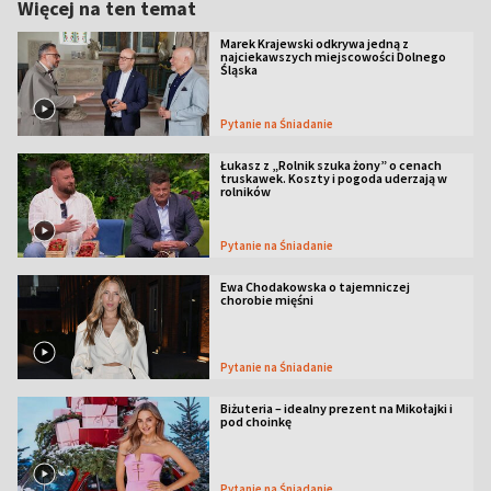
Więcej na ten temat
Marek Krajewski odkrywa jedną z
najciekawszych miejscowości Dolnego
Śląska
Pytanie na Śniadanie
Łukasz z „Rolnik szuka żony” o cenach
truskawek. Koszty i pogoda uderzają w
rolników
Pytanie na Śniadanie
Ewa Chodakowska o tajemniczej
chorobie mięśni
Pytanie na Śniadanie
Biżuteria – idealny prezent na Mikołajki i
pod choinkę
Pytanie na Śniadanie