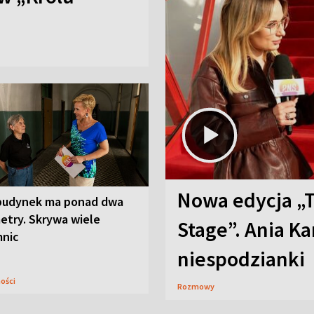
Nowa edycja „
budynek ma ponad dwa
etry. Skrywa wiele
Stage”. Ania K
mnic
niespodzianki
ności
Rozmowy