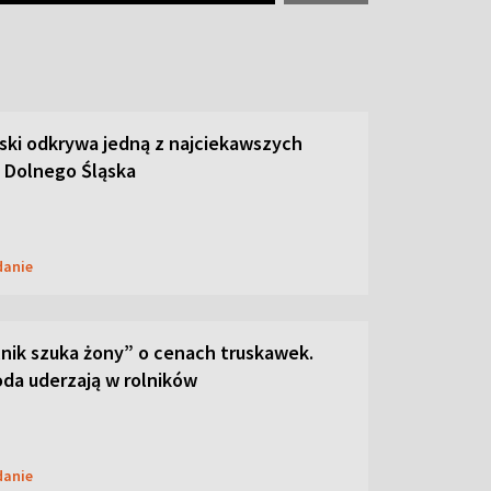
ski odkrywa jedną z najciekawszych
 Dolnego Śląska
danie
lnik szuka żony” o cenach truskawek.
oda uderzają w rolników
danie