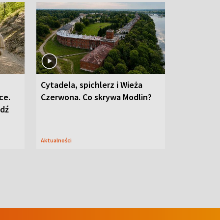
Cytadela, spichlerz i Wieża
ce.
Czerwona. Co skrywa Modlin?
edź
Aktualności