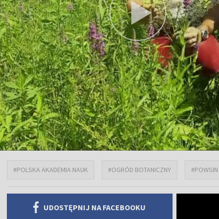
#POLSKA AKADEMIA NAUK
#OGRÓD BOTANICZNY
#POWSIN
UDOSTĘPNIJ NA FACEBOOKU