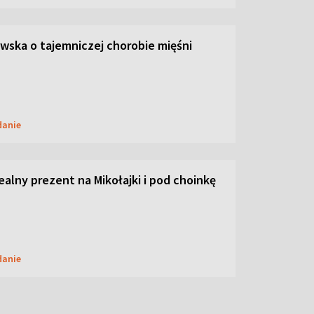
ska o tajemniczej chorobie mięśni
danie
dealny prezent na Mikołajki i pod choinkę
danie