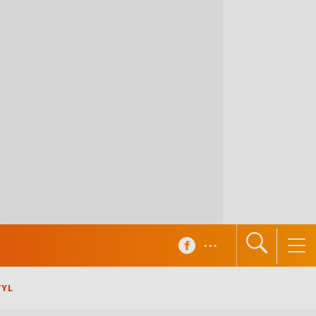
...
TYL