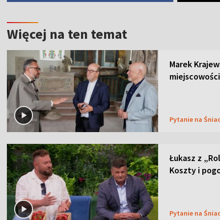
Więcej na ten temat
Marek Krajew
miejscowości
Pytanie na Śnia
Łukasz z „Ro
Koszty i pog
Pytanie na Śnia