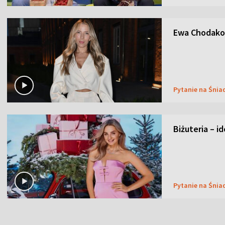
Ewa Chodakow
Pytanie na Śnia
Biżuteria – i
Pytanie na Śnia