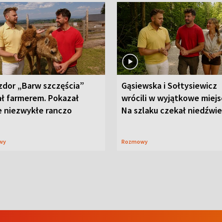
zdor „Barw szczęścia”
Gąsiewska i Sołtysiewicz
ał farmerem. Pokazał
wrócili w wyjątkowe miejs
e niezwykłe ranczo
Na szlaku czekał niedźwi
wy
Rozmowy