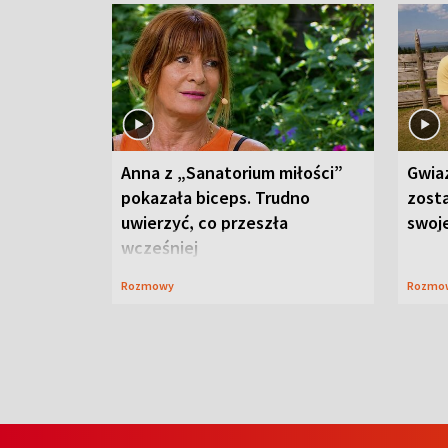
Anna z „Sanatorium miłości”
Gwia
pokazała biceps. Trudno
zost
uwierzyć, co przeszła
swoj
wcześniej
Rozmowy
Rozmo