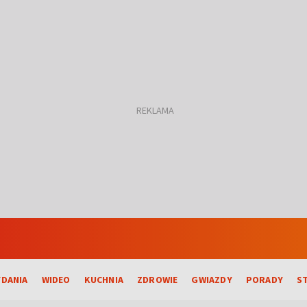
DANIA
WIDEO
KUCHNIA
ZDROWIE
GWIAZDY
PORADY
S