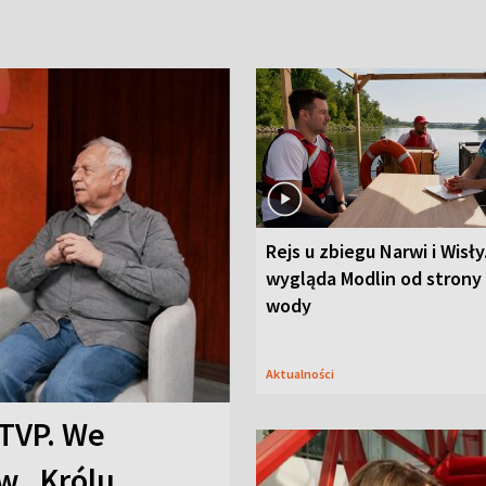
Rejs u zbiegu Narwi i Wisły
wygląda Modlin od strony
wody
Aktualności
TVP. We
w „Królu