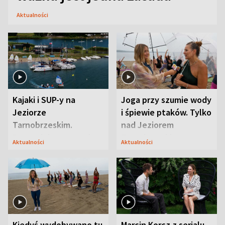
Aktualności
Kajaki i SUP-y na
Joga przy szumie wody
Jeziorze
i śpiewie ptaków. Tylko
Tarnobrzeskim.
nad Jeziorem
Przyrodnicy zwracają
Tarnobrzeskim
Aktualności
Aktualności
uwagę na coś jeszcze
Kiedyś wydobywano tu
Marcin Korcz z serialu