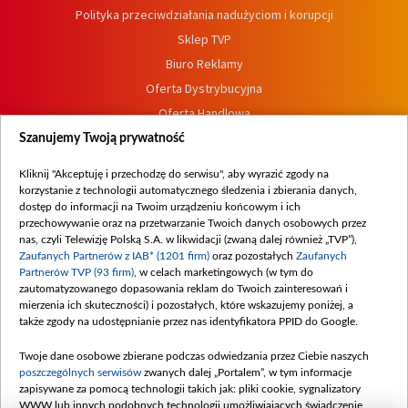
Polityka przeciwdziałania nadużyciom i korupcji
Sklep TVP
Biuro Reklamy
Oferta Dystrybucyjna
Oferta Handlowa
Dostępność
Szanujemy Twoją prywatność
Moje zgody
Kliknij "Akceptuję i przechodzę do serwisu", aby wyrazić zgody na
Procedura zgłoszeń wewnętrznych
korzystanie z technologii automatycznego śledzenia i zbierania danych,
dostęp do informacji na Twoim urządzeniu końcowym i ich
przechowywanie oraz na przetwarzanie Twoich danych osobowych przez
nas, czyli Telewizję Polską S.A. w likwidacji (zwaną dalej również „TVP”),
Zaufanych Partnerów z IAB* (1201 firm)
oraz pozostałych
Zaufanych
Partnerów TVP (93 firm)
, w celach marketingowych (w tym do
zautomatyzowanego dopasowania reklam do Twoich zainteresowań i
mierzenia ich skuteczności) i pozostałych, które wskazujemy poniżej, a
także zgody na udostępnianie przez nas identyfikatora PPID do Google.
Twoje dane osobowe zbierane podczas odwiedzania przez Ciebie naszych
poszczególnych serwisów
zwanych dalej „Portalem”, w tym informacje
zapisywane za pomocą technologii takich jak: pliki cookie, sygnalizatory
WWW lub innych podobnych technologii umożliwiających świadczenie