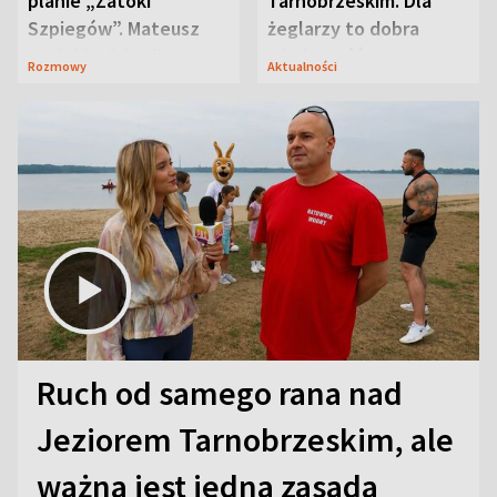
planie „Zatoki
Tarnobrzeskim. Dla
Szpiegów”. Mateusz
żeglarzy to dobra
Janicki odsłonił
wiadomość
Rozmowy
Aktualności
aktorski sekret
Ruch od samego rana nad
Jeziorem Tarnobrzeskim, ale
ważna jest jedna zasada