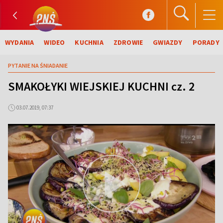
WYDANIA
WIDEO
KUCHNIA
ZDROWIE
GWIAZDY
PORADY
PYTANIE NA ŚNIADANIE
SMAKOŁYKI WIEJSKIEJ KUCHNI cz. 2
03.07.2019, 07:37