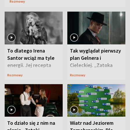
Rozmowy
To dlatego Irena
Tak wyglądał pierwszy
Santor wciąż ma tyle
plan Gelnera i
energii. Jej recepta
Cieleckiej. „Zatoka
jest zaskakująco
szpiegów” od razu ich
Rozmowy
Rozmowy
prosta
zaskoczyła
To działo się z nim na
Wiatr nad Jeziorem