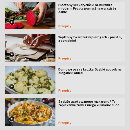
Pieczony ser koryciński na buraku z
miodem. Prosty pomysł na wyraziste
danie
Przepisy
Wędzony twarożek w pierogach – prosto,
a genialnie!
Przepisy
Domowe pyzy z kaczką. Szybki sposób na
elegancki obiad
Przepisy
Za dużo ugotowanego makaronu? Ta
zapiekanka zrobi z niego kulinarne cudo
Przepisy