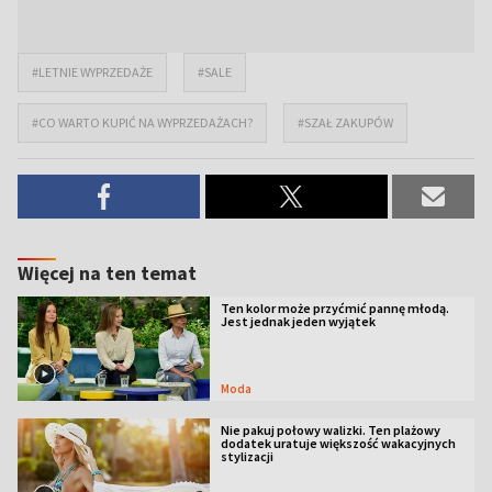
#LETNIE WYPRZEDAŻE
#SALE
#CO WARTO KUPIĆ NA WYPRZEDAŻACH?
#SZAŁ ZAKUPÓW
Więcej na ten temat
Ten kolor może przyćmić pannę młodą.
Jest jednak jeden wyjątek
Moda
Nie pakuj połowy walizki. Ten plażowy
dodatek uratuje większość wakacyjnych
stylizacji