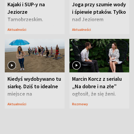
Kajaki i SUP-y na
Joga przy szumie wody
Jeziorze
i śpiewie ptaków. Tylko
Tarnobrzeskim.
nad Jeziorem
Przyrodnicy zwracają
Tarnobrzeskim
Aktualności
Aktualności
uwagę na coś jeszcze
Kiedyś wydobywano tu
Marcin Korcz z serialu
siarkę. Dziś to idealne
„Na dobre i na złe”
miejsce na
ogłosił, że się żeni.
wypoczynek
Zdradził, co zmienił
Aktualności
Rozmowy
syn