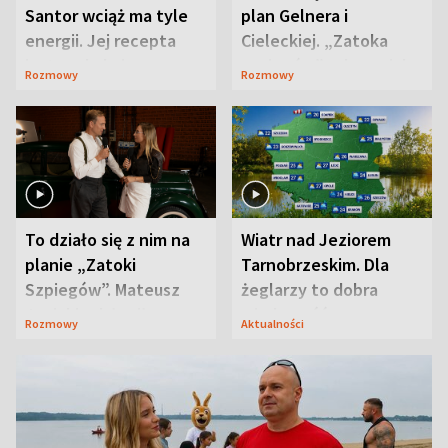
Santor wciąż ma tyle
plan Gelnera i
energii. Jej recepta
Cieleckiej. „Zatoka
jest zaskakująco
szpiegów” od razu ich
Rozmowy
Rozmowy
prosta
zaskoczyła
To działo się z nim na
Wiatr nad Jeziorem
planie „Zatoki
Tarnobrzeskim. Dla
Szpiegów”. Mateusz
żeglarzy to dobra
Janicki odsłonił
wiadomość
Rozmowy
Aktualności
aktorski sekret