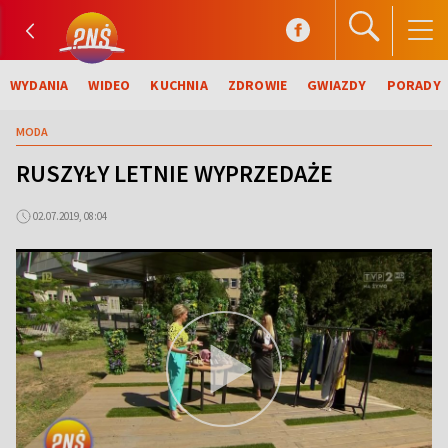
WYDANIA
WIDEO
KUCHNIA
ZDROWIE
GWIAZDY
PORADY
MODA
RUSZYŁY LETNIE WYPRZEDAŻE
02.07.2019, 08:04