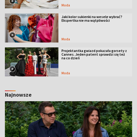
Moda
Jaki kolor sukienki na wesele wybrać?
Ekspertka nie ma wątpliwości
Moda
Projektantka gwiazd pokazała gorsety z
Cannes. Jeden patent sprawdzi się też
na co dzień
Moda
Najnowsze