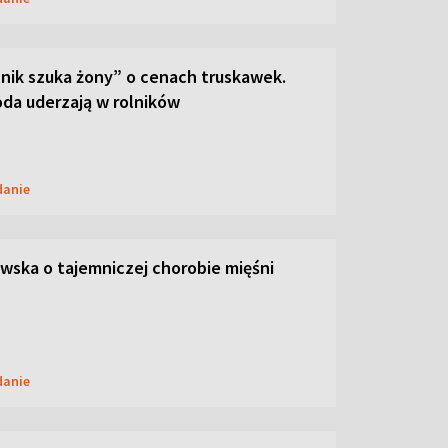
lnik szuka żony” o cenach truskawek.
oda uderzają w rolników
danie
ska o tajemniczej chorobie mięśni
danie