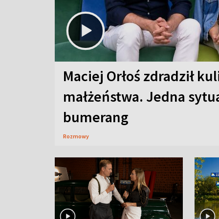
Maciej Orłoś zdradził kul
małżeństwa. Jedna sytua
bumerang
Rozmowy