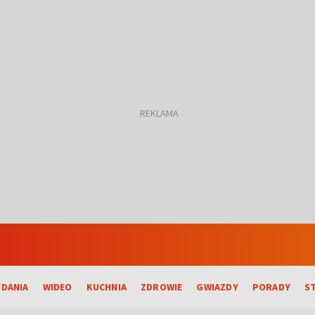
DANIA
WIDEO
KUCHNIA
ZDROWIE
GWIAZDY
PORADY
S