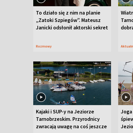
To działo się z nim na planie
Wiat
„Zatoki Szpiegów”. Mateusz
Tarno
Janicki odsłonił aktorski sekret
dobr
Rozmowy
Aktual
Kajaki i SUP-y na Jeziorze
Joga 
Tarnobrzeskim. Przyrodnicy
śpiew
zwracają uwagę na coś jeszcze
Jezi