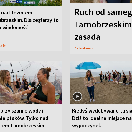
Ruch od sameg
r nad Jeziorem
brzeskim. Dla żeglarzy to
Tarnobrzeskim,
a wiadomość
zasada
ności
Aktualności
przy szumie wody i
Kiedyś wydobywano tu sia
ie ptaków. Tylko nad
Dziś to idealne miejsce na
orem Tarnobrzeskim
wypoczynek