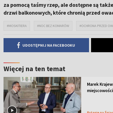
za pomocą taśmy rzep, ale dostępne są także
drzwi balkonowych, które chronią przed owa
#MOSKITIERA
#NOC BEZ KOMARÓW
#OCHRONA PRZED OW
UDOSTĘPNIJ NA FACEBOOKU
Więcej na ten temat
Marek Krajew
miejscowości
Pytanie na Śnia