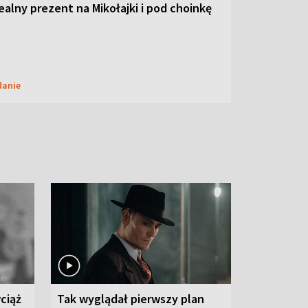
dealny prezent na Mikołajki i pod choinkę
danie
ciąż
Tak wyglądał pierwszy plan