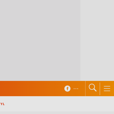
...
TYL