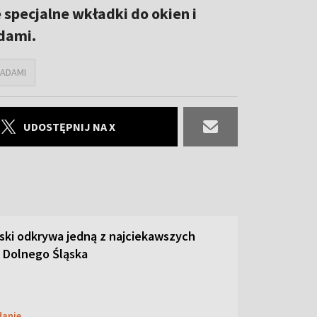
 specjalne wkładki do okien i
dami.
ADAMI
UDOSTĘPNIJ NA X
ski odkrywa jedną z najciekawszych
 Dolnego Śląska
danie