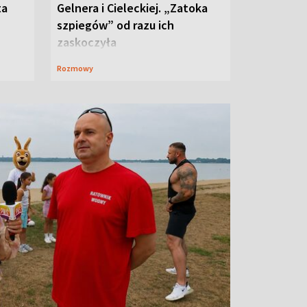
ta
Gelnera i Cieleckiej. „Zatoka
szpiegów” od razu ich
zaskoczyła
Rozmowy