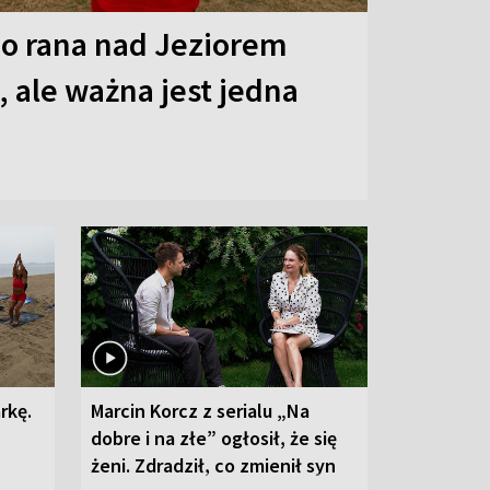
o rana nad Jeziorem
 ale ważna jest jedna
rkę.
Marcin Korcz z serialu „Na
dobre i na złe” ogłosił, że się
żeni. Zdradził, co zmienił syn