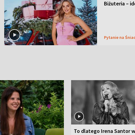
Biżuteria – i
Pytanie na Śnia
To dlatego Irena Santor w