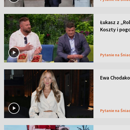
Łukasz z „Ro
Koszty i pog
Pytanie na Śnia
Ewa Chodakow
Pytanie na Śnia