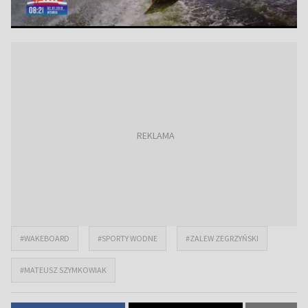
#WAKEBOARD
#SPORTY WODNE
#ZALEW ZEGRZYŃSKI
#MATEUSZ SZYMKOWIAK