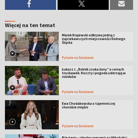
Więcej na ten temat
Marek Krajewski odkrywa jedną z
najciekawszych miejscowości Dolnego
Śląska
Pytanie na Śniadanie
Łukasz z „Rolnik szuka żony” o cenach
truskawek. Koszty i pogoda uderzają w
rolników
Pytanie na Śniadanie
Ewa Chodakowska o tajemniczej
chorobie mięśni
Pytanie na Śniadanie
Biżuteria – idealny prezent na Mikołajki i