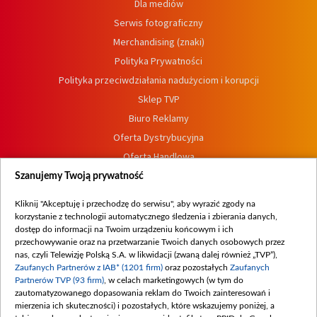
Dla mediów
Serwis fotograficzny
Merchandising (znaki)
Polityka Prywatności
Polityka przeciwdziałania nadużyciom i korupcji
Sklep TVP
Biuro Reklamy
Oferta Dystrybucyjna
Oferta Handlowa
Dostępność
Szanujemy Twoją prywatność
Moje zgody
Kliknij "Akceptuję i przechodzę do serwisu", aby wyrazić zgody na
Procedura zgłoszeń wewnętrznych
korzystanie z technologii automatycznego śledzenia i zbierania danych,
dostęp do informacji na Twoim urządzeniu końcowym i ich
przechowywanie oraz na przetwarzanie Twoich danych osobowych przez
nas, czyli Telewizję Polską S.A. w likwidacji (zwaną dalej również „TVP”),
Zaufanych Partnerów z IAB* (1201 firm)
oraz pozostałych
Zaufanych
Partnerów TVP (93 firm)
, w celach marketingowych (w tym do
zautomatyzowanego dopasowania reklam do Twoich zainteresowań i
mierzenia ich skuteczności) i pozostałych, które wskazujemy poniżej, a