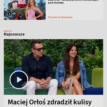
pod choinkę
Pytanie na Śniadanie
Najnowsze
Maciej Orłoś zdradził kulisy