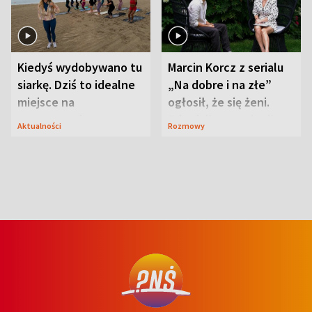
Kiedyś wydobywano tu
Marcin Korcz z serialu
siarkę. Dziś to idealne
„Na dobre i na złe”
miejsce na
ogłosił, że się żeni.
wypoczynek
Zdradził, co zmienił
Aktualności
Rozmowy
syn