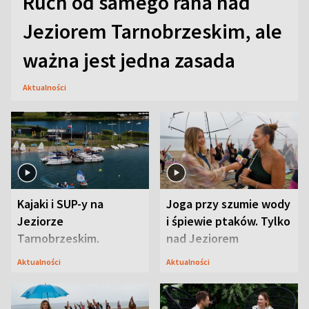
Ruch od samego rana nad
Jeziorem Tarnobrzeskim, ale
ważna jest jedna zasada
Aktualności
Kajaki i SUP-y na
Joga przy szumie wody
Jeziorze
i śpiewie ptaków. Tylko
Tarnobrzeskim.
nad Jeziorem
Przyrodnicy zwracają
Tarnobrzeskim
Aktualności
Aktualności
uwagę na coś jeszcze