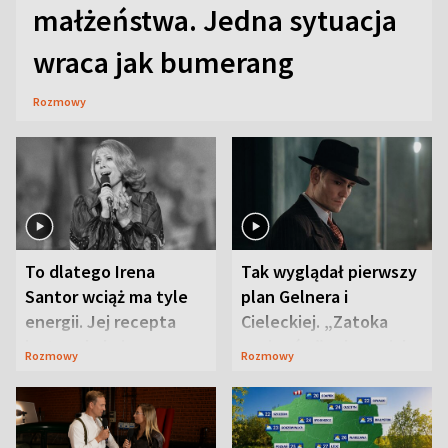
małżeństwa. Jedna sytuacja
wraca jak bumerang
Rozmowy
To dlatego Irena
Tak wyglądał pierwszy
Santor wciąż ma tyle
plan Gelnera i
energii. Jej recepta
Cieleckiej. „Zatoka
jest zaskakująco
szpiegów” od razu ich
Rozmowy
Rozmowy
prosta
zaskoczyła