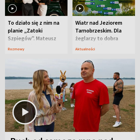
To działo się z nim na
Wiatr nad Jeziorem
planie „Zatoki
Tarnobrzeskim. Dla
Szpiegów”. Mateusz
żeglarzy to dobra
Janicki odsłonił
wiadomość
Rozmowy
Aktualności
aktorski sekret