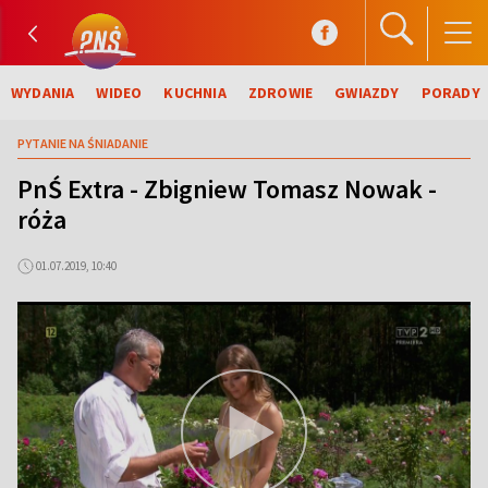
WYDANIA
WIDEO
KUCHNIA
ZDROWIE
GWIAZDY
PORADY
PYTANIE NA ŚNIADANIE
PnŚ Extra - Zbigniew Tomasz Nowak -
róża
01.07.2019, 10:40