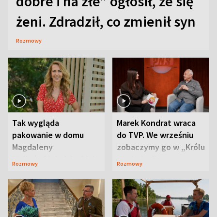
dobre i na złe” ogłosił, że się
żeni. Zdradził, co zmienił syn
Rozmowy
Tak wygląda
Marek Kondrat wraca
pakowanie w domu
do TVP. We wrześniu
Magdaleny
zobaczymy go w „Królu
Waligórskiej-Lisieckiej.
Maciusiu I”
Rozmowy
Rozmowy
Mąż nie odpuszcza