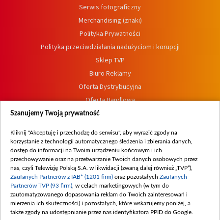
Serwis fotograficzny
Merchandising (znaki)
Polityka Prywatności
Polityka przeciwdziałania nadużyciom i korupcji
Sklep TVP
Biuro Reklamy
Oferta Dystrybucyjna
Oferta Handlowa
Dostępność
Szanujemy Twoją prywatność
Moje zgody
Kliknij "Akceptuję i przechodzę do serwisu", aby wyrazić zgody na
Procedura zgłoszeń wewnętrznych
korzystanie z technologii automatycznego śledzenia i zbierania danych,
dostęp do informacji na Twoim urządzeniu końcowym i ich
przechowywanie oraz na przetwarzanie Twoich danych osobowych przez
nas, czyli Telewizję Polską S.A. w likwidacji (zwaną dalej również „TVP”),
Zaufanych Partnerów z IAB* (1201 firm)
oraz pozostałych
Zaufanych
Partnerów TVP (93 firm)
, w celach marketingowych (w tym do
zautomatyzowanego dopasowania reklam do Twoich zainteresowań i
mierzenia ich skuteczności) i pozostałych, które wskazujemy poniżej, a
także zgody na udostępnianie przez nas identyfikatora PPID do Google.