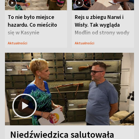
To nie było miejsce
Rejs u zbiegu Narwi i
hazardu. Co mieściło
Wisły. Tak wygląda
się w Kasynie
Modlin od strony wody
Oficerskim?
Aktualności
Aktualności
Niedźwiedzica salutowała