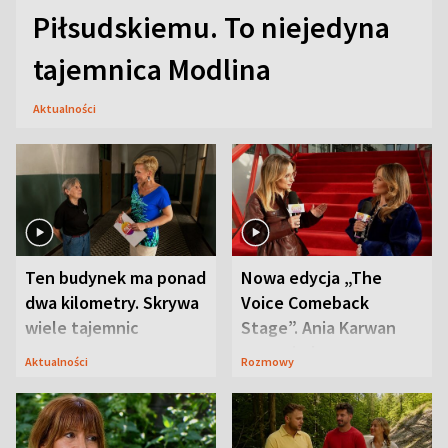
Piłsudskiemu. To niejedyna
tajemnica Modlina
Aktualności
Ten budynek ma ponad
Nowa edycja „The
dwa kilometry. Skrywa
Voice Comeback
wiele tajemnic
Stage”. Ania Karwan
zapowiada
Aktualności
Rozmowy
niespodzianki