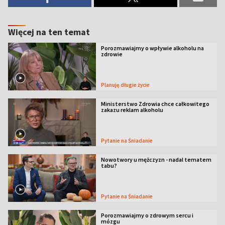
Więcej na ten temat
Porozmawiajmy o wpływie alkoholu na
zdrowie
Planuję długie życie
Ministerstwo Zdrowia chce całkowitego
zakazu reklam alkoholu
Pytanie na Śniadanie
Nowotwory u mężczyzn - nadal tematem
tabu?
Pytanie na Śniadanie
Porozmawiajmy o zdrowym sercu i
mózgu