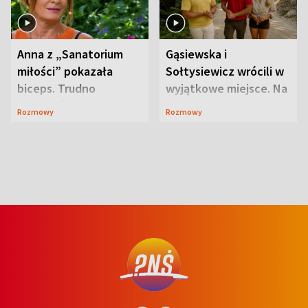
Anna z „Sanatorium
Gąsiewska i
miłości” pokazała
Sołtysiewicz wrócili w
biceps. Trudno
wyjątkowe miejsce. Na
uwierzyć, co przeszła
szlaku czekał
Rozmowy
Rozmowy
wcześniej
niedźwiedź