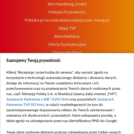
Merchandising (znaki)
Polityka Prywatności
Polityka przeciwdziałania nadużyciom i korupcji
Sklep TVP
Biuro Reklamy
Oferta Dystrybucyjna
Oferta Handlowa
Dostępność
Szanujemy Twoją prywatność
Moje zgody
Kliknij "Akceptuję i przechodzę do serwisu", aby wyrazić zgody na
Procedura zgłoszeń wewnętrznych
korzystanie z technologii automatycznego śledzenia i zbierania danych,
dostęp do informacji na Twoim urządzeniu końcowym i ich
przechowywanie oraz na przetwarzanie Twoich danych osobowych przez
nas, czyli Telewizję Polską S.A. w likwidacji (zwaną dalej również „TVP”),
Zaufanych Partnerów z IAB* (1201 firm)
oraz pozostałych
Zaufanych
Partnerów TVP (93 firm)
, w celach marketingowych (w tym do
zautomatyzowanego dopasowania reklam do Twoich zainteresowań i
mierzenia ich skuteczności) i pozostałych, które wskazujemy poniżej, a
także zgody na udostępnianie przez nas identyfikatora PPID do Google.
Twoje dane osobowe zbierane podczas odwiedzania przez Ciebie naszych