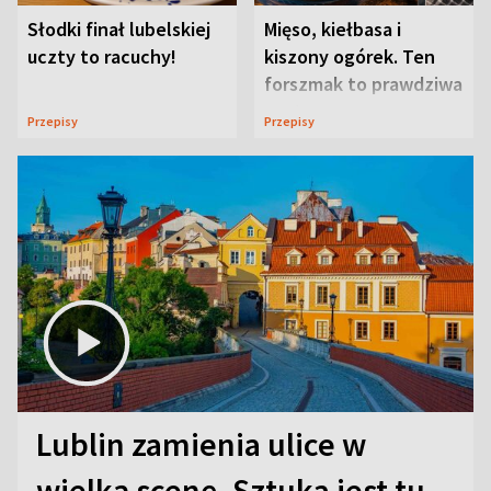
Słodki finał lubelskiej
Mięso, kiełbasa i
uczty to racuchy!
kiszony ogórek. Ten
forszmak to prawdziwa
uczta
Przepisy
Przepisy
Lublin zamienia ulice w
wielką scenę. Sztuka jest tu