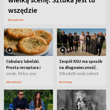
wszędzie
Aktualności
Cebularz lubelski.
Zespół KSU ma sposób
Prosta receptura i
na długowieczność.
smak, który zna
Zdradzili swój sekret
Lubelszczyzna
Aktualności
Rozmowy