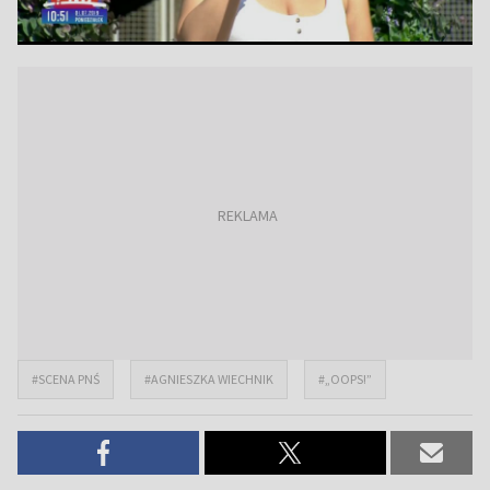
#SCENA PNŚ
#AGNIESZKA WIECHNIK
#„OOPS!”