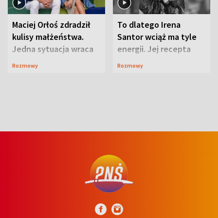
Maciej Orłoś zdradził
To dlatego Irena
kulisy małżeństwa.
Santor wciąż ma tyle
Jedna sytuacja wraca
energii. Jej recepta
jak bumerang
jest zaskakująco
Rozmowy
Rozmowy
prosta