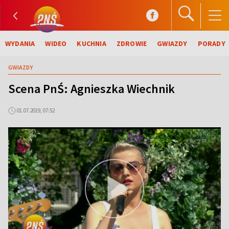
WYDANIA
WIDEO
KUCHNIA
ZDROWIE
GWIAZDY
PORADY
GWIAZDY
Scena PnŚ: Agnieszka Wiechnik
01.07.2019, 07:52