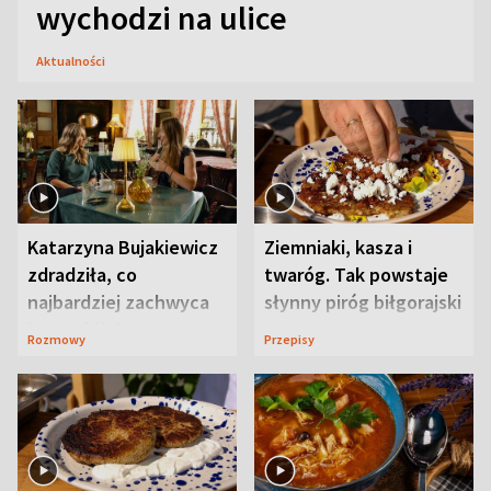
wychodzi na ulice
Aktualności
Katarzyna Bujakiewicz
Ziemniaki, kasza i
zdradziła, co
twaróg. Tak powstaje
najbardziej zachwyca
słynny piróg biłgorajski
ją w Lublinie
Rozmowy
Przepisy