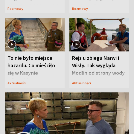
Waligórskiej-Lisieckiej.
Maciusiu I”
Rozmowy
Rozmowy
Mąż nie odpuszcza
To nie było miejsce
Rejs u zbiegu Narwi i
hazardu. Co mieściło
Wisły. Tak wygląda
się w Kasynie
Modlin od strony wody
Oficerskim?
Aktualności
Aktualności