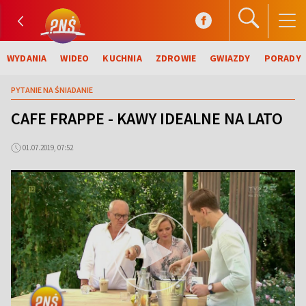
WYDANIA
WIDEO
KUCHNIA
ZDROWIE
GWIAZDY
PORADY
PYTANIE NA ŚNIADANIE
CAFE FRAPPE - KAWY IDEALNE NA LATO
01.07.2019, 07:52