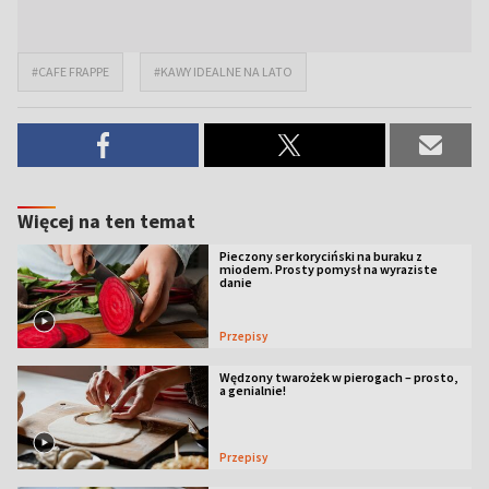
#CAFE FRAPPE
#KAWY IDEALNE NA LATO
Więcej na ten temat
Pieczony ser koryciński na buraku z
miodem. Prosty pomysł na wyraziste
danie
Przepisy
Wędzony twarożek w pierogach – prosto,
a genialnie!
Przepisy