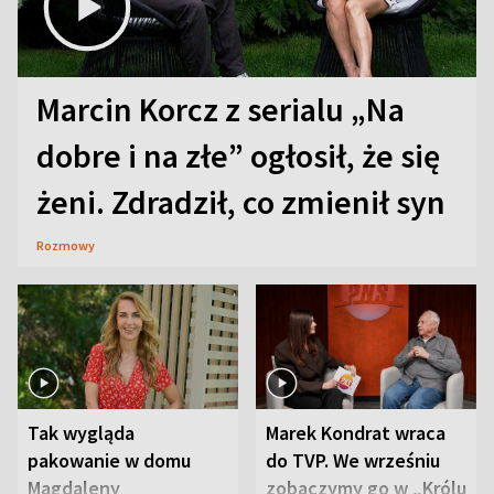
Marcin Korcz z serialu „Na
dobre i na złe” ogłosił, że się
żeni. Zdradził, co zmienił syn
Rozmowy
Tak wygląda
Marek Kondrat wraca
pakowanie w domu
do TVP. We wrześniu
Magdaleny
zobaczymy go w „Królu