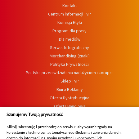
Kontakt
Centrum informacji TVP
Komisja Etyki
Program dla prasy
Dla mediów
Serwis fotograficzny
Merchandising (znaki)
Polityka Prywatności
Polityka przeciwdziałania nadużyciom i korupcji
Sklep TVP
Biuro Reklamy
Oferta Dystrybucyjna
Oferta Handlowa
Dostępność
Szanujemy Twoją prywatność
Moje zgody
Kliknij "Akceptuję i przechodzę do serwisu", aby wyrazić zgody na
Procedura zgłoszeń wewnętrznych
korzystanie z technologii automatycznego śledzenia i zbierania danych,
dostęp do informacji na Twoim urządzeniu końcowym i ich