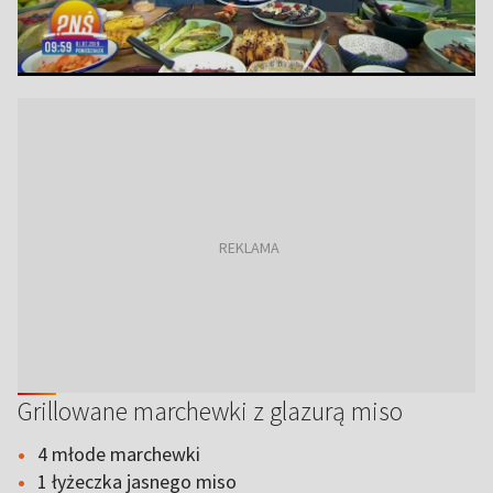
Grillowane marchewki z glazurą miso
4 młode marchewki
1 łyżeczka jasnego miso