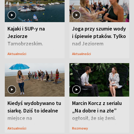
Kajaki i SUP-y na
Joga przy szumie wody
Jeziorze
i śpiewie ptaków. Tylko
Tarnobrzeskim.
nad Jeziorem
Przyrodnicy zwracają
Tarnobrzeskim
Aktualności
Aktualności
uwagę na coś jeszcze
Kiedyś wydobywano tu
Marcin Korcz z serialu
siarkę. Dziś to idealne
„Na dobre i na złe”
miejsce na
ogłosił, że się żeni.
wypoczynek
Zdradził, co zmienił
Aktualności
Rozmowy
syn