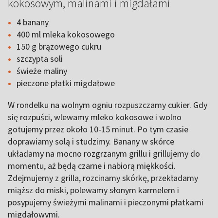
kokosowym, malinami i migdałami
4 banany
400 ml mleka kokosowego
150 g brązowego cukru
szczypta soli
świeże maliny
pieczone płatki migdałowe
W rondelku na wolnym ogniu rozpuszczamy cukier. Gdy
się rozpuści, wlewamy mleko kokosowe i wolno
gotujemy przez około 10-15 minut. Po tym czasie
doprawiamy solą i studzimy. Banany w skórce
układamy na mocno rozgrzanym grillu i grillujemy do
momentu, aż będą czarne i nabiorą miękkości.
Zdejmujemy z grilla, rozcinamy skórkę, przekładamy
miąższ do miski, polewamy słonym karmelem i
posypujemy świeżymi malinami i pieczonymi płatkami
migdałowymi.