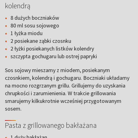
kolendrą
8 dużych boczniaków
80 ml sosu sojowego
1 łyżka miodu
2 posiekane ząbki czosnku
2 łyżki posiekanych listków kolendry
szczypta gochugaru lub ostrej papryki
Sos sojowy mieszamy z miodem, posiekanym
czosnkiem, kolendrą i gochugaru. Boczniaki układamy
na mocno rozgrzanym grillu. Grillujemy do uzyskania
chrupkości i zarumienienia. W trakcie grillowania
smarujemy kilkukrotnie wcześniej przygotowanym
sosem.
Pasta z grillowanego bakłażana
1 duży bakłażan