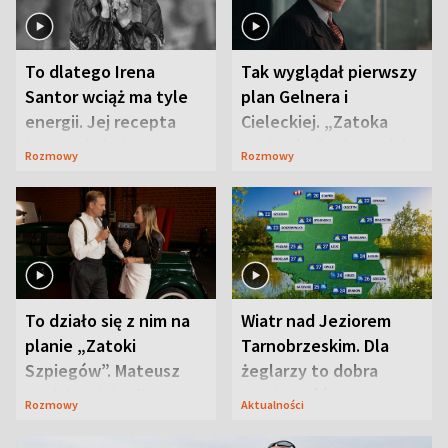
To dlatego Irena
Tak wyglądał pierwszy
Santor wciąż ma tyle
plan Gelnera i
energii. Jej recepta
Cieleckiej. „Zatoka
jest zaskakująco
szpiegów” od razu ich
Rozmowy
Rozmowy
prosta
zaskoczyła
To działo się z nim na
Wiatr nad Jeziorem
planie „Zatoki
Tarnobrzeskim. Dla
Szpiegów”. Mateusz
żeglarzy to dobra
Janicki odsłonił
wiadomość
Rozmowy
Aktualności
aktorski sekret