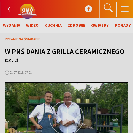
WYDANIA
WIDEO
KUCHNIA
ZDROWIE
GWIAZDY
PORADY
PYTANIE NA ŚNIADANIE
W PNŚ DANIA Z GRILLA CERAMICZNEGO
cz. 3
01.07.2019, 07:51