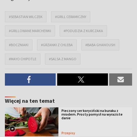
#SEBASTIAN WILCZEK
#GRILL CERAMICZNY
#GRILLOWANE MARCHEWKI
#PODUDZIA Z KURCZAKA
#BOCZNIAKI
#GRZANKI Z CHLEBA
#BABA GHANOUSH
#MAYO CHIPOTLE
#SALSA Z MANGO
Więcej na ten temat
Pieczony ser koryciński na buraku z
miodem. Prosty pomysł na wyraziste
danie
Przepisy