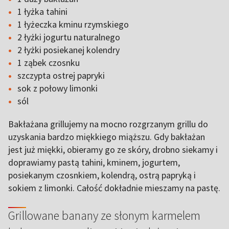
1 łyżka tahini
1 łyżeczka kminu rzymskiego
2 łyżki jogurtu naturalnego
2 łyżki posiekanej kolendry
1 ząbek czosnku
szczypta ostrej papryki
sok z połowy limonki
sól
Bakłażana grillujemy na mocno rozgrzanym grillu do
uzyskania bardzo miękkiego miąższu. Gdy bakłażan
jest już miękki, obieramy go ze skóry, drobno siekamy i
doprawiamy pastą tahini, kminem, jogurtem,
posiekanym czosnkiem, kolendrą, ostrą papryką i
sokiem z limonki. Całość dokładnie mieszamy na pastę.
Grillowane banany ze słonym karmelem