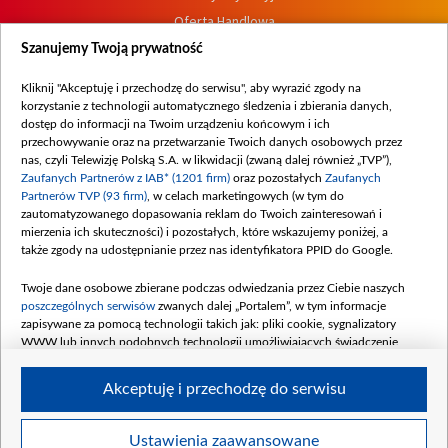
Oferta Handlowa
Dostępność
Szanujemy Twoją prywatność
Moje zgody
Kliknij "Akceptuję i przechodzę do serwisu", aby wyrazić zgody na
Procedura zgłoszeń wewnętrznych
korzystanie z technologii automatycznego śledzenia i zbierania danych,
dostęp do informacji na Twoim urządzeniu końcowym i ich
przechowywanie oraz na przetwarzanie Twoich danych osobowych przez
nas, czyli Telewizję Polską S.A. w likwidacji (zwaną dalej również „TVP”),
Zaufanych Partnerów z IAB* (1201 firm)
oraz pozostałych
Zaufanych
Partnerów TVP (93 firm)
, w celach marketingowych (w tym do
zautomatyzowanego dopasowania reklam do Twoich zainteresowań i
mierzenia ich skuteczności) i pozostałych, które wskazujemy poniżej, a
także zgody na udostępnianie przez nas identyfikatora PPID do Google.
Twoje dane osobowe zbierane podczas odwiedzania przez Ciebie naszych
poszczególnych serwisów
zwanych dalej „Portalem”, w tym informacje
zapisywane za pomocą technologii takich jak: pliki cookie, sygnalizatory
WWW lub innych podobnych technologii umożliwiających świadczenie
dopasowanych i bezpiecznych usług, personalizację treści oraz reklam,
udostępnianie funkcji mediów społecznościowych oraz analizowanie ruchu
Akceptuję i przechodzę do serwisu
w Internecie.
Twoje dane osobowe zbierane podczas odwiedzania przez Ciebie
Ustawienia zaawansowane