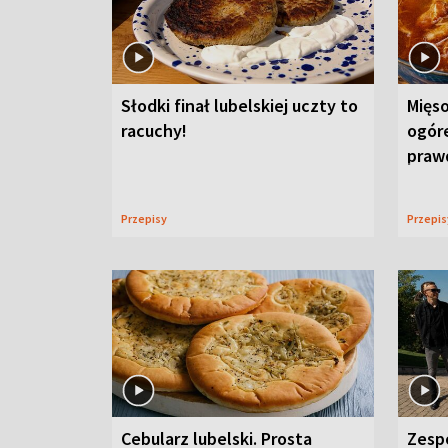
Słodki finał lubelskiej uczty to
Mięso
racuchy!
ogór
praw
Przepisy
Przepi
Cebularz lubelski. Prosta
Zesp