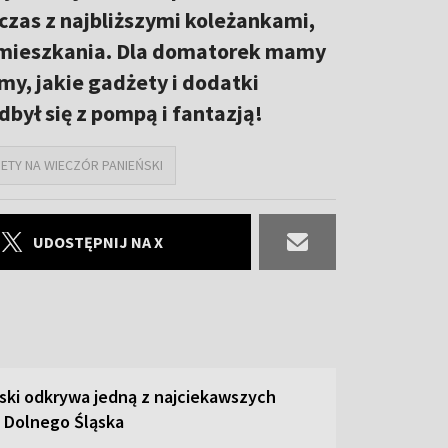
czas z najbliższymi koleżankami,
o mieszkania. Dla domatorek mamy
, jakie gadżety i dodatki
był się z pompą i fantazją!
ETY NA WIECZÓR PANIEŃSKI
UDOSTĘPNIJ NA X
ski odkrywa jedną z najciekawszych
 Dolnego Śląska