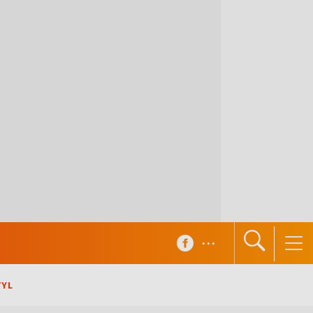
...
TYL