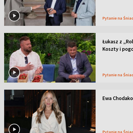
Pytanie na Śnia
Łukasz z „Ro
Koszty i pog
Pytanie na Śnia
Ewa Chodakow
Pytanie na Śnia