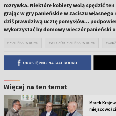
rozrywka. Niektóre kobiety wolą spędzić ten 
grając w gry panieńskie w zaciszu własneg
dziś prawdziwą ucztę pomysłów… podpowiemy
wykorzystać by domowy wieczór panieński od
#PANIEŃSKI W DOMU
#WIECZÓR PANIEŃSKI W DOMU
#GADŻ
UDOSTĘPNIJ NA FACEBOOKU
Więcej na ten temat
Marek Krajew
miejscowości