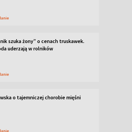
danie
lnik szuka żony” o cenach truskawek.
oda uderzają w rolników
danie
ska o tajemniczej chorobie mięśni
danie