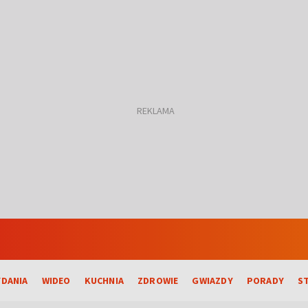
DANIA
WIDEO
KUCHNIA
ZDROWIE
GWIAZDY
PORADY
S