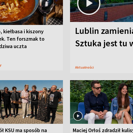
Lublin zamienia
, kiełbasa i kiszony
ek. Ten forszmak to
Sztuka jest tu
dziwa uczta
sy
Aktualności
ół KSU ma sposób na
Maciej Orłoś zdradził kulis