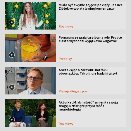
Miało być zwykłe zdjęcie po ciąży. Jessica
Ziółek wywołała lawinę komentarzy
Rozmowy
Pomarańcze grają tu główną rolę. Proste
ciasto wychodzi wyjątkowo wilgotne
Przepisy
Aneta Zając o zdrowiu i natłoku
obowiązków. Tak pilnuje badań i wizyt
Planuję długie życie
Aktorka „M jak miłość” zmieniła swoją
drogę. Dziś wiąże przyszłość z
neurobiologią
Rozmowy