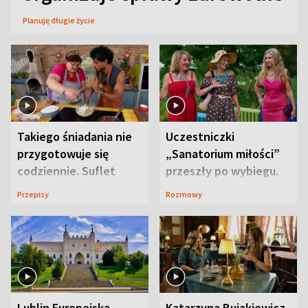
Planuję długie życie
Takiego śniadania nie
Uczestniczki
przygotowuje się
„Sanatorium miłości”
codziennie. Suflet
przeszły po wybiegu.
serowy zachwyca
Te stylizacje
Przepisy
Rozmowy
smakiem
przyciągały wzrok
Lublin Europejską
Katarzyna Bujakiewicz