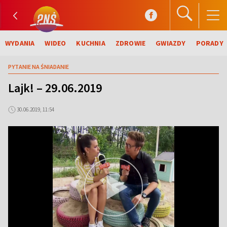
WYDANIA
WIDEO
KUCHNIA
ZDROWIE
GWIAZDY
PORADY
PYTANIE NA ŚNIADANIE
Lajk! – 29.06.2019
30.06.2019, 11:54