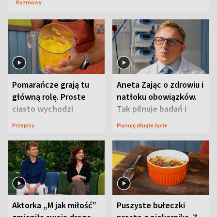
Rozmowy
Pomarańcze grają tu
Aneta Zając o zdrowiu i
główną rolę. Proste
natłoku obowiązków.
ciasto wychodzi
Tak pilnuje badań i
wyjątkowo wilgotne
wizyt
Przepisy
Planuję długie życie
Aktorka „M jak miłość”
Puszyste bułeczki