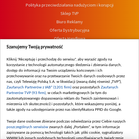
Polityka przeciwdziałania nadużyciom i korupcji
Sklep TVP
Biuro Reklamy
Oferta Dystrybucyjna
Oferta Handlowa
Dostępność
Szanujemy Twoją prywatność
Moje zgody
Kliknij "Akceptuję i przechodzę do serwisu", aby wyrazić zgody na
Procedura zgłoszeń wewnętrznych
korzystanie z technologii automatycznego śledzenia i zbierania danych,
dostęp do informacji na Twoim urządzeniu końcowym i ich
przechowywanie oraz na przetwarzanie Twoich danych osobowych przez
nas, czyli Telewizję Polską S.A. w likwidacji (zwaną dalej również „TVP”),
Zaufanych Partnerów z IAB* (1201 firm)
oraz pozostałych
Zaufanych
Partnerów TVP (93 firm)
, w celach marketingowych (w tym do
zautomatyzowanego dopasowania reklam do Twoich zainteresowań i
mierzenia ich skuteczności) i pozostałych, które wskazujemy poniżej, a
także zgody na udostępnianie przez nas identyfikatora PPID do Google.
Twoje dane osobowe zbierane podczas odwiedzania przez Ciebie naszych
poszczególnych serwisów
zwanych dalej „Portalem”, w tym informacje
zapisywane za pomocą technologii takich jak: pliki cookie, sygnalizatory
WWW lub innych podobnych technologii umożliwiających świadczenie