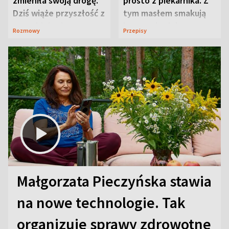
zmieniła swoją drogę.
prosto z piekarnika. Z
Dziś wiąże przyszłość z
tym masłem smakują
neurobiologią
jeszcze lepiej
Rozmowy
Przepisy
Małgorzata Pieczyńska stawia
na nowe technologie. Tak
organizuje sprawy zdrowotne