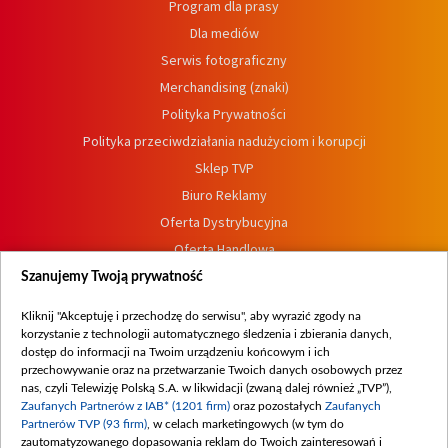
Program dla prasy
Dla mediów
Serwis fotograficzny
Merchandising (znaki)
Polityka Prywatności
Polityka przeciwdziałania nadużyciom i korupcji
Sklep TVP
Biuro Reklamy
Oferta Dystrybucyjna
Oferta Handlowa
Dostępność
Szanujemy Twoją prywatność
Moje zgody
Kliknij "Akceptuję i przechodzę do serwisu", aby wyrazić zgody na
Procedura zgłoszeń wewnętrznych
korzystanie z technologii automatycznego śledzenia i zbierania danych,
dostęp do informacji na Twoim urządzeniu końcowym i ich
przechowywanie oraz na przetwarzanie Twoich danych osobowych przez
nas, czyli Telewizję Polską S.A. w likwidacji (zwaną dalej również „TVP”),
Zaufanych Partnerów z IAB* (1201 firm)
oraz pozostałych
Zaufanych
Partnerów TVP (93 firm)
, w celach marketingowych (w tym do
zautomatyzowanego dopasowania reklam do Twoich zainteresowań i