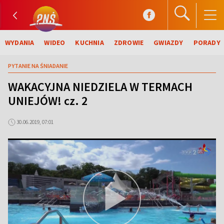
WYDANIA
WIDEO
KUCHNIA
ZDROWIE
GWIAZDY
PORADY
PYTANIE NA ŚNIADANIE
WAKACYJNA NIEDZIELA W TERMACH
UNIEJÓW! cz. 2
30.06.2019, 07:01