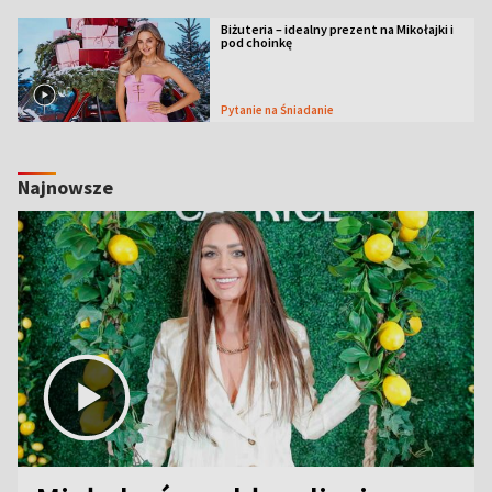
Biżuteria – idealny prezent na Mikołajki i
pod choinkę
Pytanie na Śniadanie
Najnowsze