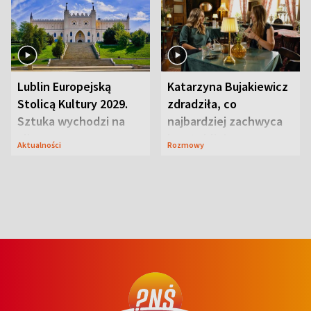
Lublin Europejską
Katarzyna Bujakiewicz
Stolicą Kultury 2029.
zdradziła, co
Sztuka wychodzi na
najbardziej zachwyca
ulice
ją w Lublinie
Aktualności
Rozmowy