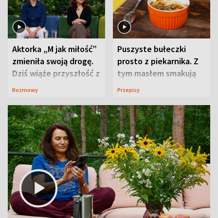
Aktorka „M jak miłość”
Puszyste bułeczki
zmieniła swoją drogę.
prosto z piekarnika. Z
Dziś wiąże przyszłość z
tym masłem smakują
neurobiologią
jeszcze lepiej
Rozmowy
Przepisy