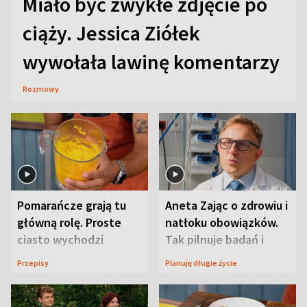
Miało być zwykłe zdjęcie po
ciąży. Jessica Ziółek
wywołała lawinę komentarzy
Rozmowy
Pomarańcze grają tu
Aneta Zając o zdrowiu i
główną rolę. Proste
natłoku obowiązków.
ciasto wychodzi
Tak pilnuje badań i
wyjątkowo wilgotne
wizyt
Przepisy
Planuję długie życie