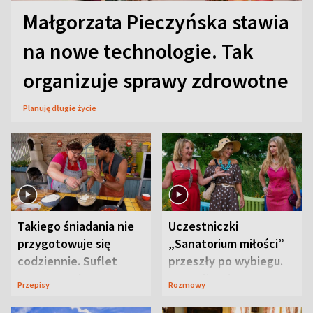
Małgorzata Pieczyńska stawia
na nowe technologie. Tak
organizuje sprawy zdrowotne
Planuję długie życie
Takiego śniadania nie
Uczestniczki
przygotowuje się
„Sanatorium miłości”
codziennie. Suflet
przeszły po wybiegu.
serowy zachwyca
Te stylizacje
Przepisy
Rozmowy
smakiem
przyciągały wzrok