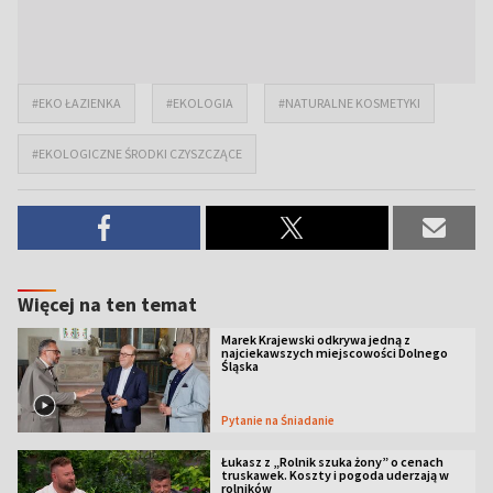
#EKO ŁAZIENKA
#EKOLOGIA
#NATURALNE KOSMETYKI
#EKOLOGICZNE ŚRODKI CZYSZCZĄCE
Więcej na ten temat
Marek Krajewski odkrywa jedną z
najciekawszych miejscowości Dolnego
Śląska
Pytanie na Śniadanie
Łukasz z „Rolnik szuka żony” o cenach
truskawek. Koszty i pogoda uderzają w
rolników