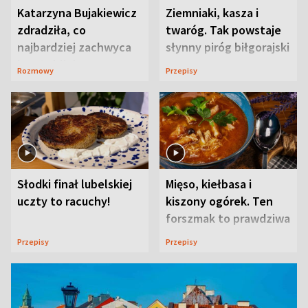
Katarzyna Bujakiewicz
Ziemniaki, kasza i
zdradziła, co
twaróg. Tak powstaje
najbardziej zachwyca
słynny piróg biłgorajski
ją w Lublinie
Rozmowy
Przepisy
Słodki finał lubelskiej
Mięso, kiełbasa i
uczty to racuchy!
kiszony ogórek. Ten
forszmak to prawdziwa
uczta
Przepisy
Przepisy