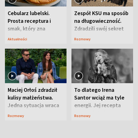
Cebularz lubelski.
Zespół KSU ma sposób
Prosta receptura i
na długowieczność.
smak, który zna
Zdradzili swój sekret
Lubelszczyzna
Aktualności
Rozmowy
Maciej Orłoś zdradził
To dlatego Irena
kulisy małżeństwa.
Santor wciąż ma tyle
Jedna sytuacja wraca
energii. Jej recepta
jak bumerang
jest zaskakująco
Rozmowy
Rozmowy
prosta