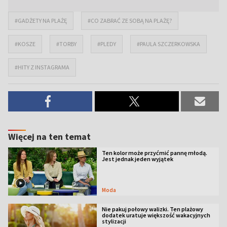
#GADŻETY NA PLAŻĘ
#CO ZABRAĆ ZE SOBĄ NA PLAŻĘ?
#KOSZE
#TORBY
#PLEDY
#PAULA SZCZERKOWSKA
#HITY Z INSTAGRAMA
Więcej na ten temat
Ten kolor może przyćmić pannę młodą.
Jest jednak jeden wyjątek
Moda
Nie pakuj połowy walizki. Ten plażowy
dodatek uratuje większość wakacyjnych
stylizacji