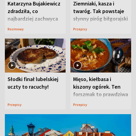
Katarzyna Bujakiewicz
Ziemniaki, kasza i
zdradziła, co
twaróg. Tak powstaje
najbardziej zachwyca
słynny piróg biłgorajski
ją w Lublinie
Rozmowy
Przepisy
Słodki finał lubelskiej
Mięso, kiełbasa i
uczty to racuchy!
kiszony ogórek. Ten
forszmak to prawdziwa
uczta
Przepisy
Przepisy