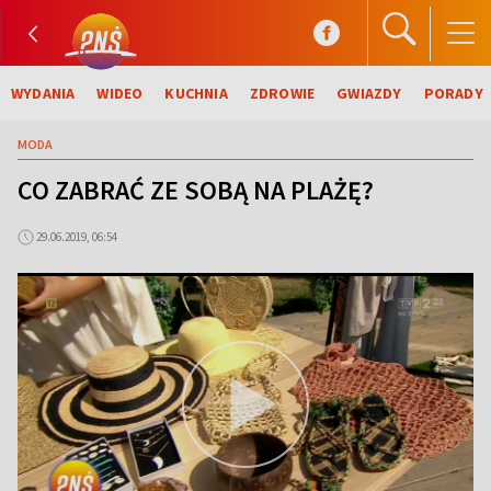
WYDANIA
WIDEO
KUCHNIA
ZDROWIE
GWIAZDY
PORADY
MODA
CO ZABRAĆ ZE SOBĄ NA PLAŻĘ?
29.06.2019, 06:54