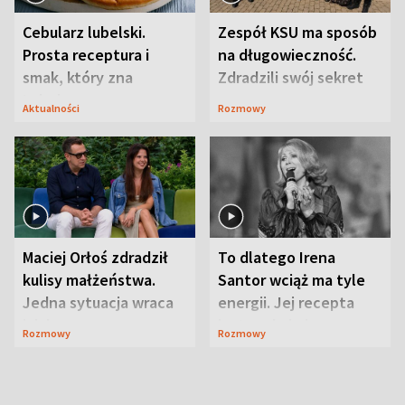
Cebularz lubelski.
Zespół KSU ma sposób
Prosta receptura i
na długowieczność.
smak, który zna
Zdradzili swój sekret
Lubelszczyzna
Aktualności
Rozmowy
Maciej Orłoś zdradził
To dlatego Irena
kulisy małżeństwa.
Santor wciąż ma tyle
Jedna sytuacja wraca
energii. Jej recepta
jak bumerang
jest zaskakująco
Rozmowy
Rozmowy
prosta