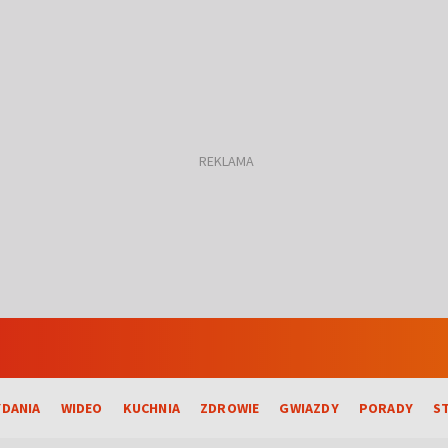
DANIA
WIDEO
KUCHNIA
ZDROWIE
GWIAZDY
PORADY
S