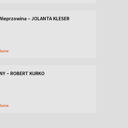
Wieprzowina – JOLANTA KLESER
danie
NY – ROBERT KURKO
danie