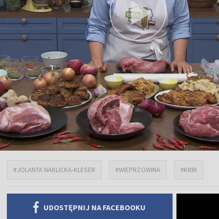
#JOLANTA NAKLICKA-KLESER
#WIEPRZOWINA
#KRIR
UDOSTĘPNIJ NA FACEBOOKU