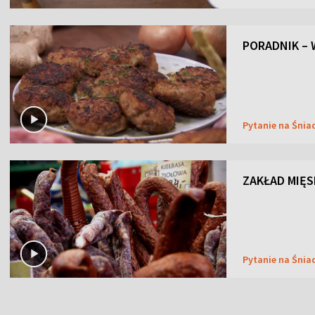
PORADNIK – 
Pytanie na Śnia
ZAKŁAD MIĘS
Pytanie na Śnia