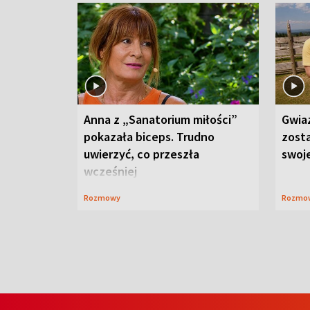
Anna z „Sanatorium miłości”
Gwia
pokazała biceps. Trudno
zost
uwierzyć, co przeszła
swoj
wcześniej
Rozmowy
Rozmo