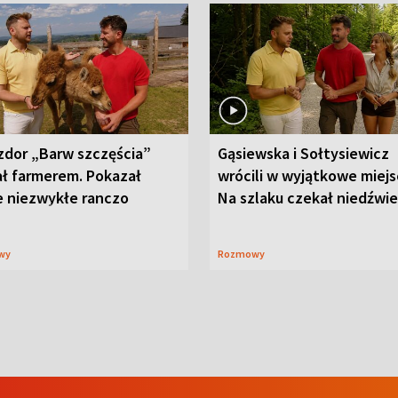
zdor „Barw szczęścia”
Gąsiewska i Sołtysiewicz
ał farmerem. Pokazał
wrócili w wyjątkowe miejs
e niezwykłe ranczo
Na szlaku czekał niedźwi
wy
Rozmowy