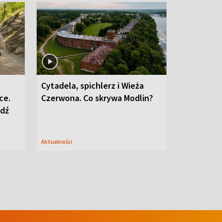
Cytadela, spichlerz i Wieża
ce.
Czerwona. Co skrywa Modlin?
edź
Aktualności