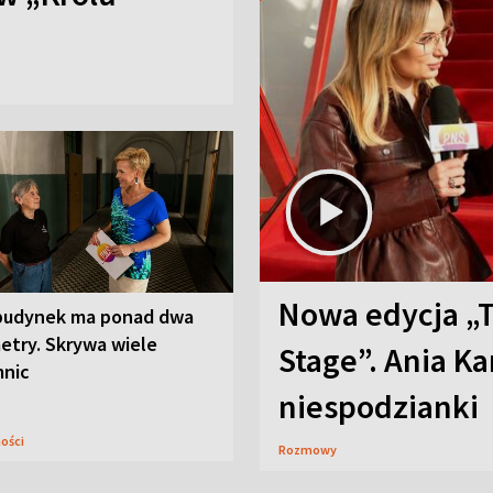
Nowa edycja „
budynek ma ponad dwa
etry. Skrywa wiele
Stage”. Ania K
mnic
niespodzianki
ności
Rozmowy