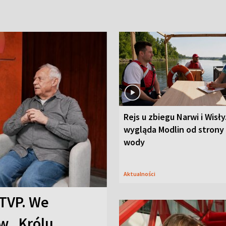
Rejs u zbiegu Narwi i Wisły
wygląda Modlin od strony
wody
Aktualności
TVP. We
w „Królu