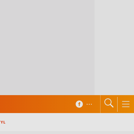
...
TYL