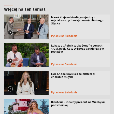
Więcej na ten temat
Marek Krajewski odkrywa jedną z
najciekawszych miejscowości Dolnego
Śląska
Pytanie na Śniadanie
Łukasz z „Rolnik szuka żony” o cenach
truskawek. Koszty i pogoda uderzają w
rolników
Pytanie na Śniadanie
Ewa Chodakowska o tajemniczej
chorobie mięśni
Pytanie na Śniadanie
Biżuteria – idealny prezent na Mikołajki i
pod choinkę