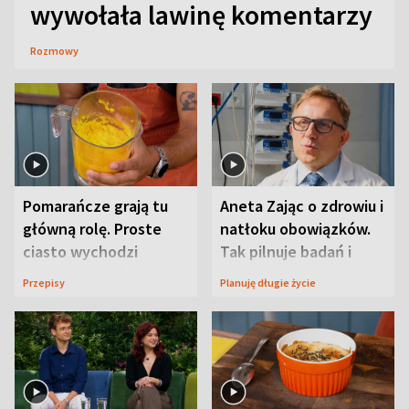
wywołała lawinę komentarzy
Rozmowy
Pomarańcze grają tu
Aneta Zając o zdrowiu i
główną rolę. Proste
natłoku obowiązków.
ciasto wychodzi
Tak pilnuje badań i
wyjątkowo wilgotne
wizyt
Przepisy
Planuję długie życie