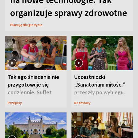
organizuje sprawy zdrowotne
Planuję długie życie
Takiego śniadania nie
Uczestniczki
przygotowuje się
„Sanatorium miłości”
codziennie. Suflet
przeszły po wybiegu.
serowy zachwyca
Te stylizacje
Przepisy
Rozmowy
smakiem
przyciągały wzrok