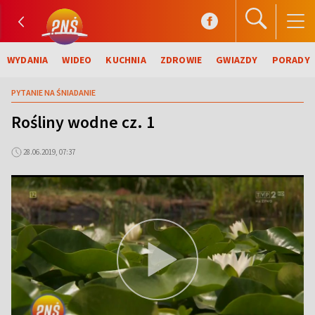
WYDANIA
WIDEO
KUCHNIA
ZDROWIE
GWIAZDY
PORADY
PYTANIE NA ŚNIADANIE
Rośliny wodne cz. 1
28.06.2019, 07:37