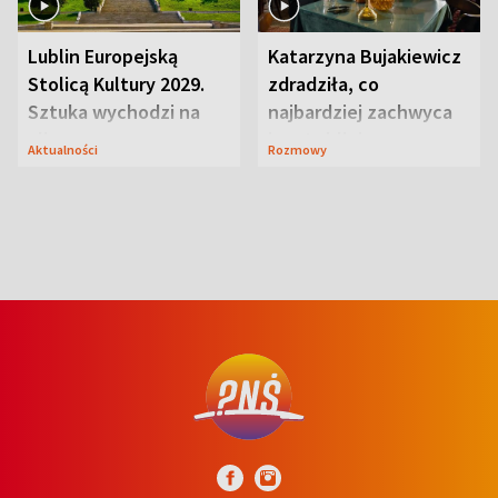
Lublin Europejską
Katarzyna Bujakiewicz
Stolicą Kultury 2029.
zdradziła, co
Sztuka wychodzi na
najbardziej zachwyca
ulice
ją w Lublinie
Aktualności
Rozmowy