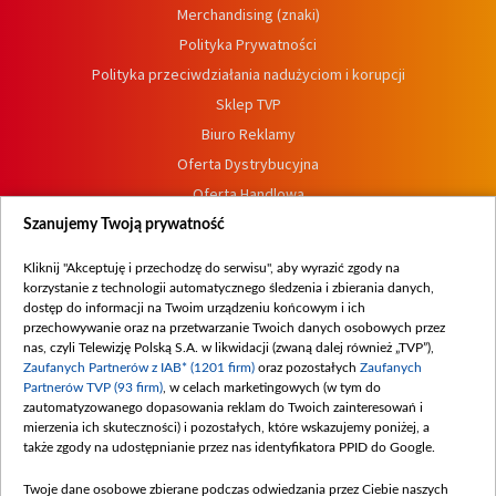
Merchandising (znaki)
Polityka Prywatności
Polityka przeciwdziałania nadużyciom i korupcji
Sklep TVP
Biuro Reklamy
Oferta Dystrybucyjna
Oferta Handlowa
Dostępność
Szanujemy Twoją prywatność
Moje zgody
Kliknij "Akceptuję i przechodzę do serwisu", aby wyrazić zgody na
Procedura zgłoszeń wewnętrznych
korzystanie z technologii automatycznego śledzenia i zbierania danych,
dostęp do informacji na Twoim urządzeniu końcowym i ich
przechowywanie oraz na przetwarzanie Twoich danych osobowych przez
nas, czyli Telewizję Polską S.A. w likwidacji (zwaną dalej również „TVP”),
Zaufanych Partnerów z IAB* (1201 firm)
oraz pozostałych
Zaufanych
Partnerów TVP (93 firm)
, w celach marketingowych (w tym do
zautomatyzowanego dopasowania reklam do Twoich zainteresowań i
mierzenia ich skuteczności) i pozostałych, które wskazujemy poniżej, a
także zgody na udostępnianie przez nas identyfikatora PPID do Google.
Twoje dane osobowe zbierane podczas odwiedzania przez Ciebie naszych