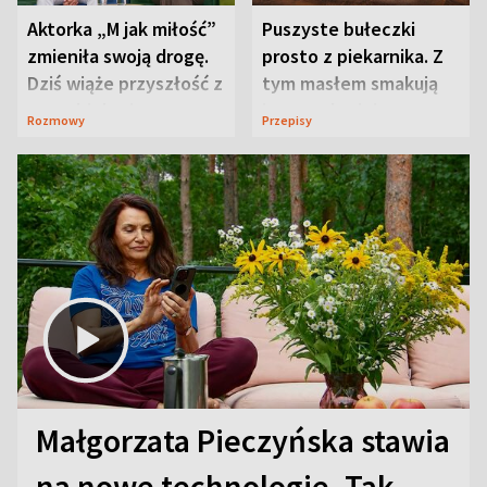
Aktorka „M jak miłość”
Puszyste bułeczki
zmieniła swoją drogę.
prosto z piekarnika. Z
Dziś wiąże przyszłość z
tym masłem smakują
neurobiologią
jeszcze lepiej
Rozmowy
Przepisy
Małgorzata Pieczyńska stawia
na nowe technologie. Tak