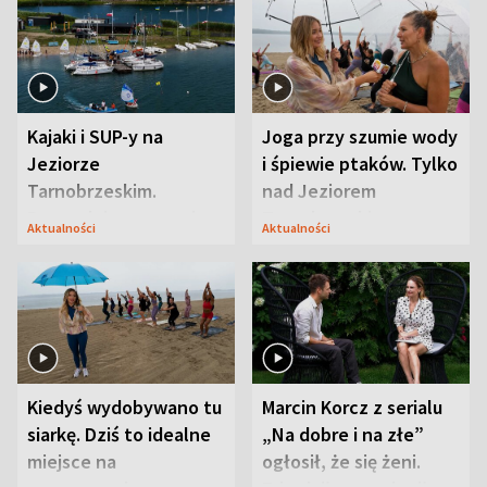
Kajaki i SUP-y na
Joga przy szumie wody
Jeziorze
i śpiewie ptaków. Tylko
Tarnobrzeskim.
nad Jeziorem
Przyrodnicy zwracają
Tarnobrzeskim
Aktualności
Aktualności
uwagę na coś jeszcze
Kiedyś wydobywano tu
Marcin Korcz z serialu
siarkę. Dziś to idealne
„Na dobre i na złe”
miejsce na
ogłosił, że się żeni.