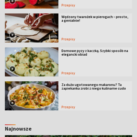
Przepisy
Wędzony twarożek w pierogach – prosto,
a genialnie!
Przepisy
Domowe pyzy z kaczką. Szybki sposób na
elegancki obiad
Przepisy
Za dużo ugotowanego makaronu? Ta
zapiekanka zrobi z niego kulinarne cudo
Przepisy
Najnowsze