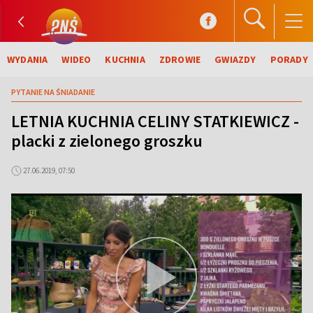
WYDANIA
WIDEO
KUCHNIA
ZDROWIE
GWIAZDY
PORADY
PYTANIE NA ŚNIADANIE
LETNIA KUCHNIA CELINY STATKIEWICZ -
placki z zielonego groszku
27.06.2019, 07:50