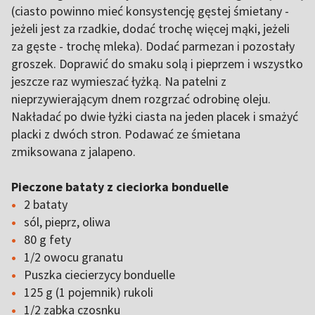
(ciasto powinno mieć konsystencję gęstej śmietany -
jeżeli jest za rzadkie, dodać trochę więcej mąki, jeżeli
za gęste - trochę mleka). Dodać parmezan i pozostały
groszek. Doprawić do smaku solą i pieprzem i wszystko
jeszcze raz wymieszać łyżką. Na patelni z
nieprzywierającym dnem rozgrzać odrobinę oleju.
Nakładać po dwie łyżki ciasta na jeden placek i smażyć
placki z dwóch stron. Podawać ze śmietana
zmiksowana z jalapeno.
Pieczone bataty z cieciorka bonduelle
2 bataty
sól, pieprz, oliwa
80 g fety
1/2 owocu granatu
Puszka ciecierzycy bonduelle
125 g (1 pojemnik) rukoli
1/2 ząbka czosnku