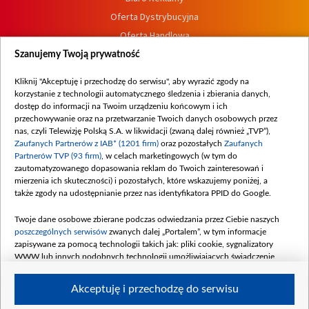
Oferta Dystrybucyjna
Oferta Handlowa
Dostępność
Szanujemy Twoją prywatność
Moje zgody
Kliknij "Akceptuję i przechodzę do serwisu", aby wyrazić zgody na
Procedura zgłoszeń wewnętrznych
korzystanie z technologii automatycznego śledzenia i zbierania danych,
dostęp do informacji na Twoim urządzeniu końcowym i ich
przechowywanie oraz na przetwarzanie Twoich danych osobowych przez
nas, czyli Telewizję Polską S.A. w likwidacji (zwaną dalej również „TVP”),
Zaufanych Partnerów z IAB* (1201 firm)
oraz pozostałych
Zaufanych
Partnerów TVP (93 firm)
, w celach marketingowych (w tym do
zautomatyzowanego dopasowania reklam do Twoich zainteresowań i
mierzenia ich skuteczności) i pozostałych, które wskazujemy poniżej, a
także zgody na udostępnianie przez nas identyfikatora PPID do Google.
Twoje dane osobowe zbierane podczas odwiedzania przez Ciebie naszych
poszczególnych serwisów
zwanych dalej „Portalem”, w tym informacje
zapisywane za pomocą technologii takich jak: pliki cookie, sygnalizatory
WWW lub innych podobnych technologii umożliwiających świadczenie
dopasowanych i bezpiecznych usług, personalizację treści oraz reklam,
udostępnianie funkcji mediów społecznościowych oraz analizowanie ruchu
Akceptuję i przechodzę do serwisu
w Internecie.