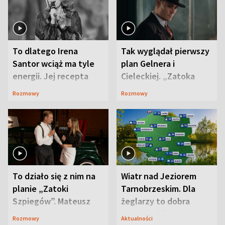
To dlatego Irena
Tak wyglądał pierwszy
Santor wciąż ma tyle
plan Gelnera i
energii. Jej recepta
Cieleckiej. „Zatoka
jest zaskakująco
szpiegów” od razu ich
Rozmowy
Rozmowy
prosta
zaskoczyła
To działo się z nim na
Wiatr nad Jeziorem
planie „Zatoki
Tarnobrzeskim. Dla
Szpiegów”. Mateusz
żeglarzy to dobra
Janicki odsłonił
wiadomość
Rozmowy
Aktualności