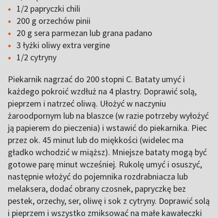
1/2 papryczki chili
200 g orzechów pinii
20 g sera parmezan lub grana padano
3 łyżki oliwy extra vergine
1/2 cytryny
Piekarnik nagrzać do 200 stopni C. Bataty umyć i
każdego pokroić wzdłuż na 4 plastry. Doprawić solą,
pieprzem i natrzeć oliwą. Ułożyć w naczyniu
żaroodpornym lub na blaszce (w razie potrzeby wyłożyć
ją papierem do pieczenia) i wstawić do piekarnika. Piec
przez ok. 45 minut lub do miękkości (widelec ma
gładko wchodzić w miąższ). Mniejsze bataty mogą być
gotowe parę minut wcześniej. Rukolę umyć i osuszyć,
następnie włożyć do pojemnika rozdrabniacza lub
melaksera, dodać obrany czosnek, papryczkę bez
pestek, orzechy, ser, oliwę i sok z cytryny. Doprawić solą
i pieprzem i wszystko zmiksować na małe kawałeczki