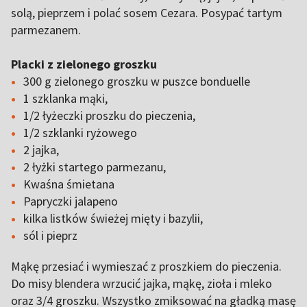
solą, pieprzem i polać sosem Cezara. Posypać tartym
parmezanem.
Placki z zielonego groszku
300 g zielonego groszku w puszce bonduelle
1 szklanka mąki,
1/2 łyżeczki proszku do pieczenia,
1/2 szklanki ryżowego
2 jajka,
2 łyżki startego parmezanu,
Kwaśna śmietana
Papryczki jalapeno
kilka listków świeżej mięty i bazylii,
sól i pieprz
Mąkę przesiać i wymieszać z proszkiem do pieczenia.
Do misy blendera wrzucić jajka, mąkę, zioła i mleko
oraz 3/4 groszku. Wszystko zmiksować na gładką masę