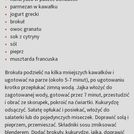
parmezan w kawałku
jogurt grecki
brokuł
owoc granatu
sok z cytryny
sól
pieprz
musztarda francuska
Brokuła podzielić na kilka mniejszych kawałków i
ugotować na parze (około 5-7 minut), po ugotowaniu
krotko przepłukać zimną wodą. Jajka włożyć do
zagotowanej wody, gotować przez 7 minut, przestudzić
i obrać ze skorupek, pokroić na ćwiartki. Kukurydzę
odsączyć. Sałatę opłukać i posiekać, włożyć do
salaterki lub do pojedynczych miseczek. Doprawić solą i
pieprzem, przemieszać. Składniki sosu zmiksować
blenderem. Dodać brokuły, kukurydzę, jajka, doprawić