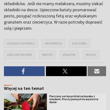
składników. Jeśli nie mamy melaksera, musimy siekać
składniki na desce. Upieczone bataty posmarować
pesto, posypać rozkruszoną fetą oraz wyłuskanym
granatem oraz ciecierzyca. W razie potrzeby doprawić
solą i pieprzem.
#CELINA STATKIEWICZ
#KUKURYDZA
#CIECIORKA
#ZIELONY GROSZEK
#BATATY
#SAŁATKA
#PLACKI
Więcej na ten temat
Pieczony ser koryciński na buraku z
miodem. Prosty pomysł na wyraziste
danie