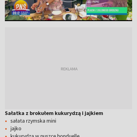
Sałatka z brokułem kukurydzą i jajkiem
sałata rzymska mini
jajko
kukurydza w puszce bonduelle