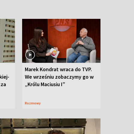
Marek Kondrat wraca do TVP.
iej-
We wrześniu zobaczymy go w
cza
„Królu Maciusiu I”
Rozmowy