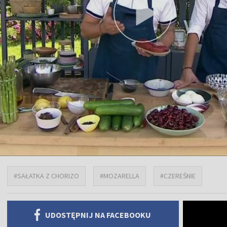
#SAŁATKA Z CHORIZO
#MOZARELLA
#CZEREŚNIE
UDOSTĘPNIJ NA FACEBOOKU