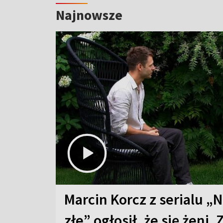
Najnowsze
Marcin Korcz z serialu „N
złe” ogłosił, że się żeni. 