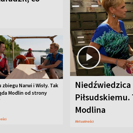
Niedźwiedzica
u zbiegu Narwi i Wisły. Tak
ąda Modlin od strony
Piłsudskiemu. 
y
Modlina
ności
Aktualności