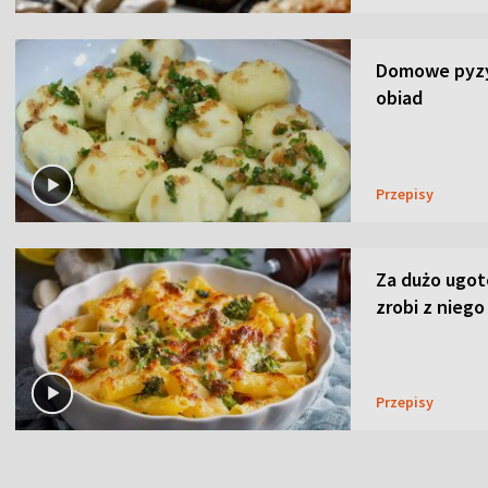
Domowe pyzy 
obiad
Przepisy
Za dużo ugo
zrobi z niego
Przepisy