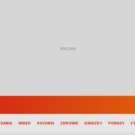
DANIA
WIDEO
KUCHNIA
ZDROWIE
GWIAZDY
PORADY
S