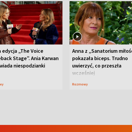
 edycja „The Voice
Anna z „Sanatorium miłoś
back Stage”. Ania Karwan
pokazała biceps. Trudno
wiada niespodzianki
uwierzyć, co przeszła
wcześniej
wy
Rozmowy