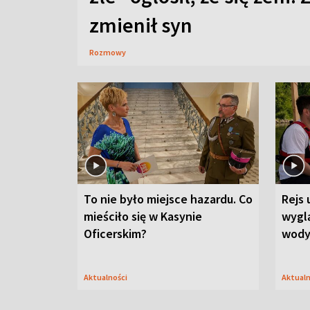
zmienił syn
Rozmowy
To nie było miejsce hazardu. Co
Rejs 
mieściło się w Kasynie
wygl
Oficerskim?
wod
Aktualności
Aktual