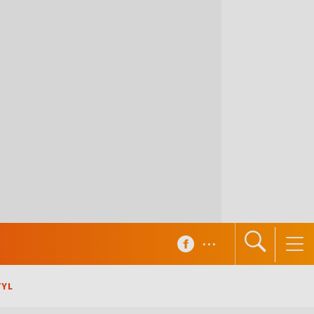
...
TYL