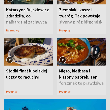
Katarzyna Bujakiewicz
Ziemniaki, kasza i
zdradziła, co
twaróg. Tak powstaje
najbardziej zachwyca
słynny piróg biłgorajski
ją w Lublinie
Rozmowy
Przepisy
Słodki finał lubelskiej
Mięso, kiełbasa i
uczty to racuchy!
kiszony ogórek. Ten
forszmak to prawdziwa
uczta
Przepisy
Przepisy