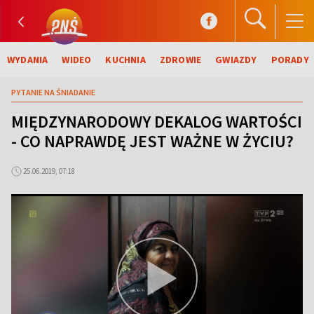
WYDANIA
WIDEO
KUCHNIA
ZDROWIE
GWIAZDY
PORADY
PYTANIE NA ŚNIADANIE
MIĘDZYNARODOWY DEKALOG WARTOŚCI
- CO NAPRAWDĘ JEST WAŻNE W ŻYCIU?
25.06.2019, 07:18