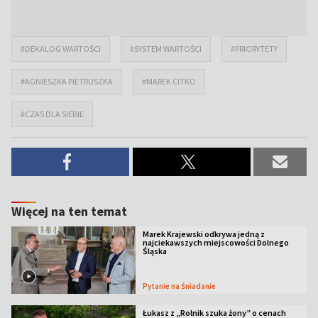
#DEKALOG WARTOŚCI
#SYSTEM WARTOŚCI
#PRIORYTETY
#AGNIESZKA PIETRUSZKA
#MAREK CITKO
#CZAS DLA SIEBIE
Więcej na ten temat
Marek Krajewski odkrywa jedną z
najciekawszych miejscowości Dolnego
Śląska
Pytanie na Śniadanie
Łukasz z „Rolnik szuka żony” o cenach