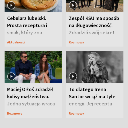
Cebularz lubelski.
Zespół KSU ma sposób
Prosta receptura i
na długowieczność.
smak, który zna
Zdradzili swój sekret
Lubelszczyzna
Aktualności
Rozmowy
Maciej Orłoś zdradził
To dlatego Irena
kulisy małżeństwa.
Santor wciąż ma tyle
Jedna sytuacja wraca
energii. Jej recepta
jak bumerang
jest zaskakująco
Rozmowy
Rozmowy
prosta