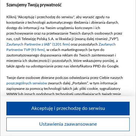
Dostępność
Szanujemy Twoją prywatność
Moje zgody
Kliknij "Akceptuję i przechodzę do serwisu", aby wyrazić zgody na
Procedura zgłoszeń wewnętrznych
korzystanie z technologii automatycznego śledzenia i zbierania danych,
dostęp do informacji na Twoim urządzeniu końcowym i ich
przechowywanie oraz na przetwarzanie Twoich danych osobowych przez
nas, czyli Telewizję Polską S.A. w likwidacji (zwaną dalej również „TVP”),
Zaufanych Partnerów z IAB* (1201 firm)
oraz pozostałych
Zaufanych
Partnerów TVP (93 firm)
, w celach marketingowych (w tym do
zautomatyzowanego dopasowania reklam do Twoich zainteresowań i
mierzenia ich skuteczności) i pozostałych, które wskazujemy poniżej, a
także zgody na udostępnianie przez nas identyfikatora PPID do Google.
Twoje dane osobowe zbierane podczas odwiedzania przez Ciebie naszych
poszczególnych serwisów
zwanych dalej „Portalem”, w tym informacje
zapisywane za pomocą technologii takich jak: pliki cookie, sygnalizatory
WWW lub innych podobnych technologii umożliwiających świadczenie
dopasowanych i bezpiecznych usług, personalizację treści oraz reklam,
udostępnianie funkcji mediów społecznościowych oraz analizowanie ruchu
Akceptuję i przechodzę do serwisu
w Internecie.
Twoje dane osobowe zbierane podczas odwiedzania przez Ciebie
Ustawienia zaawansowane
poszczególnych serwisów
na Portalu, takie jak adresy IP, identyfikatory
© 2026 Telewizja Polska S. A. w likwidacji
Twoich urządzeń końcowych i identyfikatory plików cookie, informacje o