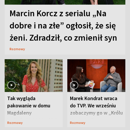
Marcin Korcz z serialu „Na
dobre i na złe” ogłosił, że się
żeni. Zdradził, co zmienił syn
Rozmowy
Tak wygląda
Marek Kondrat wraca
pakowanie w domu
do TVP. We wrześniu
Magdaleny
zobaczymy go w „Królu
Waligórskiej-Lisieckiej.
Maciusiu I”
Rozmowy
Rozmowy
Mąż nie odpuszcza