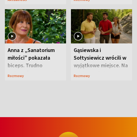
niespodzianki
Anna z „Sanatorium
Gąsiewska i
miłości” pokazała
Sołtysiewicz wrócili w
biceps. Trudno
wyjątkowe miejsce. Na
uwierzyć, co przeszła
szlaku czekał
Rozmowy
Rozmowy
wcześniej
niedźwiedź