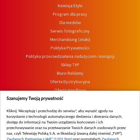
Komisja Etyki
Program dla prasy
Dla mediów
Serwis fotograficzny
Merchandising (znaki)
Polityka Prywatności
Polityka przeciwdziałania nadużyciom i korupcji
Sklep TVP
Biuro Reklamy
Oferta Dystrybucyjna
Oferta Handlowa
Dostępność
Szanujemy Twoją prywatność
Moje zgody
Kliknij "Akceptuję i przechodzę do serwisu", aby wyrazić zgody na
Procedura zgłoszeń wewnętrznych
korzystanie z technologii automatycznego śledzenia i zbierania danych,
dostęp do informacji na Twoim urządzeniu końcowym i ich
przechowywanie oraz na przetwarzanie Twoich danych osobowych przez
nas, czyli Telewizję Polską S.A. w likwidacji (zwaną dalej również „TVP”),
Zaufanych Partnerów z IAB* (1201 firm)
oraz pozostałych
Zaufanych