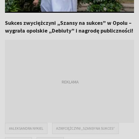
Sukces zwyciężczyni „Szansy na sukces” w Opolu –
wygrała opolskie „Debiuty” i nagrodę publiczności!
#ALEKSANDRA NYKIEL
#ZWYCIĘŻCZYNI „SZANSY NA SUKCES”