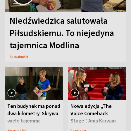
Niedźwiedzica salutowała
Piłsudskiemu. To niejedyna
tajemnica Modlina
Aktualności
Ten budynek ma ponad
Nowa edycja „The
dwa kilometry. Skrywa
Voice Comeback
wiele tajemnic
Stage”. Ania Karwan
zapowiada
Aktualności
Rozmowy