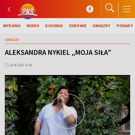
WYDANIA
WIDEO
KUCHNIA
ZDROWIE
GWIAZDY
PORADY
GWIAZDY
ALEKSANDRA NYKIEL „MOJA SIŁA”
24.06.2019, 07:46