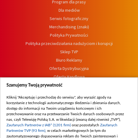
Program dla prasy
Dla mediów
Serwis fotograficzny
Merchandising (znaki)
Polityka Prywatności
Polityka przeciwdziałania nadużyciom i korupcji
Sklep TVP
Biuro Reklamy
Oferta Dystrybucyjna
Oferta Handlowa
Dostępność
Szanujemy Twoją prywatność
Moje zgody
Kliknij "Akceptuję i przechodzę do serwisu", aby wyrazić zgody na
Procedura zgłoszeń wewnętrznych
korzystanie z technologii automatycznego śledzenia i zbierania danych,
dostęp do informacji na Twoim urządzeniu końcowym i ich
przechowywanie oraz na przetwarzanie Twoich danych osobowych przez
nas, czyli Telewizję Polską S.A. w likwidacji (zwaną dalej również „TVP”),
Zaufanych Partnerów z IAB* (1201 firm)
oraz pozostałych
Zaufanych
Partnerów TVP (93 firm)
, w celach marketingowych (w tym do
zautomatyzowanego dopasowania reklam do Twoich zainteresowań i