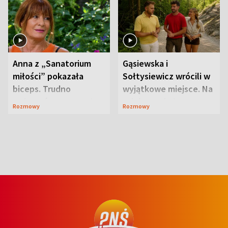
Anna z „Sanatorium
Gąsiewska i
miłości” pokazała
Sołtysiewicz wrócili w
biceps. Trudno
wyjątkowe miejsce. Na
uwierzyć, co przeszła
szlaku czekał
Rozmowy
Rozmowy
wcześniej
niedźwiedź