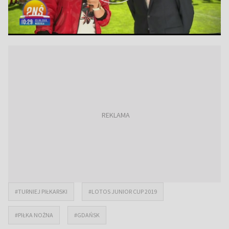
#TURNIEJ PIŁKARSKI
#LOTOS JUNIOR CUP 2019
#PIŁKA NOŻNA
#GDAŃSK