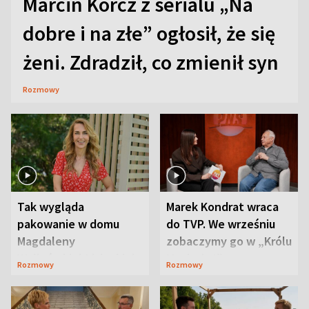
Marcin Korcz z serialu „Na
dobre i na złe” ogłosił, że się
żeni. Zdradził, co zmienił syn
Rozmowy
Tak wygląda
Marek Kondrat wraca
pakowanie w domu
do TVP. We wrześniu
Magdaleny
zobaczymy go w „Królu
Waligórskiej-Lisieckiej.
Maciusiu I”
Rozmowy
Rozmowy
Mąż nie odpuszcza