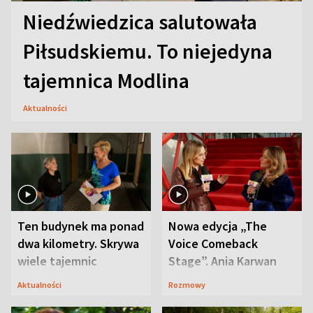
Niedźwiedzica salutowała
Piłsudskiemu. To niejedyna
tajemnica Modlina
Aktualności
Ten budynek ma ponad
Nowa edycja „The
dwa kilometry. Skrywa
Voice Comeback
wiele tajemnic
Stage”. Ania Karwan
zapowiada
Aktualności
Rozmowy
niespodzianki