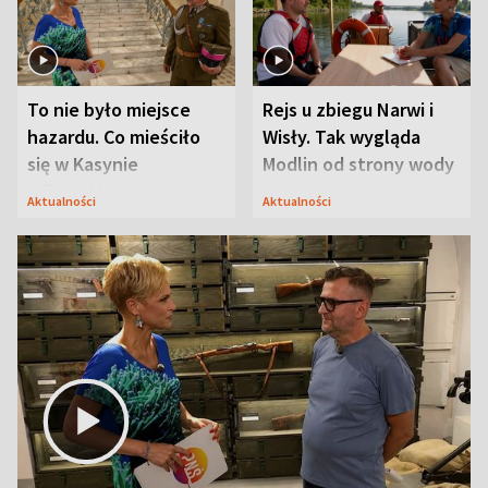
To nie było miejsce
Rejs u zbiegu Narwi i
hazardu. Co mieściło
Wisły. Tak wygląda
się w Kasynie
Modlin od strony wody
Oficerskim?
Aktualności
Aktualności