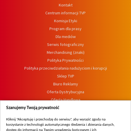
Kontakt
Centrum informacji TVP
Komisja Etyki
Program dla prasy
Dla mediów
Serwis fotograficzny
Merchandising (znaki)
Polityka Prywatności
Polityka przeciwdziałania nadużyciom i korupcji
Sklep TVP
Biuro Reklamy
Oferta Dystrybucyjna
Oferta Handlowa
Dostępność
Szanujemy Twoją prywatność
Moje zgody
Kliknij "Akceptuję i przechodzę do serwisu", aby wyrazić zgody na
Procedura zgłoszeń wewnętrznych
korzystanie z technologii automatycznego śledzenia i zbierania danych,
dostęp do informacji na Twoim urządzeniu końcowym i ich