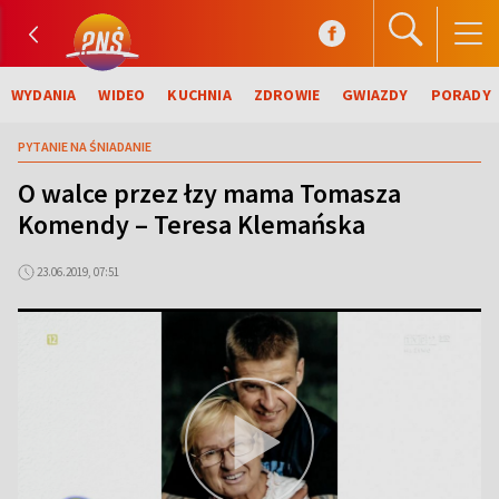
WYDANIA
WIDEO
KUCHNIA
ZDROWIE
GWIAZDY
PORADY
PYTANIE NA ŚNIADANIE
O walce przez łzy mama Tomasza
Komendy – Teresa Klemańska
23.06.2019, 07:51