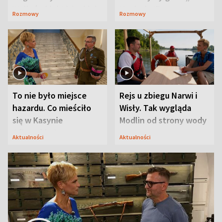
Waligórskiej-Lisieckiej.
Maciusiu I”
Rozmowy
Rozmowy
Mąż nie odpuszcza
To nie było miejsce
Rejs u zbiegu Narwi i
hazardu. Co mieściło
Wisły. Tak wygląda
się w Kasynie
Modlin od strony wody
Oficerskim?
Aktualności
Aktualności