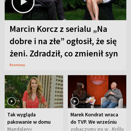
Marcin Korcz z serialu „Na
dobre i na złe” ogłosił, że się
żeni. Zdradził, co zmienił syn
Rozmowy
Tak wygląda
Marek Kondrat wraca
pakowanie w domu
do TVP. We wrześniu
Magdaleny
zobaczymy go w „Królu