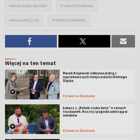
#NIESŁUSZNIE SKAZANY
#TOMASZ KOMENDA
#WALKA PRZEZ ŁZY
#TERESA KLEMAŃSKA
Więcej na ten temat
Marek Krajewski odkrywa jedną z
najciekawszych miejscowości Dolnego
Śląska
Pytanie na Śniadanie
Łukasz z „Rolnik szuka żony” o cenach
truskawek. Koszty i pogoda uderzają w
rolników
Pytanie na Śniadanie