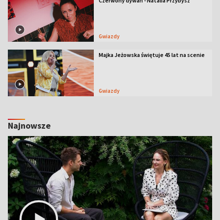
Czerwony dywan - Natalia Przybysz
Gwiazdy
Majka Jeżowska świętuje 45 lat na scenie
Gwiazdy
Najnowsze