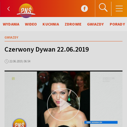
WYDANIA
WIDEO
KUCHNIA
ZDROWIE
GWIAZDY
PORADY
GWIAZDY
Czerwony Dywan 22.06.2019
22.06.2019, 06:54