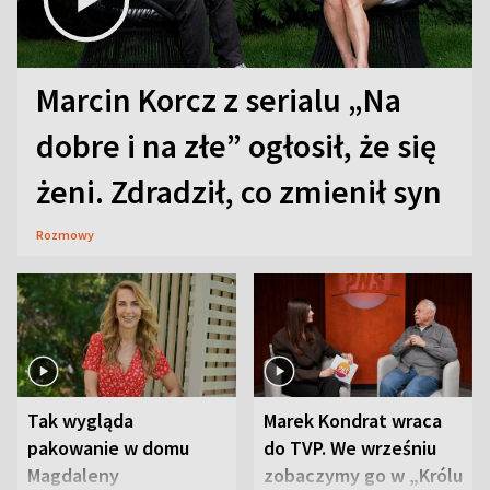
Marcin Korcz z serialu „Na
dobre i na złe” ogłosił, że się
żeni. Zdradził, co zmienił syn
Rozmowy
Tak wygląda
Marek Kondrat wraca
pakowanie w domu
do TVP. We wrześniu
Magdaleny
zobaczymy go w „Królu