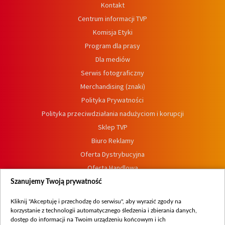
Kontakt
Centrum informacji TVP
Komisja Etyki
Program dla prasy
Dla mediów
Serwis fotograficzny
Merchandising (znaki)
Polityka Prywatności
Polityka przeciwdziałania nadużyciom i korupcji
Sklep TVP
Biuro Reklamy
Oferta Dystrybucyjna
Oferta Handlowa
Dostępność
Szanujemy Twoją prywatność
Moje zgody
Kliknij "Akceptuję i przechodzę do serwisu", aby wyrazić zgody na
Procedura zgłoszeń wewnętrznych
korzystanie z technologii automatycznego śledzenia i zbierania danych,
dostęp do informacji na Twoim urządzeniu końcowym i ich