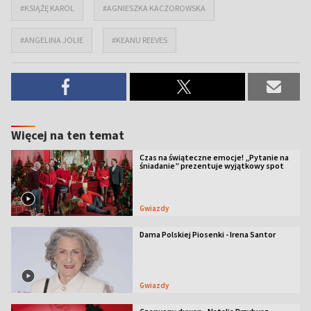
#KSIĄŻĘ KAROL
#AGNIESZKA KACZOROWSKA
#ANGELINA JOLIE
#KEANU REEVES
Więcej na ten temat
Czas na świąteczne emocje! „Pytanie na
śniadanie” prezentuje wyjątkowy spot
Gwiazdy
Dama Polskiej Piosenki - Irena Santor
Gwiazdy