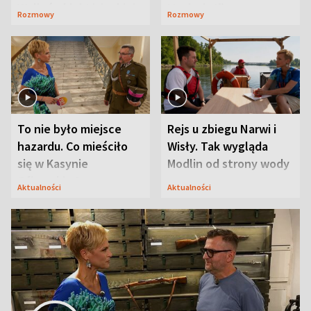
Waligórskiej-Lisieckiej.
Maciusiu I”
Rozmowy
Rozmowy
Mąż nie odpuszcza
To nie było miejsce
Rejs u zbiegu Narwi i
hazardu. Co mieściło
Wisły. Tak wygląda
się w Kasynie
Modlin od strony wody
Oficerskim?
Aktualności
Aktualności