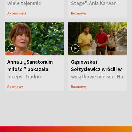
wiele tajemnic
Stage”. Ania Karwan
zapowiada
Aktualności
Rozmowy
niespodzianki
Anna z „Sanatorium
Gąsiewska i
miłości” pokazała
Sołtysiewicz wrócili w
biceps. Trudno
wyjątkowe miejsce. Na
uwierzyć, co przeszła
szlaku czekał
Rozmowy
Rozmowy
wcześniej
niedźwiedź