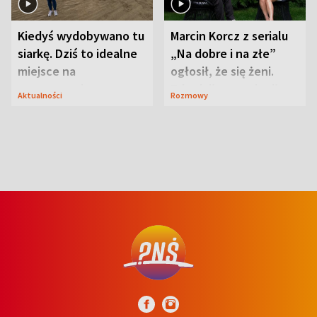
Kiedyś wydobywano tu
Marcin Korcz z serialu
siarkę. Dziś to idealne
„Na dobre i na złe”
miejsce na
ogłosił, że się żeni.
wypoczynek
Zdradził, co zmienił
Aktualności
Rozmowy
syn