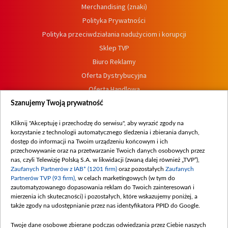
Merchandising (znaki)
Polityka Prywatności
Polityka przeciwdziałania nadużyciom i korupcji
Sklep TVP
Biuro Reklamy
Oferta Dystrybucyjna
Oferta Handlowa
Dostępność
Szanujemy Twoją prywatność
Moje zgody
Kliknij "Akceptuję i przechodzę do serwisu", aby wyrazić zgody na
Procedura zgłoszeń wewnętrznych
korzystanie z technologii automatycznego śledzenia i zbierania danych,
dostęp do informacji na Twoim urządzeniu końcowym i ich
przechowywanie oraz na przetwarzanie Twoich danych osobowych przez
nas, czyli Telewizję Polską S.A. w likwidacji (zwaną dalej również „TVP”),
Zaufanych Partnerów z IAB* (1201 firm)
oraz pozostałych
Zaufanych
Partnerów TVP (93 firm)
, w celach marketingowych (w tym do
zautomatyzowanego dopasowania reklam do Twoich zainteresowań i
mierzenia ich skuteczności) i pozostałych, które wskazujemy poniżej, a
także zgody na udostępnianie przez nas identyfikatora PPID do Google.
Twoje dane osobowe zbierane podczas odwiedzania przez Ciebie naszych