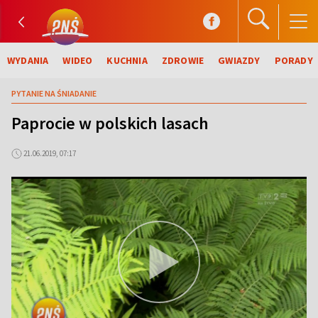
WYDANIA
WIDEO
KUCHNIA
ZDROWIE
GWIAZDY
PORADY
PYTANIE NA ŚNIADANIE
Paprocie w polskich lasach
21.06.2019, 07:17