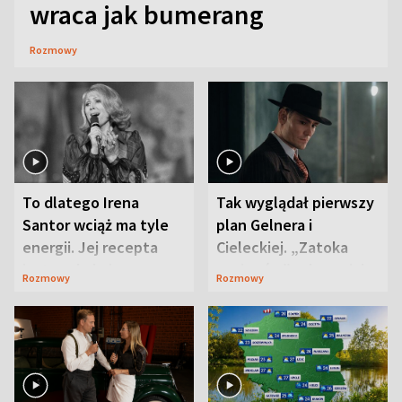
wraca jak bumerang
Rozmowy
To dlatego Irena
Tak wyglądał pierwszy
Santor wciąż ma tyle
plan Gelnera i
energii. Jej recepta
Cieleckiej. „Zatoka
jest zaskakująco
szpiegów” od razu ich
Rozmowy
Rozmowy
prosta
zaskoczyła