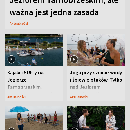
ważna jest jedna zasada
Aktualności
Kajaki i SUP-y na
Joga przy szumie wody
Jeziorze
i śpiewie ptaków. Tylko
Tarnobrzeskim.
nad Jeziorem
Przyrodnicy zwracają
Tarnobrzeskim
Aktualności
Aktualności
uwagę na coś jeszcze