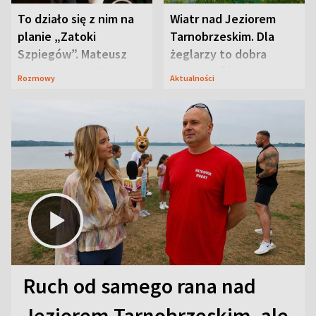
To działo się z nim na
Wiatr nad Jeziorem
planie „Zatoki
Tarnobrzeskim. Dla
Szpiegów”. Mateusz
żeglarzy to dobra
Janicki odsłonił
wiadomość
Rozmowy
Aktualności
aktorski sekret
Ruch od samego rana nad
Jeziorem Tarnobrzeskim, ale