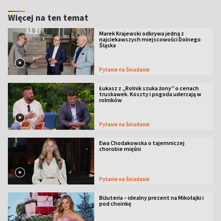
Więcej na ten temat
Marek Krajewski odkrywa jedną z
najciekawszych miejscowości Dolnego
Śląska
Pytanie na Śniadanie
Łukasz z „Rolnik szuka żony” o cenach
truskawek. Koszty i pogoda uderzają w
rolników
Pytanie na Śniadanie
Ewa Chodakowska o tajemniczej
chorobie mięśni
Pytanie na Śniadanie
Biżuteria – idealny prezent na Mikołajki i
pod choinkę