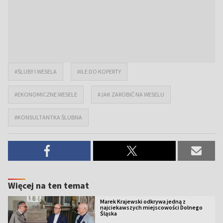
#ŚLUBY I WESELA
#ILE DO KOPERTY
#EKONOMICZNE WESELE
#JAK ZAROBIĆ NA WESELU
#KONSULTANTKA ŚLUBNA
Więcej na ten temat
Marek Krajewski odkrywa jedną z
najciekawszych miejscowości Dolnego
Śląska