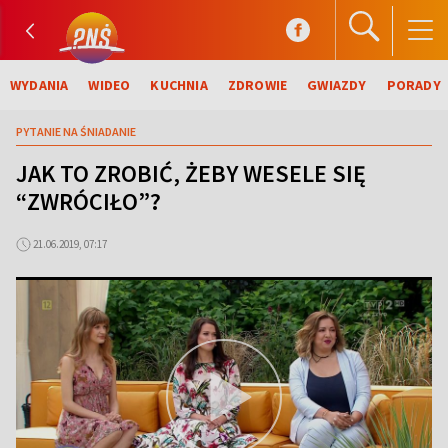
WYDANIA
WIDEO
KUCHNIA
ZDROWIE
GWIAZDY
PORADY
PYTANIE NA ŚNIADANIE
JAK TO ZROBIĆ, ŻEBY WESELE SIĘ
“ZWRÓCIŁO”?
21.06.2019, 07:17