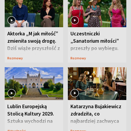
Aktorka „M jak miłość”
Uczestniczki
zmieniła swoją drogę.
„Sanatorium miłości”
Dziś wiąże przyszłość z
przeszły po wybiegu.
neurobiologią
Te stylizacje
Rozmowy
Rozmowy
przyciągały wzrok
Lublin Europejską
Katarzyna Bujakiewicz
Stolicą Kultury 2029.
zdradziła, co
Sztuka wychodzi na
najbardziej zachwyca
ulice
ją w Lublinie
Aktualności
Rozmowy