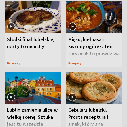
Słodki finał lubelskiej
Mięso, kiełbasa i
uczty to racuchy!
kiszony ogórek. Ten
forszmak to prawdziwa
uczta
Przepisy
Przepisy
Lublin zamienia ulice w
Cebularz lubelski.
wielką scenę. Sztuka
Prosta receptura i
jest tu wszędzie
smak, który zna