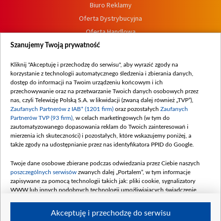
Biuro Reklamy
Oferta Dystrybucyjna
Oferta Handlowa
Dostępność
Szanujemy Twoją prywatność
Moje zgody
Kliknij "Akceptuję i przechodzę do serwisu", aby wyrazić zgody na
Procedura zgłoszeń wewnętrznych
korzystanie z technologii automatycznego śledzenia i zbierania danych,
dostęp do informacji na Twoim urządzeniu końcowym i ich
przechowywanie oraz na przetwarzanie Twoich danych osobowych przez
nas, czyli Telewizję Polską S.A. w likwidacji (zwaną dalej również „TVP”),
Zaufanych Partnerów z IAB* (1201 firm)
oraz pozostałych
Zaufanych
Partnerów TVP (93 firm)
, w celach marketingowych (w tym do
zautomatyzowanego dopasowania reklam do Twoich zainteresowań i
mierzenia ich skuteczności) i pozostałych, które wskazujemy poniżej, a
także zgody na udostępnianie przez nas identyfikatora PPID do Google.
Twoje dane osobowe zbierane podczas odwiedzania przez Ciebie naszych
poszczególnych serwisów
zwanych dalej „Portalem”, w tym informacje
zapisywane za pomocą technologii takich jak: pliki cookie, sygnalizatory
WWW lub innych podobnych technologii umożliwiających świadczenie
dopasowanych i bezpiecznych usług, personalizację treści oraz reklam,
udostępnianie funkcji mediów społecznościowych oraz analizowanie ruchu
Akceptuję i przechodzę do serwisu
w Internecie.