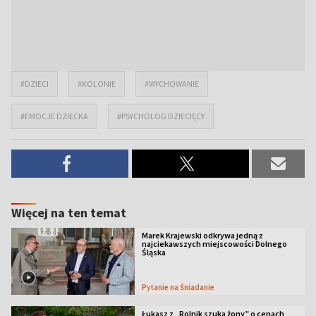
#DZIECI
#KOLONIE
#WYCHOWANIE
#EMOCJE DZIECKA
#PSYCHOLOG DZIECIĘCY
Więcej na ten temat
Marek Krajewski odkrywa jedną z
najciekawszych miejscowości Dolnego
Śląska
Pytanie na Śniadanie
Łukasz z „Rolnik szuka żony” o cenach