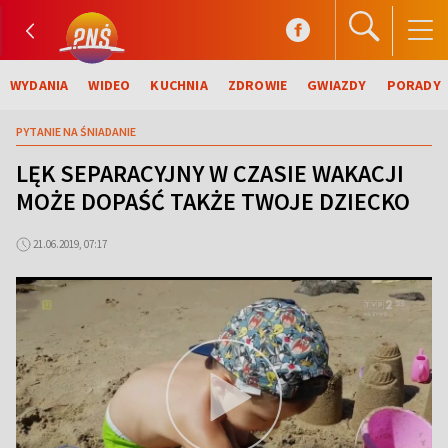
WYDANIA
WIDEO
KUCHNIA
ZDROWIE
GWIAZDY
PORADY
PYTANIE NA ŚNIADANIE
LĘK SEPARACYJNY W CZASIE WAKACJI
MOŻE DOPAŚĆ TAKŻE TWOJE DZIECKO
21.06.2019, 07:17