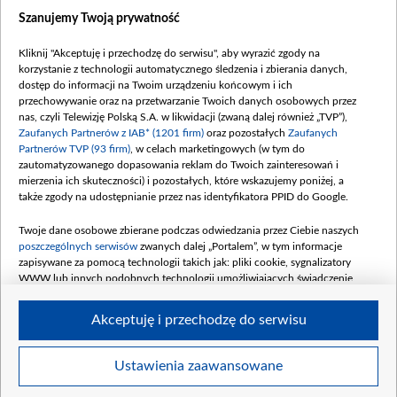
Dostępność
Szanujemy Twoją prywatność
Moje zgody
Kliknij "Akceptuję i przechodzę do serwisu", aby wyrazić zgody na
Procedura zgłoszeń wewnętrznych
korzystanie z technologii automatycznego śledzenia i zbierania danych,
dostęp do informacji na Twoim urządzeniu końcowym i ich
przechowywanie oraz na przetwarzanie Twoich danych osobowych przez
nas, czyli Telewizję Polską S.A. w likwidacji (zwaną dalej również „TVP”),
Zaufanych Partnerów z IAB* (1201 firm)
oraz pozostałych
Zaufanych
Partnerów TVP (93 firm)
, w celach marketingowych (w tym do
zautomatyzowanego dopasowania reklam do Twoich zainteresowań i
mierzenia ich skuteczności) i pozostałych, które wskazujemy poniżej, a
także zgody na udostępnianie przez nas identyfikatora PPID do Google.
Twoje dane osobowe zbierane podczas odwiedzania przez Ciebie naszych
poszczególnych serwisów
zwanych dalej „Portalem”, w tym informacje
zapisywane za pomocą technologii takich jak: pliki cookie, sygnalizatory
WWW lub innych podobnych technologii umożliwiających świadczenie
dopasowanych i bezpiecznych usług, personalizację treści oraz reklam,
udostępnianie funkcji mediów społecznościowych oraz analizowanie ruchu
Akceptuję i przechodzę do serwisu
w Internecie.
Twoje dane osobowe zbierane podczas odwiedzania przez Ciebie
Ustawienia zaawansowane
poszczególnych serwisów
na Portalu, takie jak adresy IP, identyfikatory
© 2026 Telewizja Polska S. A. w likwidacji
Twoich urządzeń końcowych i identyfikatory plików cookie, informacje o