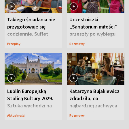
Takiego śniadania nie
Uczestniczki
przygotowuje się
„Sanatorium miłości”
codziennie. Suflet
przeszły po wybiegu.
serowy zachwyca
Te stylizacje
Przepisy
Rozmowy
smakiem
przyciągały wzrok
Lublin Europejską
Katarzyna Bujakiewicz
Stolicą Kultury 2029.
zdradziła, co
Sztuka wychodzi na
najbardziej zachwyca
ulice
ją w Lublinie
Aktualności
Rozmowy