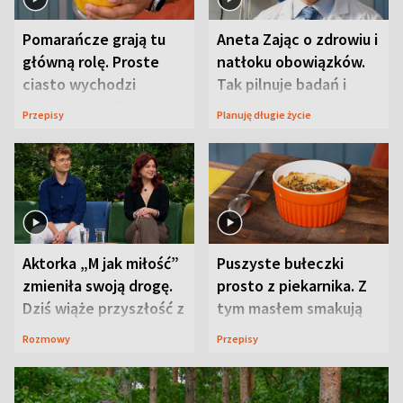
Pomarańcze grają tu
Aneta Zając o zdrowiu i
główną rolę. Proste
natłoku obowiązków.
ciasto wychodzi
Tak pilnuje badań i
wyjątkowo wilgotne
wizyt
Przepisy
Planuję długie życie
Aktorka „M jak miłość”
Puszyste bułeczki
zmieniła swoją drogę.
prosto z piekarnika. Z
Dziś wiąże przyszłość z
tym masłem smakują
neurobiologią
jeszcze lepiej
Rozmowy
Przepisy