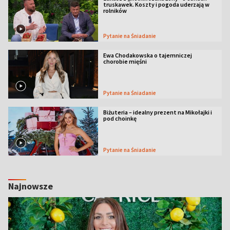
truskawek. Koszty i pogoda uderzają w
rolników
Pytanie na Śniadanie
Ewa Chodakowska o tajemniczej
chorobie mięśni
Pytanie na Śniadanie
Biżuteria – idealny prezent na Mikołajki i
pod choinkę
Pytanie na Śniadanie
Najnowsze