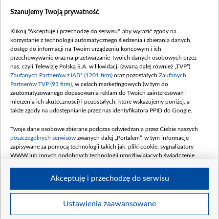
Dostępność
Szanujemy Twoją prywatność
Moje zgody
Kliknij "Akceptuję i przechodzę do serwisu", aby wyrazić zgody na
Procedura zgłoszeń wewnętrznych
korzystanie z technologii automatycznego śledzenia i zbierania danych,
dostęp do informacji na Twoim urządzeniu końcowym i ich
przechowywanie oraz na przetwarzanie Twoich danych osobowych przez
nas, czyli Telewizję Polską S.A. w likwidacji (zwaną dalej również „TVP”),
Zaufanych Partnerów z IAB* (1201 firm)
oraz pozostałych
Zaufanych
Partnerów TVP (93 firm)
, w celach marketingowych (w tym do
zautomatyzowanego dopasowania reklam do Twoich zainteresowań i
mierzenia ich skuteczności) i pozostałych, które wskazujemy poniżej, a
także zgody na udostępnianie przez nas identyfikatora PPID do Google.
Twoje dane osobowe zbierane podczas odwiedzania przez Ciebie naszych
poszczególnych serwisów
zwanych dalej „Portalem”, w tym informacje
zapisywane za pomocą technologii takich jak: pliki cookie, sygnalizatory
WWW lub innych podobnych technologii umożliwiających świadczenie
dopasowanych i bezpiecznych usług, personalizację treści oraz reklam,
udostępnianie funkcji mediów społecznościowych oraz analizowanie ruchu
Akceptuję i przechodzę do serwisu
w Internecie.
Twoje dane osobowe zbierane podczas odwiedzania przez Ciebie
Ustawienia zaawansowane
poszczególnych serwisów
na Portalu, takie jak adresy IP, identyfikatory
© 2026 Telewizja Polska S. A. w likwidacji
Twoich urządzeń końcowych i identyfikatory plików cookie, informacje o