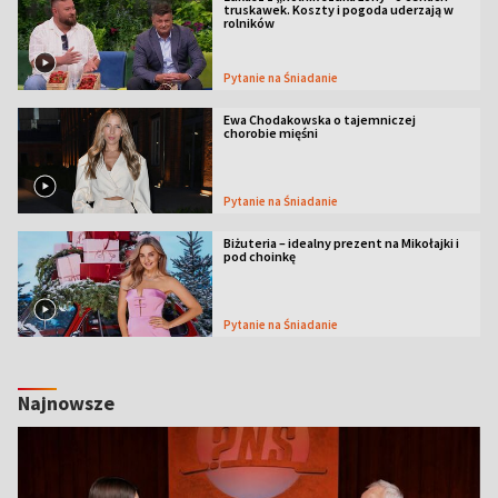
truskawek. Koszty i pogoda uderzają w
rolników
Pytanie na Śniadanie
Ewa Chodakowska o tajemniczej
chorobie mięśni
Pytanie na Śniadanie
Biżuteria – idealny prezent na Mikołajki i
pod choinkę
Pytanie na Śniadanie
Najnowsze