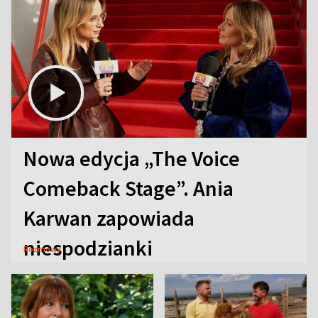
Nowa edycja „The Voice
Comeback Stage”. Ania
Karwan zapowiada
niespodzianki
Rozmowy