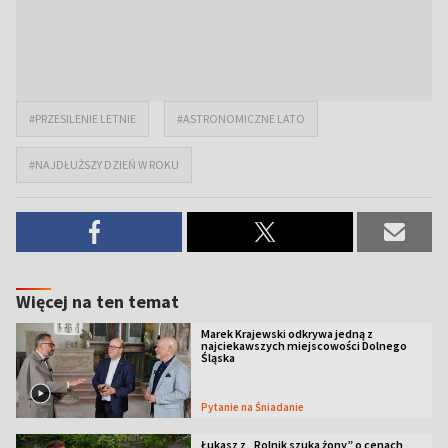
#PRZESILENIE LETNIE
#ASTRONOMICZNE LATO
#NAJDŁUŻSZY DZIEŃ W ROKU
Więcej na ten temat
Marek Krajewski odkrywa jedną z
najciekawszych miejscowości Dolnego
Śląska
Pytanie na Śniadanie
Łukasz z „Rolnik szuka żony” o cenach