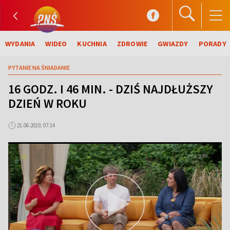
WYDANIA
WIDEO
KUCHNIA
ZDROWIE
GWIAZDY
PORADY
PYTANIE NA ŚNIADANIE
16 GODZ. I 46 MIN. - DZIŚ NAJDŁUŻSZY
DZIEŃ W ROKU
21.06.2019, 07:14