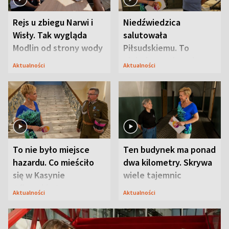
Rejs u zbiegu Narwi i
Niedźwiedzica
Wisły. Tak wygląda
salutowała
Modlin od strony wody
Piłsudskiemu. To
niejedyna tajemnica
Aktualności
Aktualności
Modlina
To nie było miejsce
Ten budynek ma ponad
hazardu. Co mieściło
dwa kilometry. Skrywa
się w Kasynie
wiele tajemnic
Oficerskim?
Aktualności
Aktualności