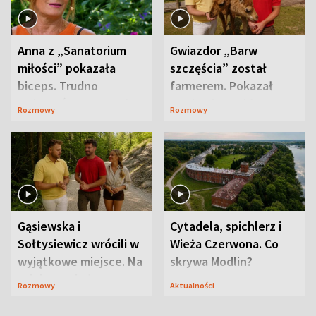
Anna z „Sanatorium
Gwiazdor „Barw
miłości” pokazała
szczęścia” został
biceps. Trudno
farmerem. Pokazał
uwierzyć, co przeszła
swoje niezwykłe
Rozmowy
Rozmowy
wcześniej
ranczo
Gąsiewska i
Cytadela, spichlerz i
Sołtysiewicz wrócili w
Wieża Czerwona. Co
wyjątkowe miejsce. Na
skrywa Modlin?
szlaku czekał
Rozmowy
Aktualności
niedźwiedź