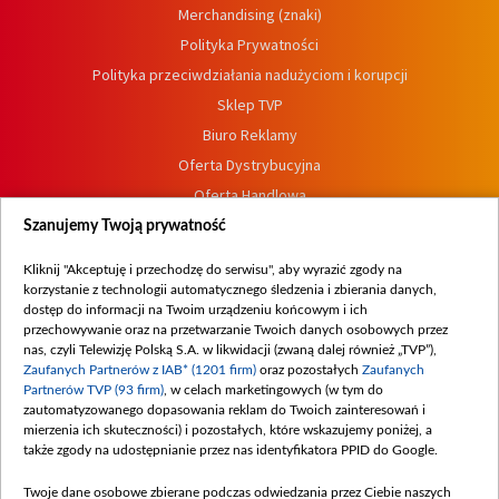
Merchandising (znaki)
Polityka Prywatności
Polityka przeciwdziałania nadużyciom i korupcji
Sklep TVP
Biuro Reklamy
Oferta Dystrybucyjna
Oferta Handlowa
Dostępność
Szanujemy Twoją prywatność
Moje zgody
Kliknij "Akceptuję i przechodzę do serwisu", aby wyrazić zgody na
Procedura zgłoszeń wewnętrznych
korzystanie z technologii automatycznego śledzenia i zbierania danych,
dostęp do informacji na Twoim urządzeniu końcowym i ich
przechowywanie oraz na przetwarzanie Twoich danych osobowych przez
nas, czyli Telewizję Polską S.A. w likwidacji (zwaną dalej również „TVP”),
Zaufanych Partnerów z IAB* (1201 firm)
oraz pozostałych
Zaufanych
Partnerów TVP (93 firm)
, w celach marketingowych (w tym do
zautomatyzowanego dopasowania reklam do Twoich zainteresowań i
mierzenia ich skuteczności) i pozostałych, które wskazujemy poniżej, a
także zgody na udostępnianie przez nas identyfikatora PPID do Google.
Twoje dane osobowe zbierane podczas odwiedzania przez Ciebie naszych