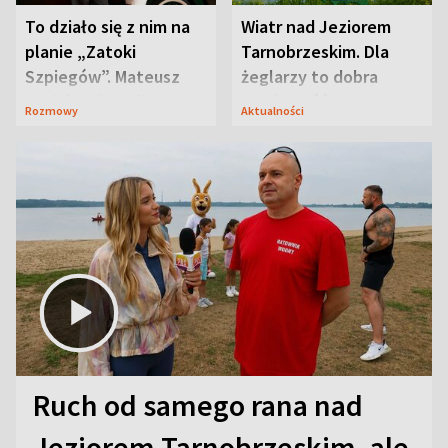
To działo się z nim na
Wiatr nad Jeziorem
planie „Zatoki
Tarnobrzeskim. Dla
Szpiegów”. Mateusz
żeglarzy to dobra
Janicki odsłonił
wiadomość
Rozmowy
Aktualności
aktorski sekret
Ruch od samego rana nad
Jeziorem Tarnobrzeskim, ale