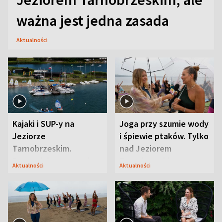
ważna jest jedna zasada
Aktualności
Kajaki i SUP-y na
Joga przy szumie wody
Jeziorze
i śpiewie ptaków. Tylko
Tarnobrzeskim.
nad Jeziorem
Przyrodnicy zwracają
Tarnobrzeskim
Aktualności
Aktualności
uwagę na coś jeszcze