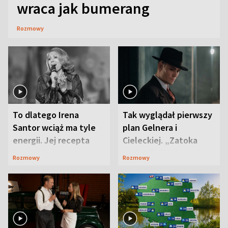
wraca jak bumerang
Rozmowy
To dlatego Irena
Tak wyglądał pierwszy
Santor wciąż ma tyle
plan Gelnera i
energii. Jej recepta
Cieleckiej. „Zatoka
jest zaskakująco
szpiegów” od razu ich
Rozmowy
Rozmowy
prosta
zaskoczyła