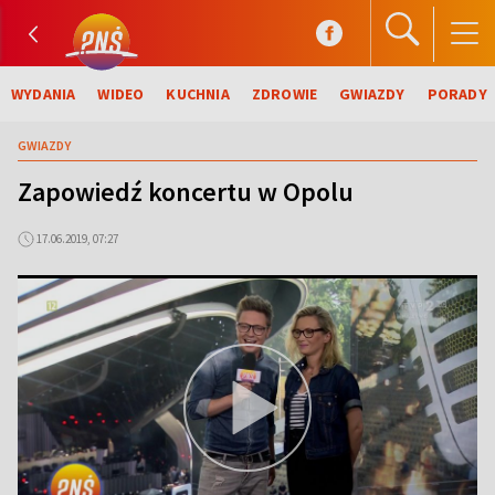
WYDANIA
WIDEO
KUCHNIA
ZDROWIE
GWIAZDY
PORADY
GWIAZDY
Zapowiedź koncertu w Opolu
17.06.2019, 07:27