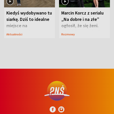
Kiedyś wydobywano tu
Marcin Korcz z serialu
siarkę. Dziś to idealne
„Na dobre i na złe”
miejsce na
ogłosił, że się żeni.
wypoczynek
Zdradził, co zmienił
Aktualności
Rozmowy
syn