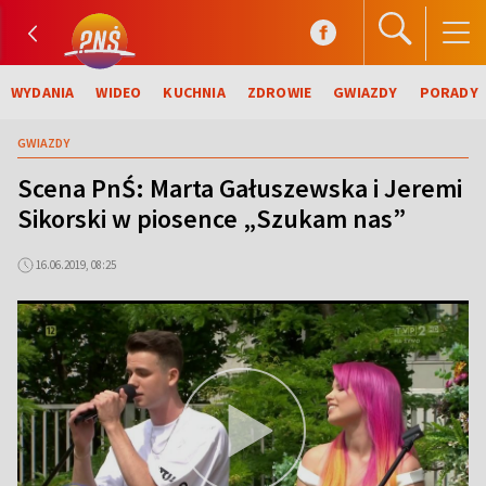
WYDANIA
WIDEO
KUCHNIA
ZDROWIE
GWIAZDY
PORADY
GWIAZDY
Scena PnŚ: Marta Gałuszewska i Jeremi
Sikorski w piosence „Szukam nas”
16.06.2019, 08:25