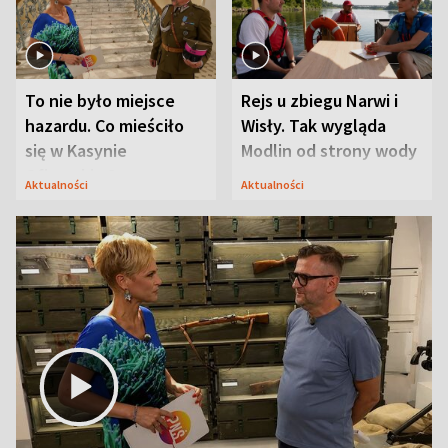
To nie było miejsce
Rejs u zbiegu Narwi i
hazardu. Co mieściło
Wisły. Tak wygląda
się w Kasynie
Modlin od strony wody
Oficerskim?
Aktualności
Aktualności