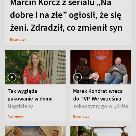
Marcin Korcz z serialu „Na
dobre i na złe” ogłosił, że się
żeni. Zdradził, co zmienił syn
Rozmowy
Tak wygląda
Marek Kondrat wraca
pakowanie w domu
do TVP. We wrześniu
Magdaleny
zobaczymy go w „Królu
Waligórskiej-Lisieckiej.
Maciusiu I”
Rozmowy
Rozmowy
Mąż nie odpuszcza