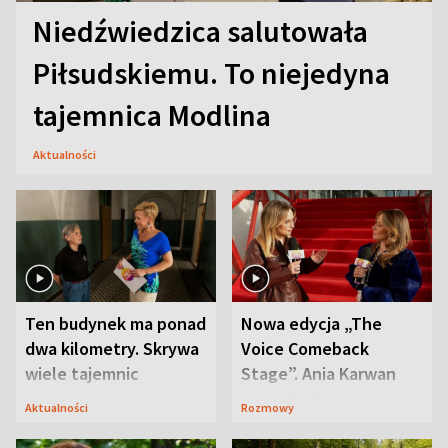
Niedźwiedzica salutowała
Piłsudskiemu. To niejedyna
tajemnica Modlina
Aktualności
Ten budynek ma ponad
Nowa edycja „The
dwa kilometry. Skrywa
Voice Comeback
wiele tajemnic
Stage”. Ania Karwan
zapowiada
Aktualności
Rozmowy
niespodzianki