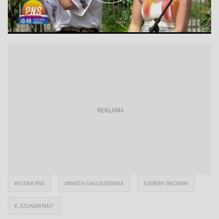
#SCENA PNŚ
#MARTA GAŁUSZEWSKA
#JEREMI SIKORSKI
#„SZUKAM NAS”