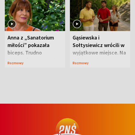
Anna z „Sanatorium
Gąsiewska i
miłości” pokazała
Sołtysiewicz wrócili w
biceps. Trudno
wyjątkowe miejsce. Na
uwierzyć, co przeszła
szlaku czekał
Rozmowy
Rozmowy
wcześniej
niedźwiedź