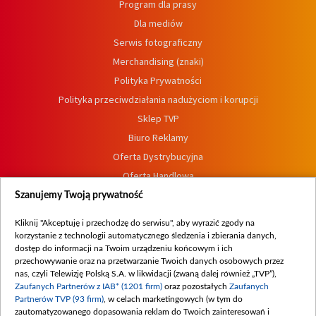
Program dla prasy
Dla mediów
Serwis fotograficzny
Merchandising (znaki)
Polityka Prywatności
Polityka przeciwdziałania nadużyciom i korupcji
Sklep TVP
Biuro Reklamy
Oferta Dystrybucyjna
Oferta Handlowa
Dostępność
Szanujemy Twoją prywatność
Moje zgody
Kliknij "Akceptuję i przechodzę do serwisu", aby wyrazić zgody na
Procedura zgłoszeń wewnętrznych
korzystanie z technologii automatycznego śledzenia i zbierania danych,
dostęp do informacji na Twoim urządzeniu końcowym i ich
przechowywanie oraz na przetwarzanie Twoich danych osobowych przez
nas, czyli Telewizję Polską S.A. w likwidacji (zwaną dalej również „TVP”),
Zaufanych Partnerów z IAB* (1201 firm)
oraz pozostałych
Zaufanych
Partnerów TVP (93 firm)
, w celach marketingowych (w tym do
zautomatyzowanego dopasowania reklam do Twoich zainteresowań i