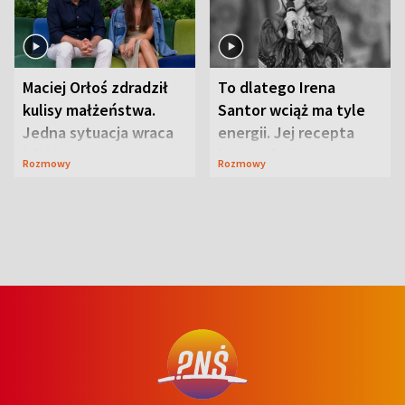
Maciej Orłoś zdradził
To dlatego Irena
kulisy małżeństwa.
Santor wciąż ma tyle
Jedna sytuacja wraca
energii. Jej recepta
jak bumerang
jest zaskakująco
Rozmowy
Rozmowy
prosta