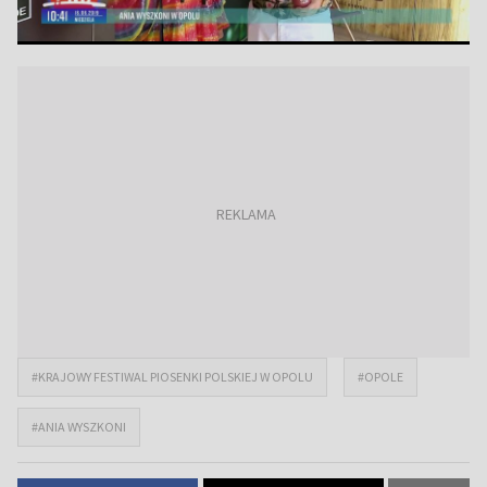
#KRAJOWY FESTIWAL PIOSENKI POLSKIEJ W OPOLU
#OPOLE
#ANIA WYSZKONI