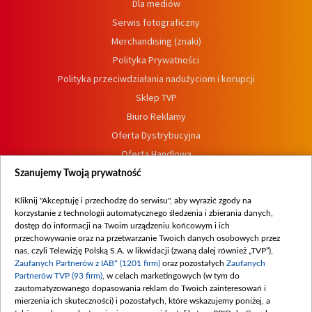
Dla mediów
Serwis fotograficzny
Merchandising (znaki)
Polityka Prywatności
Polityka przeciwdziałania nadużyciom i korupcji
Sklep TVP
Biuro Reklamy
Oferta Dystrybucyjna
Oferta Handlowa
Dostępność
Szanujemy Twoją prywatność
Moje zgody
Kliknij "Akceptuję i przechodzę do serwisu", aby wyrazić zgody na
Procedura zgłoszeń wewnętrznych
korzystanie z technologii automatycznego śledzenia i zbierania danych,
dostęp do informacji na Twoim urządzeniu końcowym i ich
przechowywanie oraz na przetwarzanie Twoich danych osobowych przez
nas, czyli Telewizję Polską S.A. w likwidacji (zwaną dalej również „TVP”),
Zaufanych Partnerów z IAB* (1201 firm)
oraz pozostałych
Zaufanych
Partnerów TVP (93 firm)
, w celach marketingowych (w tym do
zautomatyzowanego dopasowania reklam do Twoich zainteresowań i
mierzenia ich skuteczności) i pozostałych, które wskazujemy poniżej, a