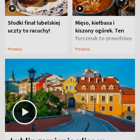
Słodki finał lubelskiej
Mięso, kiełbasa i
uczty to racuchy!
kiszony ogórek. Ten
forszmak to prawdziwa
uczta
Przepisy
Przepisy