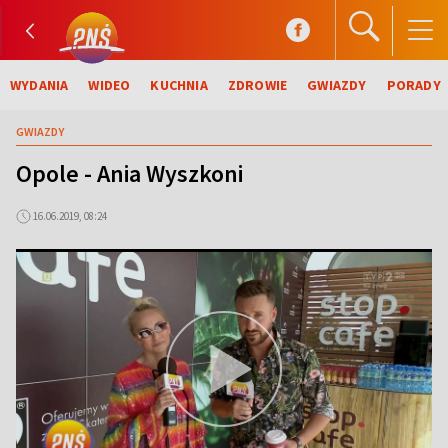
WYDANIA
WIDEO
KUCHNIA
ZDROWIE
GWIAZDY
PORADY
GWIAZDY
Opole - Ania Wyszkoni
16.06.2019, 08:24