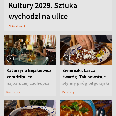
Kultury 2029. Sztuka
wychodzi na ulice
Aktualności
Katarzyna Bujakiewicz
Ziemniaki, kasza i
zdradziła, co
twaróg. Tak powstaje
najbardziej zachwyca
słynny piróg biłgorajski
ją w Lublinie
Rozmowy
Przepisy