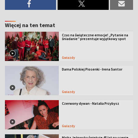
Więcej na ten temat
Czas na świąteczne emocje! „Pytanie na
śniadanie” prezentuje wyjątkowy spot
Gwiazdy
Dama Polskiej Piosenki - Irena Santor
Gwiazdy
Czerwony dywan - Natalia Przybysz
Gwiazdy
Majka Jeżowska świętuje 45 lat na scenie