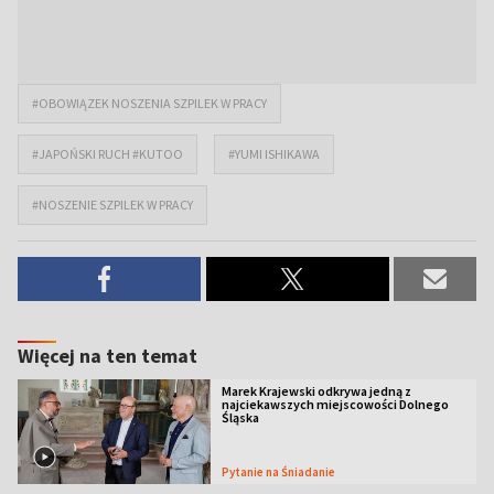
#OBOWIĄZEK NOSZENIA SZPILEK W PRACY
#JAPOŃSKI RUCH #KUTOO
#YUMI ISHIKAWA
#NOSZENIE SZPILEK W PRACY
Więcej na ten temat
Marek Krajewski odkrywa jedną z
najciekawszych miejscowości Dolnego
Śląska
Pytanie na Śniadanie