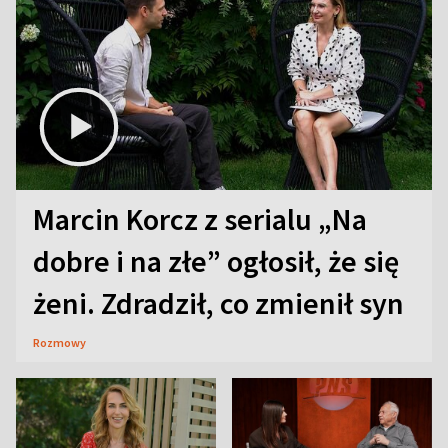
Marcin Korcz z serialu „Na
dobre i na złe” ogłosił, że się
żeni. Zdradził, co zmienił syn
Rozmowy