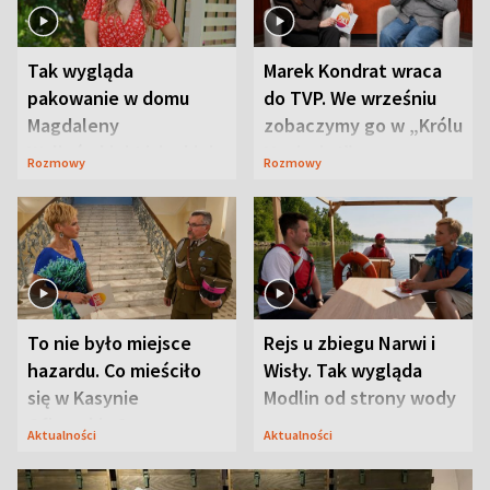
Tak wygląda
Marek Kondrat wraca
pakowanie w domu
do TVP. We wrześniu
Magdaleny
zobaczymy go w „Królu
Waligórskiej-Lisieckiej.
Maciusiu I”
Rozmowy
Rozmowy
Mąż nie odpuszcza
To nie było miejsce
Rejs u zbiegu Narwi i
hazardu. Co mieściło
Wisły. Tak wygląda
się w Kasynie
Modlin od strony wody
Oficerskim?
Aktualności
Aktualności