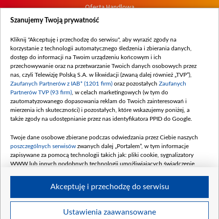
Oferta Handlowa
Dostępność
Szanujemy Twoją prywatność
Moje zgody
Kliknij "Akceptuję i przechodzę do serwisu", aby wyrazić zgody na
Procedura zgłoszeń wewnętrznych
korzystanie z technologii automatycznego śledzenia i zbierania danych,
dostęp do informacji na Twoim urządzeniu końcowym i ich
przechowywanie oraz na przetwarzanie Twoich danych osobowych przez
nas, czyli Telewizję Polską S.A. w likwidacji (zwaną dalej również „TVP”),
Zaufanych Partnerów z IAB* (1201 firm)
oraz pozostałych
Zaufanych
Partnerów TVP (93 firm)
, w celach marketingowych (w tym do
zautomatyzowanego dopasowania reklam do Twoich zainteresowań i
mierzenia ich skuteczności) i pozostałych, które wskazujemy poniżej, a
także zgody na udostępnianie przez nas identyfikatora PPID do Google.
Twoje dane osobowe zbierane podczas odwiedzania przez Ciebie naszych
poszczególnych serwisów
zwanych dalej „Portalem”, w tym informacje
zapisywane za pomocą technologii takich jak: pliki cookie, sygnalizatory
WWW lub innych podobnych technologii umożliwiających świadczenie
dopasowanych i bezpiecznych usług, personalizację treści oraz reklam,
udostępnianie funkcji mediów społecznościowych oraz analizowanie ruchu
Akceptuję i przechodzę do serwisu
w Internecie.
Twoje dane osobowe zbierane podczas odwiedzania przez Ciebie
Ustawienia zaawansowane
poszczególnych serwisów
na Portalu, takie jak adresy IP, identyfikatory