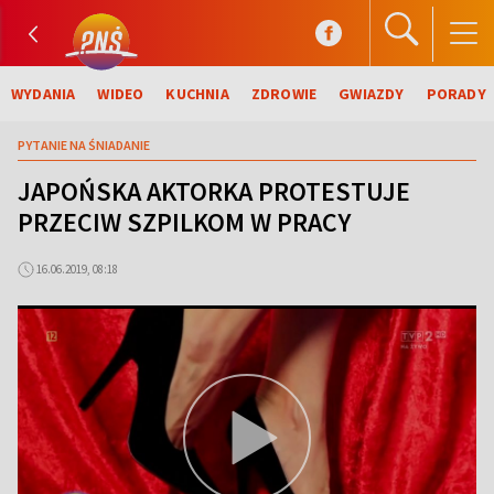
WYDANIA
WIDEO
KUCHNIA
ZDROWIE
GWIAZDY
PORADY
PYTANIE NA ŚNIADANIE
JAPOŃSKA AKTORKA PROTESTUJE
PRZECIW SZPILKOM W PRACY
16.06.2019, 08:18