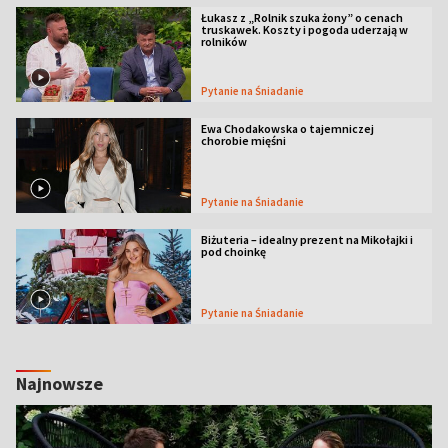
Łukasz z „Rolnik szuka żony” o cenach
truskawek. Koszty i pogoda uderzają w
rolników
Pytanie na Śniadanie
Ewa Chodakowska o tajemniczej
chorobie mięśni
Pytanie na Śniadanie
Biżuteria – idealny prezent na Mikołajki i
pod choinkę
Pytanie na Śniadanie
Najnowsze