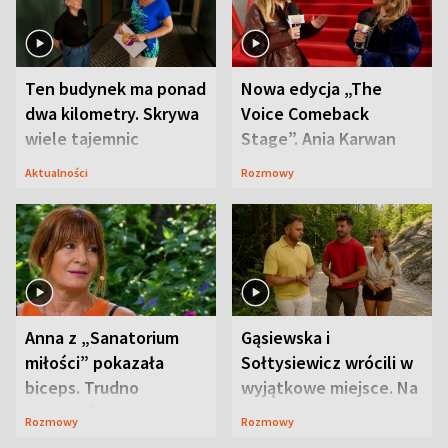
Ten budynek ma ponad
Nowa edycja „The
dwa kilometry. Skrywa
Voice Comeback
wiele tajemnic
Stage”. Ania Karwan
zapowiada
Aktualności
Rozmowy
niespodzianki
Anna z „Sanatorium
Gąsiewska i
miłości” pokazała
Sołtysiewicz wrócili w
biceps. Trudno
wyjątkowe miejsce. Na
uwierzyć, co przeszła
szlaku czekał
Rozmowy
Rozmowy
wcześniej
niedźwiedź