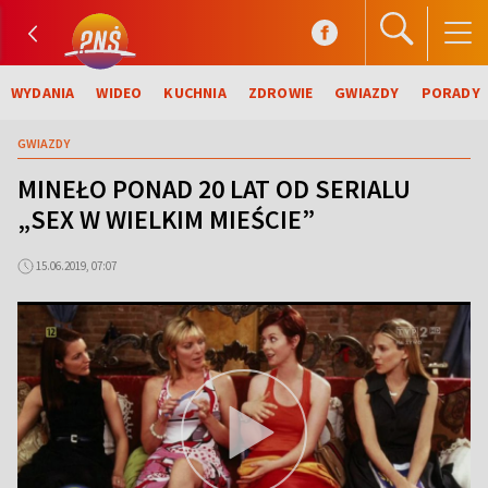
WYDANIA
WIDEO
KUCHNIA
ZDROWIE
GWIAZDY
PORADY
GWIAZDY
MINEŁO PONAD 20 LAT OD SERIALU
„SEX W WIELKIM MIEŚCIE”
15.06.2019, 07:07