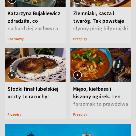
Katarzyna Bujakiewicz
Ziemniaki, kasza i
zdradziła, co
twaróg. Tak powstaje
najbardziej zachwyca
słynny piróg biłgorajski
ją w Lublinie
Rozmowy
Przepisy
Słodki finał lubelskiej
Mięso, kiełbasa i
uczty to racuchy!
kiszony ogórek. Ten
forszmak to prawdziwa
uczta
Przepisy
Przepisy