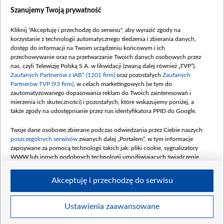
Dostępność
Szanujemy Twoją prywatność
Moje zgody
Kliknij "Akceptuję i przechodzę do serwisu", aby wyrazić zgody na
Procedura zgłoszeń wewnętrznych
korzystanie z technologii automatycznego śledzenia i zbierania danych,
dostęp do informacji na Twoim urządzeniu końcowym i ich
przechowywanie oraz na przetwarzanie Twoich danych osobowych przez
nas, czyli Telewizję Polską S.A. w likwidacji (zwaną dalej również „TVP”),
Zaufanych Partnerów z IAB* (1201 firm)
oraz pozostałych
Zaufanych
Partnerów TVP (93 firm)
, w celach marketingowych (w tym do
zautomatyzowanego dopasowania reklam do Twoich zainteresowań i
mierzenia ich skuteczności) i pozostałych, które wskazujemy poniżej, a
także zgody na udostępnianie przez nas identyfikatora PPID do Google.
Twoje dane osobowe zbierane podczas odwiedzania przez Ciebie naszych
poszczególnych serwisów
zwanych dalej „Portalem”, w tym informacje
zapisywane za pomocą technologii takich jak: pliki cookie, sygnalizatory
WWW lub innych podobnych technologii umożliwiających świadczenie
dopasowanych i bezpiecznych usług, personalizację treści oraz reklam,
udostępnianie funkcji mediów społecznościowych oraz analizowanie ruchu
Akceptuję i przechodzę do serwisu
w Internecie.
Twoje dane osobowe zbierane podczas odwiedzania przez Ciebie
Ustawienia zaawansowane
poszczególnych serwisów
na Portalu, takie jak adresy IP, identyfikatory
© 2026 Telewizja Polska S. A. w likwidacji
Twoich urządzeń końcowych i identyfikatory plików cookie, informacje o