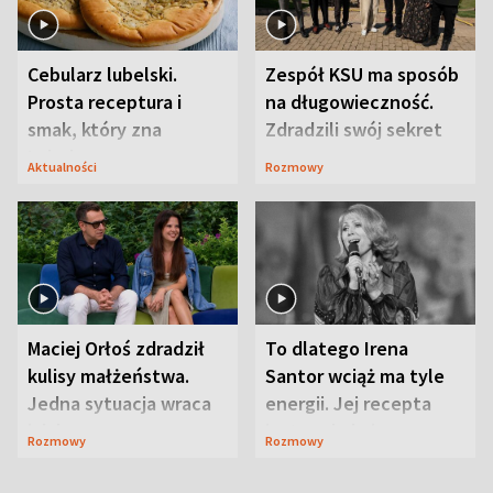
Cebularz lubelski.
Zespół KSU ma sposób
Prosta receptura i
na długowieczność.
smak, który zna
Zdradzili swój sekret
Lubelszczyzna
Aktualności
Rozmowy
Maciej Orłoś zdradził
To dlatego Irena
kulisy małżeństwa.
Santor wciąż ma tyle
Jedna sytuacja wraca
energii. Jej recepta
jak bumerang
jest zaskakująco
Rozmowy
Rozmowy
prosta