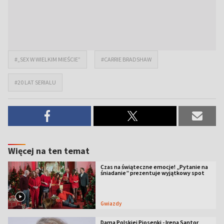
#„SEX W WIELKIM MIEŚCIE”
#CARRIE BRADSHAW
#20 LAT SERIALU
Więcej na ten temat
Czas na świąteczne emocje! „Pytanie na
śniadanie” prezentuje wyjątkowy spot
Gwiazdy
Dama Polskiej Piosenki - Irena Santor