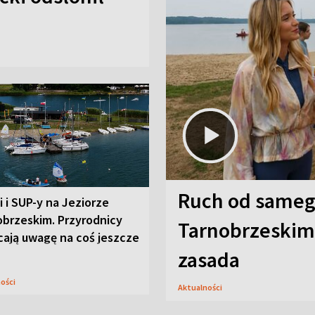
Ruch od sameg
i i SUP-y na Jeziorze
obrzeskim. Przyrodnicy
Tarnobrzeskim,
cają uwagę na coś jeszcze
zasada
ności
Aktualności