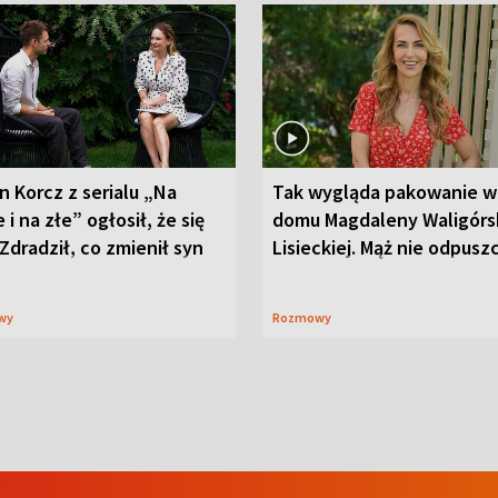
n Korcz z serialu „Na
Tak wygląda pakowanie w
 i na złe” ogłosił, że się
domu Magdaleny Waligórsk
 Zdradził, co zmienił syn
Lisieckiej. Mąż nie odpusz
wy
Rozmowy