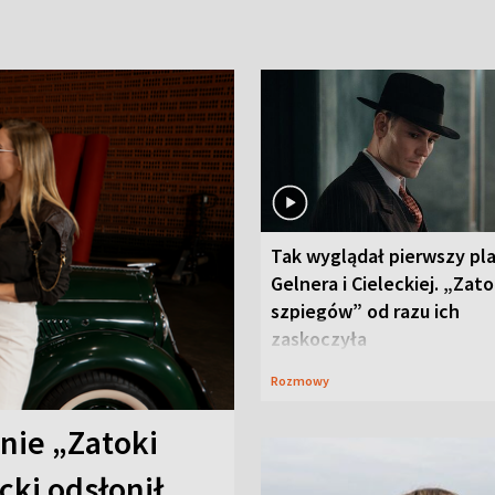
Tak wyglądał pierwszy pl
Gelnera i Cieleckiej. „Zat
szpiegów” od razu ich
zaskoczyła
Rozmowy
anie „Zatoki
cki odsłonił