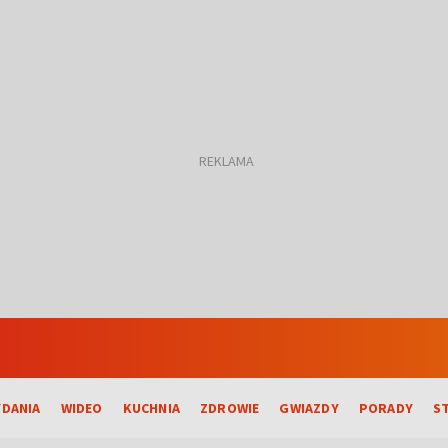
DANIA
WIDEO
KUCHNIA
ZDROWIE
GWIAZDY
PORADY
S