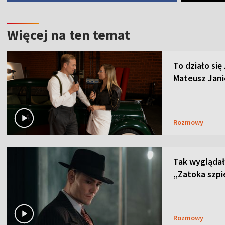
Więcej na ten temat
To działo się
Mateusz Janic
Rozmowy
Tak wyglądał 
„Zatoka szpi
Rozmowy