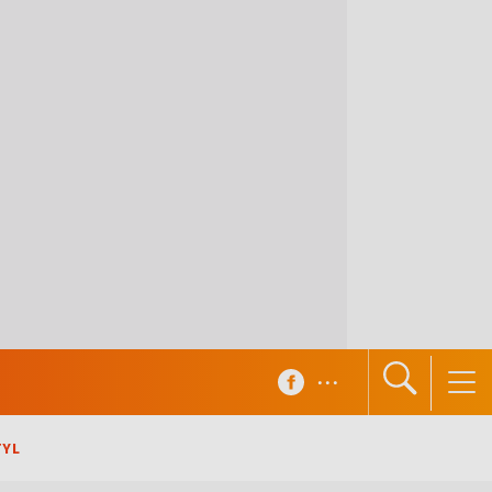
...
TYL