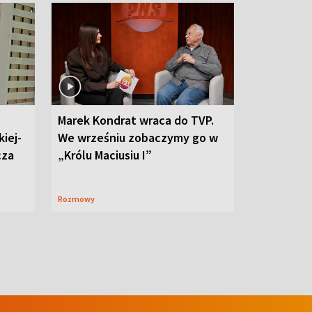
Marek Kondrat wraca do TVP.
iej-
We wrześniu zobaczymy go w
cza
„Królu Maciusiu I”
Rozmowy