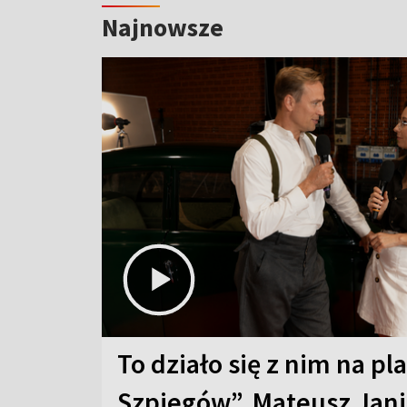
Najnowsze
To działo się z nim na pl
Szpiegów”. Mateusz Jani