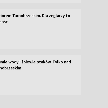
ziorem Tarnobrzeskim. Dla żeglarzy to
mość
umie wody i śpiewie ptaków. Tylko nad
rnobrzeskim