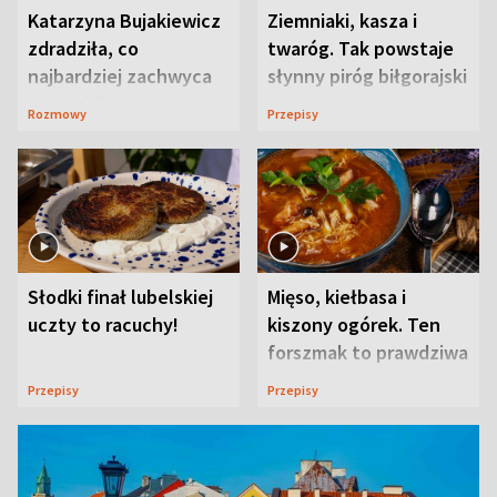
Katarzyna Bujakiewicz
Ziemniaki, kasza i
zdradziła, co
twaróg. Tak powstaje
najbardziej zachwyca
słynny piróg biłgorajski
ją w Lublinie
Rozmowy
Przepisy
Słodki finał lubelskiej
Mięso, kiełbasa i
uczty to racuchy!
kiszony ogórek. Ten
forszmak to prawdziwa
uczta
Przepisy
Przepisy