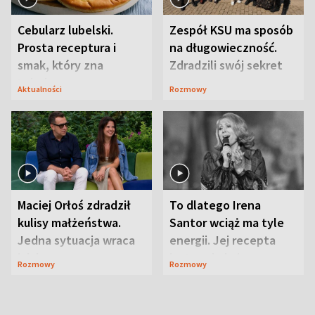
Cebularz lubelski.
Zespół KSU ma sposób
Prosta receptura i
na długowieczność.
smak, który zna
Zdradzili swój sekret
Lubelszczyzna
Aktualności
Rozmowy
Maciej Orłoś zdradził
To dlatego Irena
kulisy małżeństwa.
Santor wciąż ma tyle
Jedna sytuacja wraca
energii. Jej recepta
jak bumerang
jest zaskakująco
Rozmowy
Rozmowy
prosta