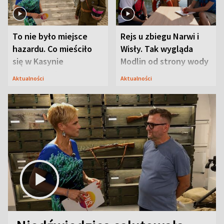
To nie było miejsce
Rejs u zbiegu Narwi i
hazardu. Co mieściło
Wisły. Tak wygląda
się w Kasynie
Modlin od strony wody
Oficerskim?
Aktualności
Aktualności