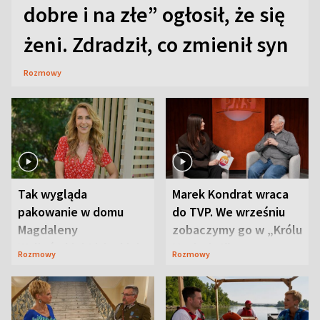
dobre i na złe” ogłosił, że się
żeni. Zdradził, co zmienił syn
Rozmowy
Tak wygląda
Marek Kondrat wraca
pakowanie w domu
do TVP. We wrześniu
Magdaleny
zobaczymy go w „Królu
Waligórskiej-Lisieckiej.
Maciusiu I”
Rozmowy
Rozmowy
Mąż nie odpuszcza