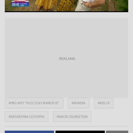
#PROJEKT "PSZCZOŁY W MIEŚCIE"
#PASIEKA
#KIELCE
#KATARZYNA CICHOPEK
#MACIEJ BURSZTEIN