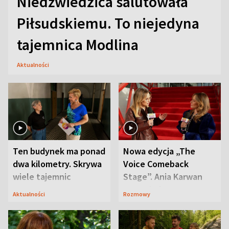
Niedźwiedzica salutowała
Piłsudskiemu. To niejedyna
tajemnica Modlina
Aktualności
Ten budynek ma ponad
Nowa edycja „The
dwa kilometry. Skrywa
Voice Comeback
wiele tajemnic
Stage”. Ania Karwan
zapowiada
Aktualności
Rozmowy
niespodzianki