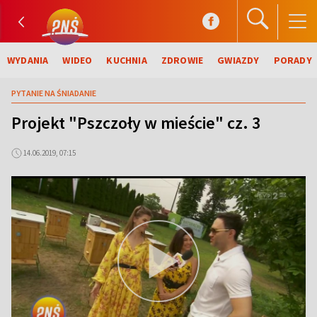
WYDANIA
WIDEO
KUCHNIA
ZDROWIE
GWIAZDY
PORADY
PYTANIE NA ŚNIADANIE
Projekt "Pszczoły w mieście" cz. 3
14.06.2019, 07:15