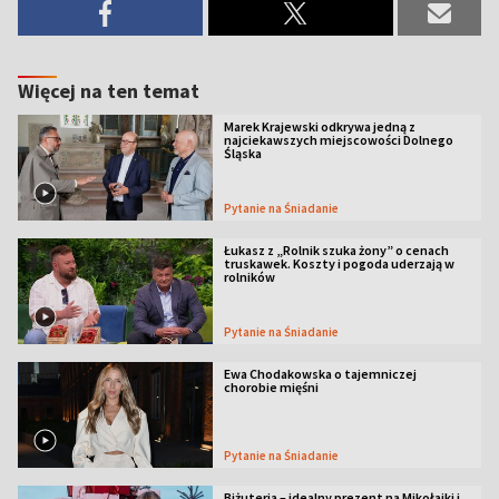
Więcej na ten temat
Marek Krajewski odkrywa jedną z
najciekawszych miejscowości Dolnego
Śląska
Pytanie na Śniadanie
Łukasz z „Rolnik szuka żony” o cenach
truskawek. Koszty i pogoda uderzają w
rolników
Pytanie na Śniadanie
Ewa Chodakowska o tajemniczej
chorobie mięśni
Pytanie na Śniadanie
Biżuteria – idealny prezent na Mikołajki i