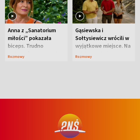
Anna z „Sanatorium
Gąsiewska i
miłości” pokazała
Sołtysiewicz wrócili w
biceps. Trudno
wyjątkowe miejsce. Na
uwierzyć, co przeszła
szlaku czekał
Rozmowy
Rozmowy
wcześniej
niedźwiedź