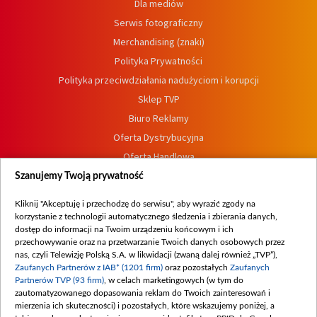
Dla mediów
Serwis fotograficzny
Merchandising (znaki)
Polityka Prywatności
Polityka przeciwdziałania nadużyciom i korupcji
Sklep TVP
Biuro Reklamy
Oferta Dystrybucyjna
Oferta Handlowa
Dostępność
Szanujemy Twoją prywatność
Moje zgody
Kliknij "Akceptuję i przechodzę do serwisu", aby wyrazić zgody na
Procedura zgłoszeń wewnętrznych
korzystanie z technologii automatycznego śledzenia i zbierania danych,
dostęp do informacji na Twoim urządzeniu końcowym i ich
przechowywanie oraz na przetwarzanie Twoich danych osobowych przez
nas, czyli Telewizję Polską S.A. w likwidacji (zwaną dalej również „TVP”),
Zaufanych Partnerów z IAB* (1201 firm)
oraz pozostałych
Zaufanych
Partnerów TVP (93 firm)
, w celach marketingowych (w tym do
zautomatyzowanego dopasowania reklam do Twoich zainteresowań i
mierzenia ich skuteczności) i pozostałych, które wskazujemy poniżej, a