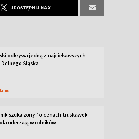
UDOSTĘPNIJ NA X
ski odkrywa jedną z najciekawszych
 Dolnego Śląska
danie
lnik szuka żony” o cenach truskawek.
oda uderzają w rolników