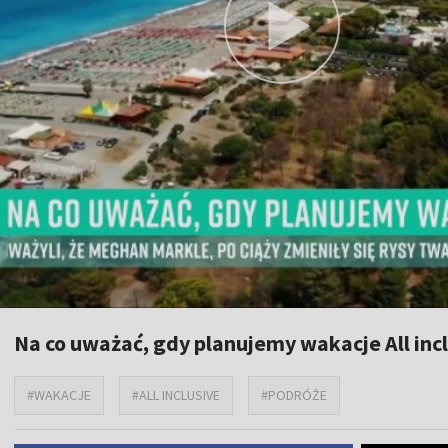
Na co uważać, gdy planujemy wakacje All inclu
#WAKACJE
#ALL INCLUSIVE
#PODRÓŻE