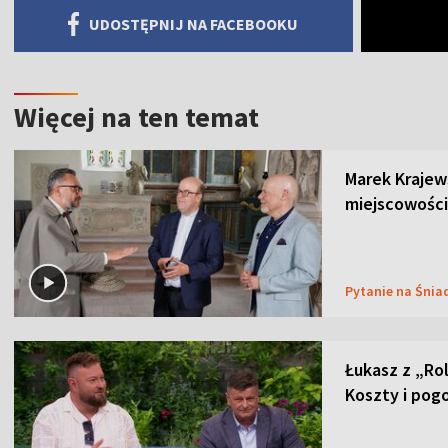
UDOSTĘPNIJ NA FACEBOOKU
Więcej na ten temat
Marek Krajew
miejscowości
Pytanie na Śnia
Łukasz z „Ro
Koszty i pog