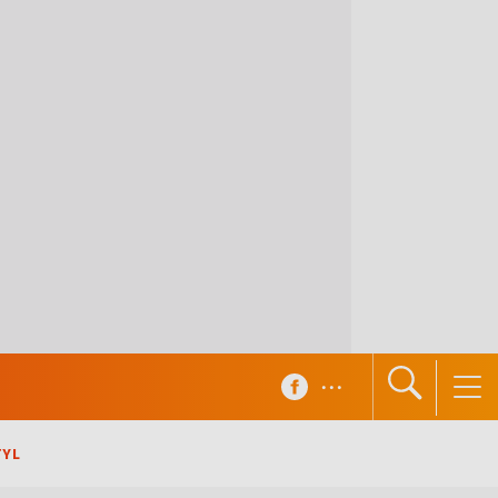
...
TYL