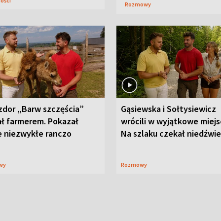
ności
Rozmowy
zdor „Barw szczęścia”
Gąsiewska i Sołtysiewicz
ał farmerem. Pokazał
wrócili w wyjątkowe miejs
e niezwykłe ranczo
Na szlaku czekał niedźwi
wy
Rozmowy