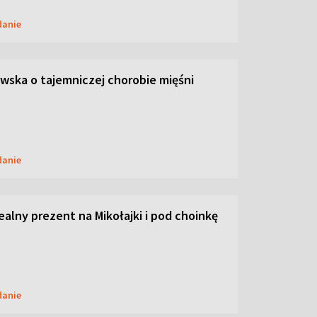
danie
ska o tajemniczej chorobie mięśni
danie
dealny prezent na Mikołajki i pod choinkę
danie