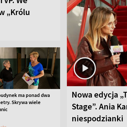
TVP. We
w „Królu
Nowa edycja „
budynek ma ponad dwa
etry. Skrywa wiele
Stage”. Ania K
mnic
niespodzianki