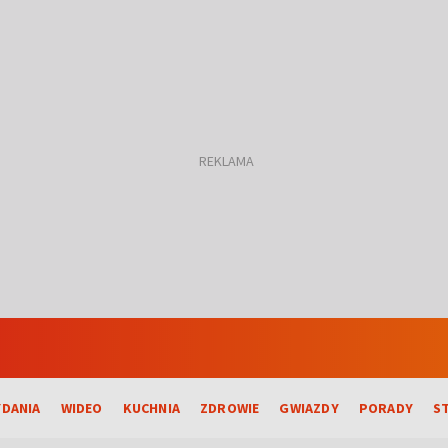
DANIA
WIDEO
KUCHNIA
ZDROWIE
GWIAZDY
PORADY
S