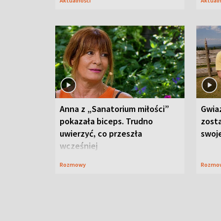
Aktualności
Aktual
Anna z „Sanatorium miłości”
Gwia
pokazała biceps. Trudno
zost
uwierzyć, co przeszła
swoj
wcześniej
Rozmowy
Rozmo