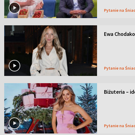
Pytanie na Śnia
Ewa Chodakow
Pytanie na Śnia
Biżuteria – i
Pytanie na Śnia