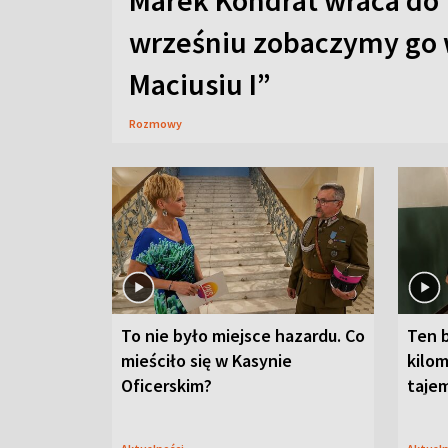
Marek Kondrat wraca do 
wrześniu zobaczymy go 
Maciusiu I”
Rozmowy
To nie było miejsce hazardu. Co
Ten 
mieściło się w Kasynie
kilom
Oficerskim?
taje