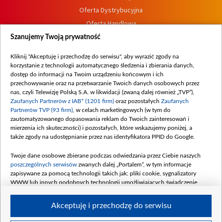
Oferta Dystrybucyjna
Oferta Handlowa
Dostępność
Szanujemy Twoją prywatność
Moje zgody
Kliknij "Akceptuję i przechodzę do serwisu", aby wyrazić zgody na
Procedura zgłoszeń wewnętrznych
korzystanie z technologii automatycznego śledzenia i zbierania danych,
dostęp do informacji na Twoim urządzeniu końcowym i ich
przechowywanie oraz na przetwarzanie Twoich danych osobowych przez
nas, czyli Telewizję Polską S.A. w likwidacji (zwaną dalej również „TVP”),
Zaufanych Partnerów z IAB* (1201 firm)
oraz pozostałych
Zaufanych
Partnerów TVP (93 firm)
, w celach marketingowych (w tym do
zautomatyzowanego dopasowania reklam do Twoich zainteresowań i
mierzenia ich skuteczności) i pozostałych, które wskazujemy poniżej, a
także zgody na udostępnianie przez nas identyfikatora PPID do Google.
Twoje dane osobowe zbierane podczas odwiedzania przez Ciebie naszych
poszczególnych serwisów
zwanych dalej „Portalem”, w tym informacje
zapisywane za pomocą technologii takich jak: pliki cookie, sygnalizatory
WWW lub innych podobnych technologii umożliwiających świadczenie
dopasowanych i bezpiecznych usług, personalizację treści oraz reklam,
udostępnianie funkcji mediów społecznościowych oraz analizowanie ruchu
Akceptuję i przechodzę do serwisu
w Internecie.