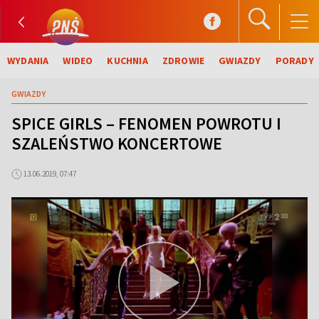
WYDANIA
WIDEO
KUCHNIA
ZDROWIE
GWIAZDY
PORADY
GWIAZDY
SPICE GIRLS – FENOMEN POWROTU I
SZALEŃSTWO KONCERTOWE
13.06.2019, 07:47