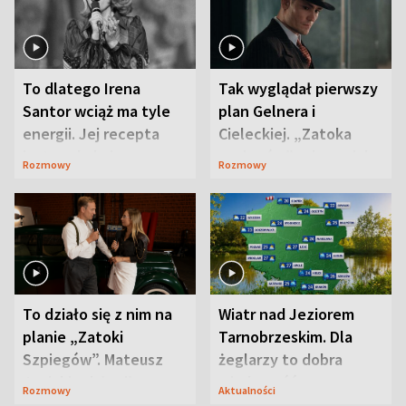
To dlatego Irena
Tak wyglądał pierwszy
Santor wciąż ma tyle
plan Gelnera i
energii. Jej recepta
Cieleckiej. „Zatoka
jest zaskakująco
szpiegów” od razu ich
Rozmowy
Rozmowy
prosta
zaskoczyła
To działo się z nim na
Wiatr nad Jeziorem
planie „Zatoki
Tarnobrzeskim. Dla
Szpiegów”. Mateusz
żeglarzy to dobra
Janicki odsłonił
wiadomość
Rozmowy
Aktualności
aktorski sekret