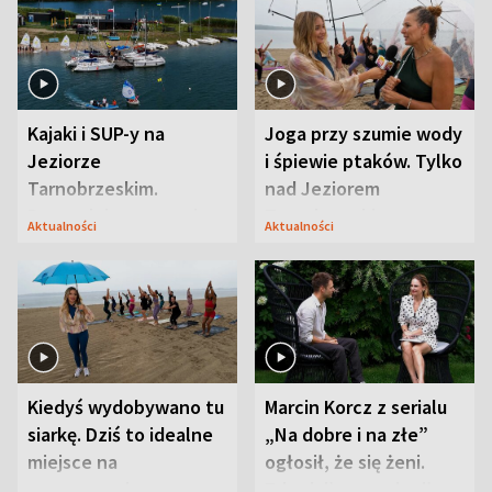
Kajaki i SUP-y na
Joga przy szumie wody
Jeziorze
i śpiewie ptaków. Tylko
Tarnobrzeskim.
nad Jeziorem
Przyrodnicy zwracają
Tarnobrzeskim
Aktualności
Aktualności
uwagę na coś jeszcze
Kiedyś wydobywano tu
Marcin Korcz z serialu
siarkę. Dziś to idealne
„Na dobre i na złe”
miejsce na
ogłosił, że się żeni.
wypoczynek
Zdradził, co zmienił