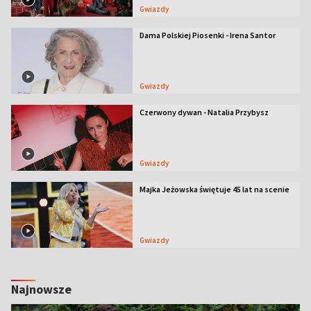
Gwiazdy
Dama Polskiej Piosenki - Irena Santor
Gwiazdy
Czerwony dywan - Natalia Przybysz
Gwiazdy
Majka Jeżowska świętuje 45 lat na scenie
Gwiazdy
Najnowsze