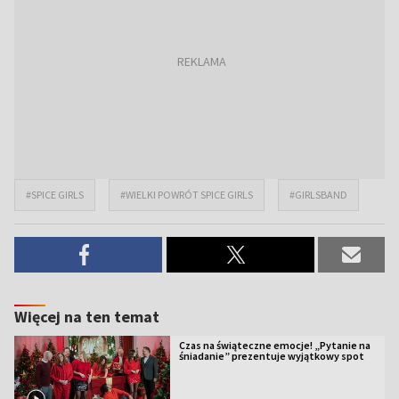
#SPICE GIRLS
#WIELKI POWRÓT SPICE GIRLS
#GIRLSBAND
Więcej na ten temat
Czas na świąteczne emocje! „Pytanie na
śniadanie” prezentuje wyjątkowy spot