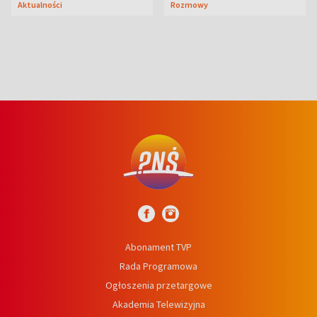
Aktualności
Rozmowy
syn
Abonament TVP
Rada Programowa
Ogłoszenia przetargowe
Akademia Telewizyjna