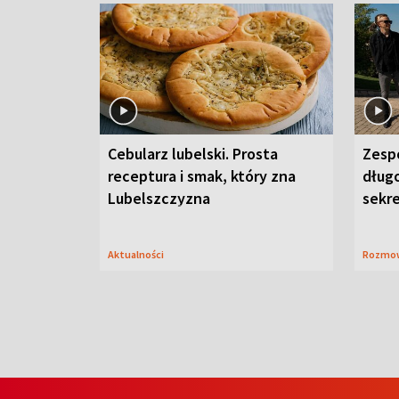
Cebularz lubelski. Prosta
Zesp
receptura i smak, który zna
długo
Lubelszczyzna
sekr
Aktualności
Rozmo