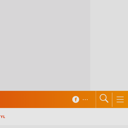
...
TYL