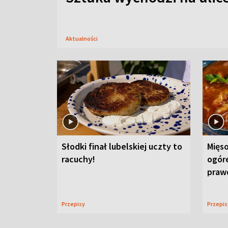
Aktualności
Słodki finał lubelskiej uczty to
Mięso
racuchy!
ogór
praw
Przepisy
Przepi