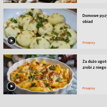
Domowe pyzy 
obiad
Przepisy
Za dużo ugo
zrobi z niego
Przepisy