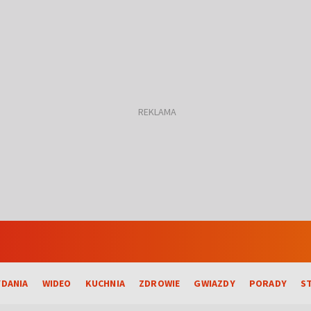
DANIA
WIDEO
KUCHNIA
ZDROWIE
GWIAZDY
PORADY
S