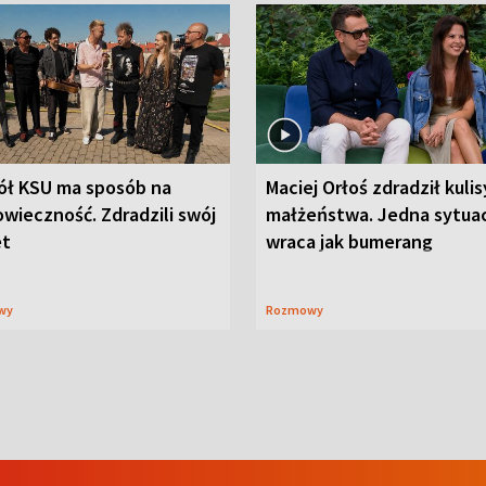
ół KSU ma sposób na
Maciej Orłoś zdradził kulis
wieczność. Zdradzili swój
małżeństwa. Jedna sytua
et
wraca jak bumerang
wy
Rozmowy