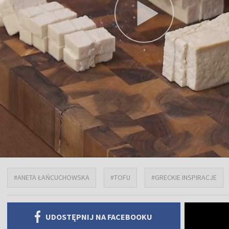
#ANETA ŁAŃCUCHOWSKA
#TOFU
#GRECKIE INSPIRACJE
UDOSTĘPNIJ NA FACEBOOKU