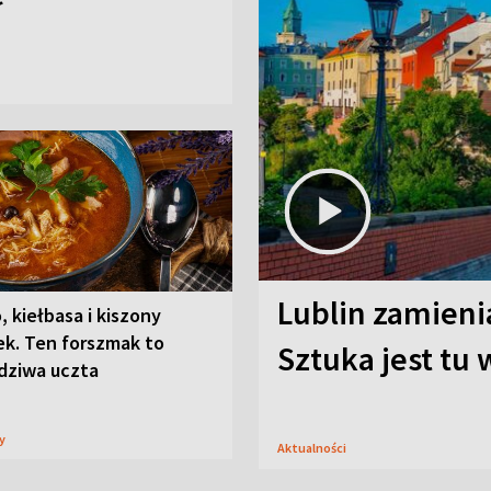
Lublin zamienia
, kiełbasa i kiszony
ek. Ten forszmak to
Sztuka jest tu
dziwa uczta
sy
Aktualności