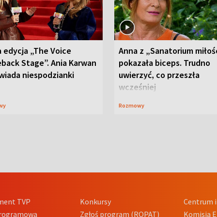
 edycja „The Voice
Anna z „Sanatorium miłoś
back Stage”. Ania Karwan
pokazała biceps. Trudno
wiada niespodzianki
uwierzyć, co przeszła
wcześniej
wy
Rozmowy
ment TVP
Konkursy
Centrum i
Programowa
Zgłoś program (ROPAT)
Komisja E