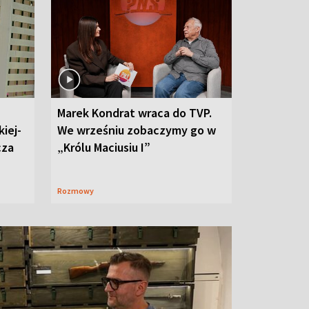
Marek Kondrat wraca do TVP.
iej-
We wrześniu zobaczymy go w
cza
„Królu Maciusiu I”
Rozmowy