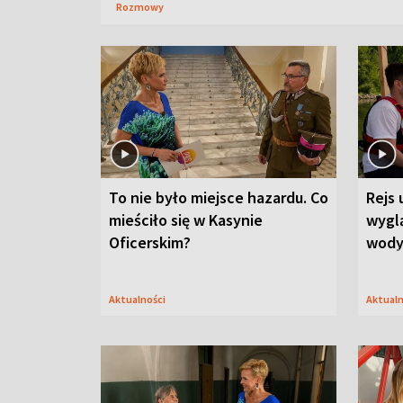
Rozmowy
To nie było miejsce hazardu. Co
Rejs 
mieściło się w Kasynie
wygl
Oficerskim?
wod
Aktualności
Aktual