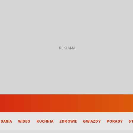
DANIA
WIDEO
KUCHNIA
ZDROWIE
GWIAZDY
PORADY
S