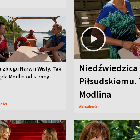
Niedźwiedzica
u zbiegu Narwi i Wisły. Tak
ąda Modlin od strony
Piłsudskiemu. 
y
Modlina
ności
Aktualności