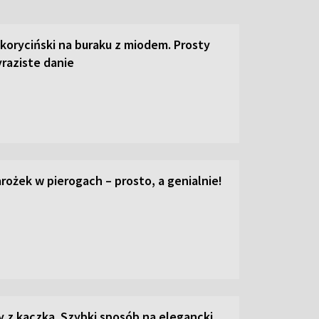
 koryciński na buraku z miodem. Prosty
raziste danie
ożek w pierogach – prosto, a genialnie!
z kaczką. Szybki sposób na elegancki