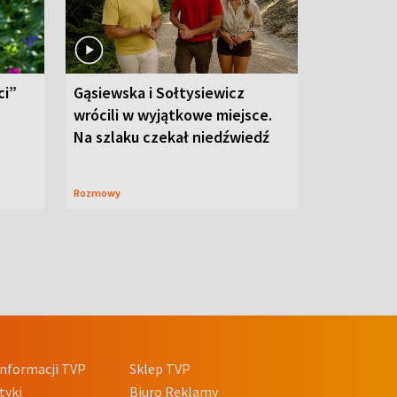
ci”
Gąsiewska i Sołtysiewicz
wrócili w wyjątkowe miejsce.
Na szlaku czekał niedźwiedź
Rozmowy
nformacji TVP
Sklep TVP
tyki
Biuro Reklamy