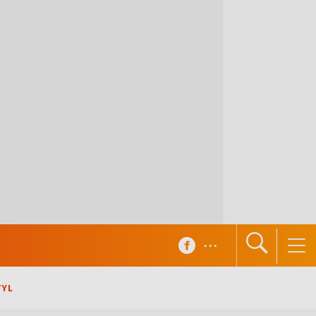
...
TYL