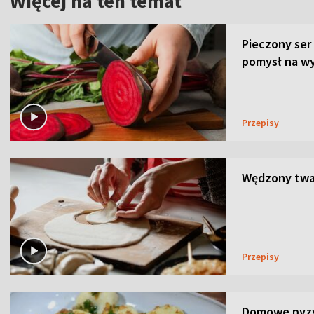
Więcej na ten temat
Pieczony ser
pomysł na wy
Przepisy
Wędzony twar
Przepisy
Domowe pyzy 