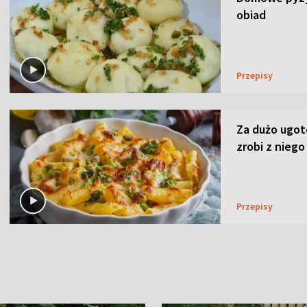
obiad
Przepisy
Za dużo ugo
zrobi z niego
Przepisy