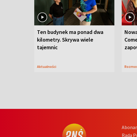
Ten budynek ma ponad dwa
Nowa
kilometry. Skrywa wiele
Come
tajemnic
zapo
Aktualności
Rozmo
Abona
Rada 