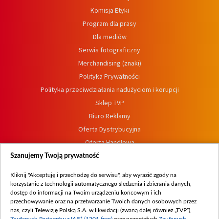
Komisja Etyki
Program dla prasy
Dla mediów
Serwis fotograficzny
Merchandising (znaki)
Polityka Prywatności
Polityka przeciwdziałania nadużyciom i korupcji
Sklep TVP
Biuro Reklamy
Oferta Dystrybucyjna
Oferta Handlowa
Dostępność
Szanujemy Twoją prywatność
Moje zgody
Kliknij "Akceptuję i przechodzę do serwisu", aby wyrazić zgody na
Procedura zgłoszeń wewnętrznych
korzystanie z technologii automatycznego śledzenia i zbierania danych,
dostęp do informacji na Twoim urządzeniu końcowym i ich
przechowywanie oraz na przetwarzanie Twoich danych osobowych przez
nas, czyli Telewizję Polską S.A. w likwidacji (zwaną dalej również „TVP”),