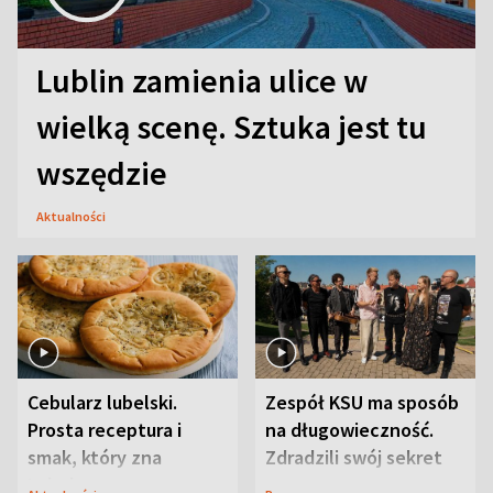
Lublin zamienia ulice w
wielką scenę. Sztuka jest tu
wszędzie
Aktualności
Cebularz lubelski.
Zespół KSU ma sposób
Prosta receptura i
na długowieczność.
smak, który zna
Zdradzili swój sekret
Lubelszczyzna