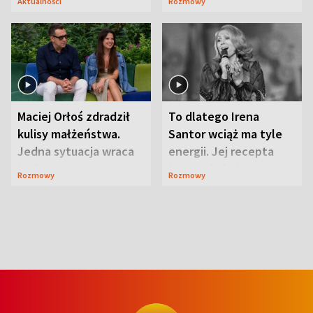
Aktualności
Rozmowy
Maciej Orłoś zdradził
To dlatego Irena
kulisy małżeństwa.
Santor wciąż ma tyle
Jedna sytuacja wraca
energii. Jej recepta
jak bumerang
jest zaskakująco
Rozmowy
Rozmowy
prosta