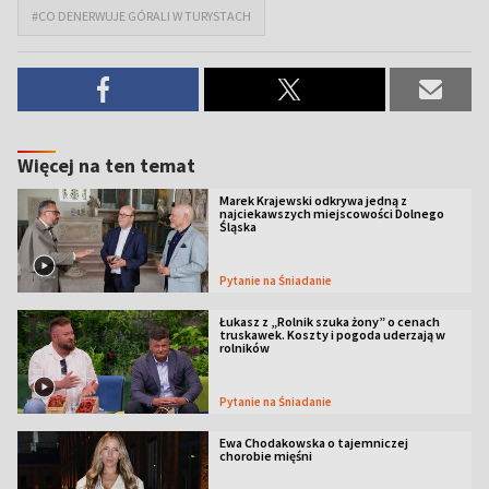
#CO DENERWUJE GÓRALI W TURYSTACH
Więcej na ten temat
Marek Krajewski odkrywa jedną z
najciekawszych miejscowości Dolnego
Śląska
Pytanie na Śniadanie
Łukasz z „Rolnik szuka żony” o cenach
truskawek. Koszty i pogoda uderzają w
rolników
Pytanie na Śniadanie
Ewa Chodakowska o tajemniczej
chorobie mięśni