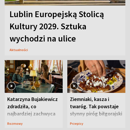
Lublin Europejską Stolicą
Kultury 2029. Sztuka
wychodzi na ulice
Aktualności
Katarzyna Bujakiewicz
Ziemniaki, kasza i
zdradziła, co
twaróg. Tak powstaje
najbardziej zachwyca
słynny piróg biłgorajski
ją w Lublinie
Rozmowy
Przepisy