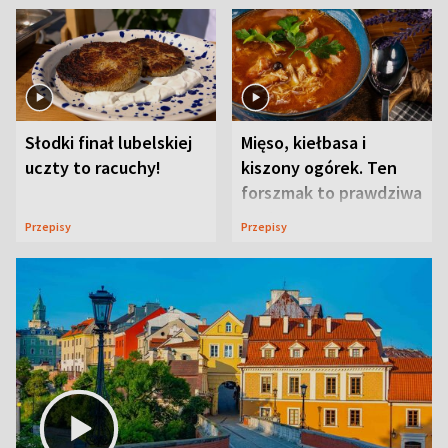
Słodki finał lubelskiej
Mięso, kiełbasa i
uczty to racuchy!
kiszony ogórek. Ten
forszmak to prawdziwa
uczta
Przepisy
Przepisy