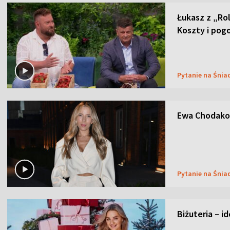
Łukasz z „Ro
Koszty i pog
Pytanie na Śnia
Ewa Chodakow
Pytanie na Śnia
Biżuteria – i