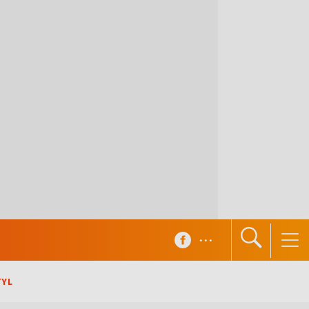
...
TYL