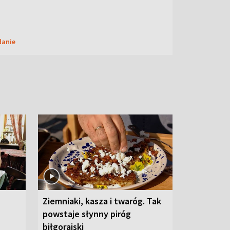
danie
Ziemniaki, kasza i twaróg. Tak
powstaje słynny piróg
biłgorajski