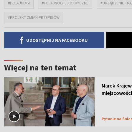
#HULAJNOGI
#HULAJNOGI ELEKTRYCZNE
#URZĄDZENIE TR
#PROJEKT ZMIAN PRZEPISÓW
UDOSTĘPNIJ NA FACEBOOKU
Więcej na ten temat
Marek Krajew
miejscowości
Pytanie na Śnia