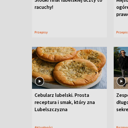
racuchy!
ogór
praw
Przepisy
Przepi
Cebularz lubelski. Prosta
Zesp
receptura i smak, który zna
długo
Lubelszczyzna
sekr
Aktualności
Rozmo