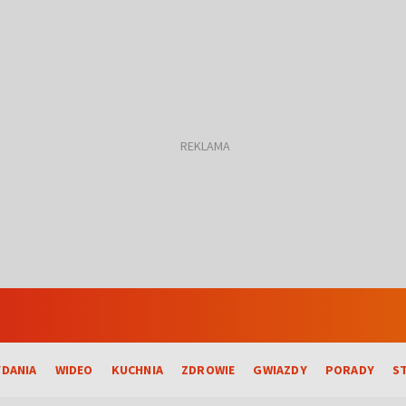
DANIA
WIDEO
KUCHNIA
ZDROWIE
GWIAZDY
PORADY
S