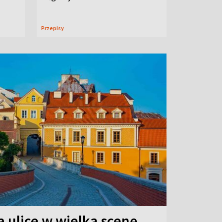
Przepisy
 ulice w wielką scenę.