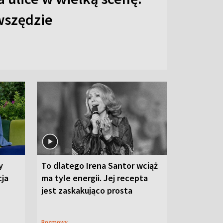
 wszędzie
y
To dlatego Irena Santor wciąż
cja
ma tyle energii. Jej recepta
jest zaskakująco prosta
Rozmowy