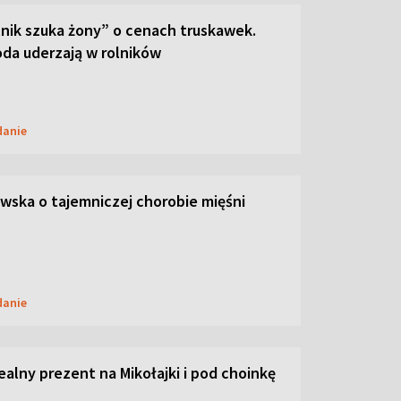
lnik szuka żony” o cenach truskawek.
oda uderzają w rolników
danie
ska o tajemniczej chorobie mięśni
danie
dealny prezent na Mikołajki i pod choinkę