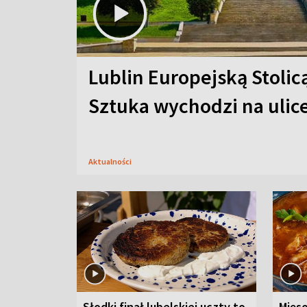
Lublin Europejską Stolic
Sztuka wychodzi na ulic
Aktualności
Słodki finał lubelskiej uczty to
Mięso