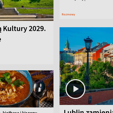
Rozmowy
ą Kultury 2029.
e
Lublin zamienia
, kiełbasa i kiszony