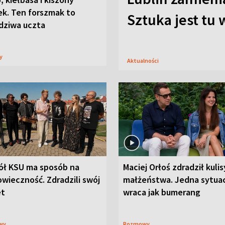
ek. Ten forszmak to
Sztuka jest tu
dziwa uczta
sy
Aktualności
ół KSU ma sposób na
Maciej Orłoś zdradził kulis
wieczność. Zdradzili swój
małżeństwa. Jedna sytua
et
wraca jak bumerang
wy
Rozmowy