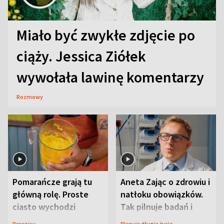
Miało być zwykłe zdjęcie po
ciąży. Jessica Ziółek
wywołała lawinę komentarzy
Rozmowy
Pomarańcze grają tu
Aneta Zając o zdrowiu i
główną rolę. Proste
natłoku obowiązków.
ciasto wychodzi
Tak pilnuje badań i
wyjątkowo wilgotne
wizyt
Przepisy
Planuję długie życie