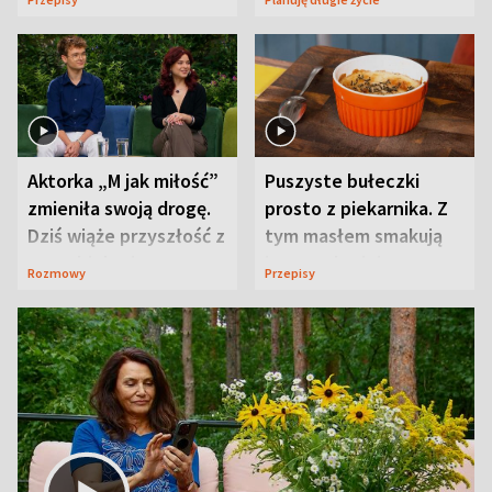
Aktorka „M jak miłość”
Puszyste bułeczki
zmieniła swoją drogę.
prosto z piekarnika. Z
Dziś wiąże przyszłość z
tym masłem smakują
neurobiologią
jeszcze lepiej
Rozmowy
Przepisy