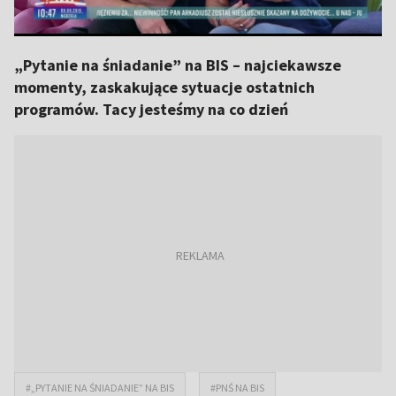
„Pytanie na śniadanie” na BIS – najciekawsze
momenty, zaskakujące sytuacje ostatnich
programów. Tacy jesteśmy na co dzień
#„PYTANIE NA ŚNIADANIE” NA BIS
#PNŚ NA BIS