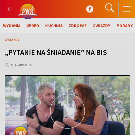
WYDANIA
WIDEO
KUCHNIA
ZDROWIE
GWIAZDY
PORADY
GWIAZDY
„PYTANIE NA ŚNIADANIE” NA BIS
09.06.2019, 06:22