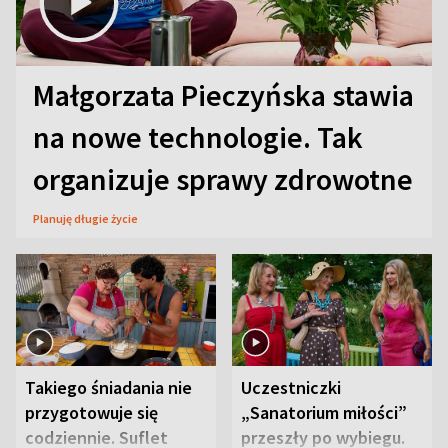
Małgorzata Pieczyńska stawia
na nowe technologie. Tak
organizuje sprawy zdrowotne
Planuję długie życie
Takiego śniadania nie
Uczestniczki
przygotowuje się
„Sanatorium miłości”
codziennie. Suflet
przeszły po wybiegu.