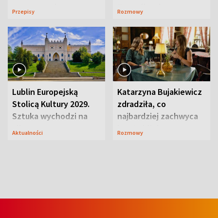
serowy zachwyca
Te stylizacje
Przepisy
Rozmowy
smakiem
przyciągały wzrok
Lublin Europejską
Katarzyna Bujakiewicz
Stolicą Kultury 2029.
zdradziła, co
Sztuka wychodzi na
najbardziej zachwyca
ulice
ją w Lublinie
Aktualności
Rozmowy