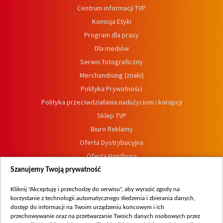
Centrum informacji TVP
Komisja Etyki
Program dla prasy
Dla mediów
Serwis fotograficzny
Merchandising (znaki)
Polityka Prywatności
Polityka przeciwdziałania nadużyciom i korupcji
Sklep TVP
Biuro Reklamy
Oferta Dystrybucyjna
Oferta Handlowa
Dostępność
Szanujemy Twoją prywatność
Moje zgody
Kliknij "Akceptuję i przechodzę do serwisu", aby wyrazić zgody na
Procedura zgłoszeń wewnętrznych
korzystanie z technologii automatycznego śledzenia i zbierania danych,
dostęp do informacji na Twoim urządzeniu końcowym i ich
przechowywanie oraz na przetwarzanie Twoich danych osobowych przez