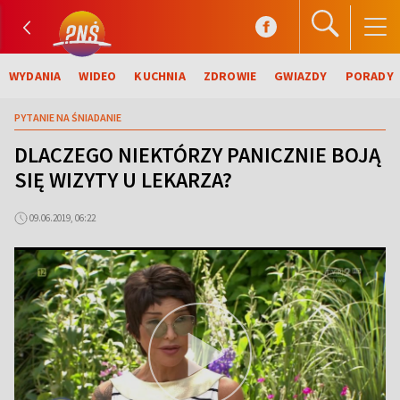
WYDANIA
WIDEO
KUCHNIA
ZDROWIE
GWIAZDY
PORADY
PYTANIE NA ŚNIADANIE
DLACZEGO NIEKTÓRZY PANICZNIE BOJĄ
SIĘ WIZYTY U LEKARZA?
09.06.2019, 06:22