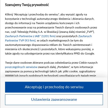
Dostępność
Szanujemy Twoją prywatność
Moje zgody
Kliknij "Akceptuję i przechodzę do serwisu", aby wyrazić zgody na
Procedura zgłoszeń wewnętrznych
korzystanie z technologii automatycznego śledzenia i zbierania danych,
dostęp do informacji na Twoim urządzeniu końcowym i ich
przechowywanie oraz na przetwarzanie Twoich danych osobowych przez
nas, czyli Telewizję Polską S.A. w likwidacji (zwaną dalej również „TVP”),
Zaufanych Partnerów z IAB* (1201 firm)
oraz pozostałych
Zaufanych
Partnerów TVP (93 firm)
, w celach marketingowych (w tym do
zautomatyzowanego dopasowania reklam do Twoich zainteresowań i
mierzenia ich skuteczności) i pozostałych, które wskazujemy poniżej, a
także zgody na udostępnianie przez nas identyfikatora PPID do Google.
Twoje dane osobowe zbierane podczas odwiedzania przez Ciebie naszych
poszczególnych serwisów
zwanych dalej „Portalem”, w tym informacje
zapisywane za pomocą technologii takich jak: pliki cookie, sygnalizatory
WWW lub innych podobnych technologii umożliwiających świadczenie
dopasowanych i bezpiecznych usług, personalizację treści oraz reklam,
udostępnianie funkcji mediów społecznościowych oraz analizowanie ruchu
Akceptuję i przechodzę do serwisu
w Internecie.
Twoje dane osobowe zbierane podczas odwiedzania przez Ciebie
Ustawienia zaawansowane
poszczególnych serwisów
na Portalu, takie jak adresy IP, identyfikatory
© 2026 Telewizja Polska S. A. w likwidacji
Twoich urządzeń końcowych i identyfikatory plików cookie, informacje o