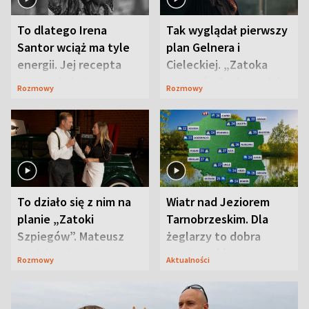
To dlatego Irena
Tak wyglądał pierwszy
Santor wciąż ma tyle
plan Gelnera i
energii. Jej recepta
Cieleckiej. „Zatoka
jest zaskakująco
szpiegów” od razu ich
Rozmowy
Rozmowy
prosta
zaskoczyła
To działo się z nim na
Wiatr nad Jeziorem
planie „Zatoki
Tarnobrzeskim. Dla
Szpiegów”. Mateusz
żeglarzy to dobra
Janicki odsłonił
wiadomość
Rozmowy
Aktualności
aktorski sekret