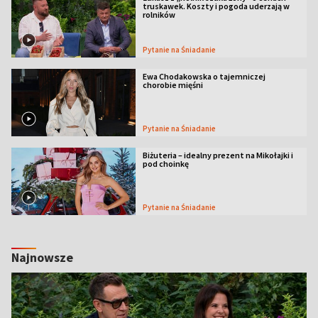
truskawek. Koszty i pogoda uderzają w
rolników
Pytanie na Śniadanie
Ewa Chodakowska o tajemniczej
chorobie mięśni
Pytanie na Śniadanie
Biżuteria – idealny prezent na Mikołajki i
pod choinkę
Pytanie na Śniadanie
Najnowsze