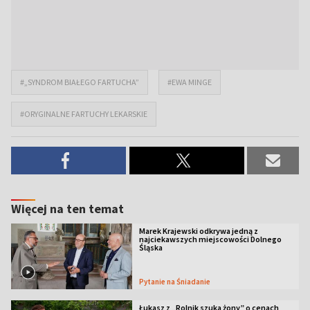
#„SYNDROM BIAŁEGO FARTUCHA”
#EWA MINGE
#ORYGINALNE FARTUCHY LEKARSKIE
Więcej na ten temat
Marek Krajewski odkrywa jedną z
najciekawszych miejscowości Dolnego
Śląska
Pytanie na Śniadanie
Łukasz z „Rolnik szuka żony” o cenach