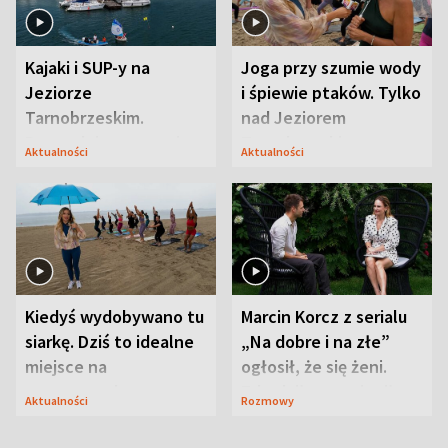
Kajaki i SUP-y na
Joga przy szumie wody
Jeziorze
i śpiewie ptaków. Tylko
Tarnobrzeskim.
nad Jeziorem
Przyrodnicy zwracają
Tarnobrzeskim
Aktualności
Aktualności
uwagę na coś jeszcze
Kiedyś wydobywano tu
Marcin Korcz z serialu
siarkę. Dziś to idealne
„Na dobre i na złe”
miejsce na
ogłosił, że się żeni.
wypoczynek
Zdradził, co zmienił
Aktualności
Rozmowy
syn