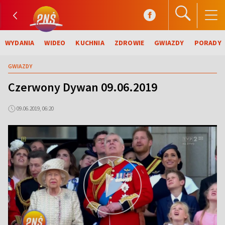
WYDANIA
WIDEO
KUCHNIA
ZDROWIE
GWIAZDY
PORADY
GWIAZDY
Czerwony Dywan 09.06.2019
09.06.2019, 06:20