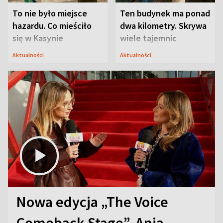
To nie było miejsce
Ten budynek ma ponad
hazardu. Co mieściło
dwa kilometry. Skrywa
się w Kasynie
wiele tajemnic
Oficerskim?
Aktualności
Aktualności
Nowa edycja „The Voice
Comeback Stage”. Ania