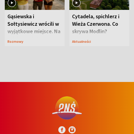
Gąsiewska i
Cytadela, spichlerz i
Sołtysiewicz wrócili w
Wieża Czerwona. Co
wyjątkowe miejsce. Na
skrywa Modlin?
szlaku czekał
Rozmowy
Aktualności
niedźwiedź