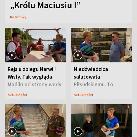
„Królu Maciusiu I”
Rozmowy
Rejs u zbiegu Narwi i
Niedźwiedzica
Wisły. Tak wygląda
salutowała
Modlin od strony wody
Piłsudskiemu. To
niejedyna tajemnica
Aktualności
Aktualności
Modlina