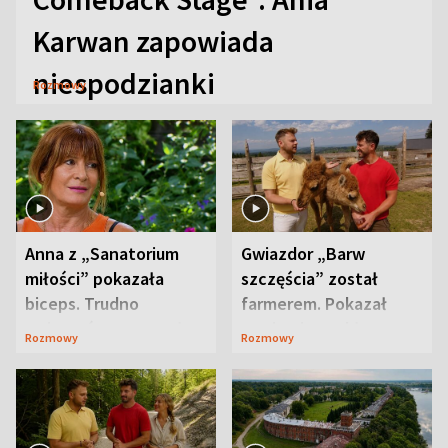
Karwan zapowiada
niespodzianki
Rozmowy
Anna z „Sanatorium
Gwiazdor „Barw
miłości” pokazała
szczęścia” został
biceps. Trudno
farmerem. Pokazał
uwierzyć, co przeszła
swoje niezwykłe
Rozmowy
Rozmowy
wcześniej
ranczo