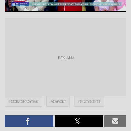
#CZERWONY DYWAN
#GWIAZDY
#SHOW BIZNES