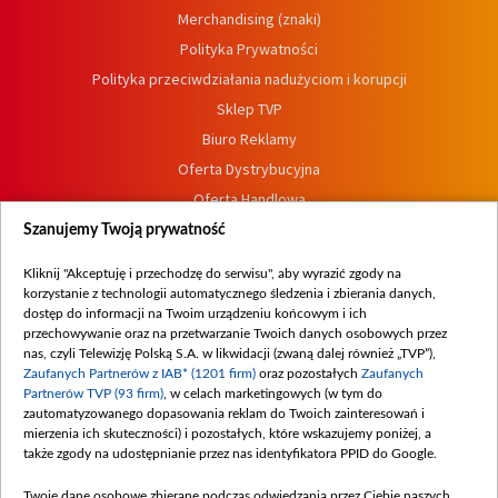
Merchandising (znaki)
Polityka Prywatności
Polityka przeciwdziałania nadużyciom i korupcji
Sklep TVP
Biuro Reklamy
Oferta Dystrybucyjna
Oferta Handlowa
Dostępność
Szanujemy Twoją prywatność
Moje zgody
Kliknij "Akceptuję i przechodzę do serwisu", aby wyrazić zgody na
Procedura zgłoszeń wewnętrznych
korzystanie z technologii automatycznego śledzenia i zbierania danych,
dostęp do informacji na Twoim urządzeniu końcowym i ich
przechowywanie oraz na przetwarzanie Twoich danych osobowych przez
nas, czyli Telewizję Polską S.A. w likwidacji (zwaną dalej również „TVP”),
Zaufanych Partnerów z IAB* (1201 firm)
oraz pozostałych
Zaufanych
Partnerów TVP (93 firm)
, w celach marketingowych (w tym do
zautomatyzowanego dopasowania reklam do Twoich zainteresowań i
mierzenia ich skuteczności) i pozostałych, które wskazujemy poniżej, a
także zgody na udostępnianie przez nas identyfikatora PPID do Google.
Twoje dane osobowe zbierane podczas odwiedzania przez Ciebie naszych