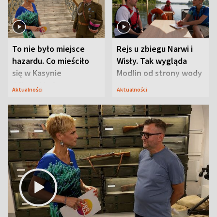
To nie było miejsce
Rejs u zbiegu Narwi i
hazardu. Co mieściło
Wisły. Tak wygląda
się w Kasynie
Modlin od strony wody
Oficerskim?
Aktualności
Aktualności