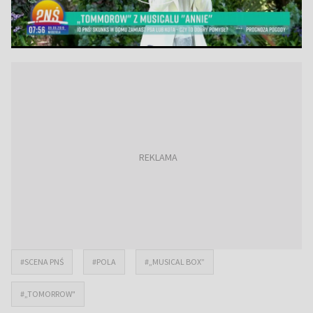
#SCENA PNŚ
#POLA
#„MUSICAL BOX”
#„TOMORROW"