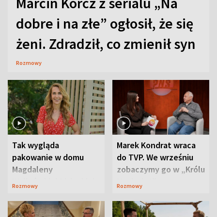
Marcin Korcz z serialu „Na
dobre i na złe” ogłosił, że się
żeni. Zdradził, co zmienił syn
Rozmowy
Tak wygląda
Marek Kondrat wraca
pakowanie w domu
do TVP. We wrześniu
Magdaleny
zobaczymy go w „Królu
Waligórskiej-Lisieckiej.
Maciusiu I”
Rozmowy
Rozmowy
Mąż nie odpuszcza