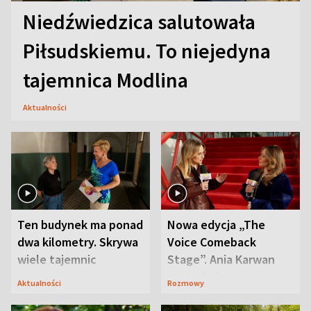
Niedźwiedzica salutowała
Piłsudskiemu. To niejedyna
tajemnica Modlina
Aktualności
Ten budynek ma ponad
Nowa edycja „The
dwa kilometry. Skrywa
Voice Comeback
wiele tajemnic
Stage”. Ania Karwan
zapowiada
Aktualności
Rozmowy
niespodzianki