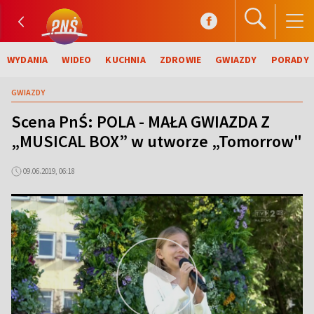
WYDANIA
WIDEO
KUCHNIA
ZDROWIE
GWIAZDY
PORADY
GWIAZDY
Scena PnŚ: POLA - MAŁA GWIAZDA Z
„MUSICAL BOX” w utworze „Tomorrow"
09.06.2019, 06:18