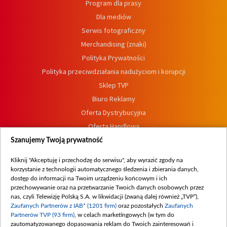
Program dla prasy
Dla mediów
Serwis fotograficzny
Merchandising (znaki)
Polityka Prywatności
Polityka przeciwdziałania nadużyciom i korupcji
Sklep TVP
Biuro Reklamy
Oferta Dystrybucyjna
Oferta Handlowa
Dostępność
Szanujemy Twoją prywatność
Moje zgody
Kliknij "Akceptuję i przechodzę do serwisu", aby wyrazić zgody na
Procedura zgłoszeń wewnętrznych
korzystanie z technologii automatycznego śledzenia i zbierania danych,
dostęp do informacji na Twoim urządzeniu końcowym i ich
przechowywanie oraz na przetwarzanie Twoich danych osobowych przez
nas, czyli Telewizję Polską S.A. w likwidacji (zwaną dalej również „TVP”),
Zaufanych Partnerów z IAB* (1201 firm)
oraz pozostałych
Zaufanych
Partnerów TVP (93 firm)
, w celach marketingowych (w tym do
zautomatyzowanego dopasowania reklam do Twoich zainteresowań i