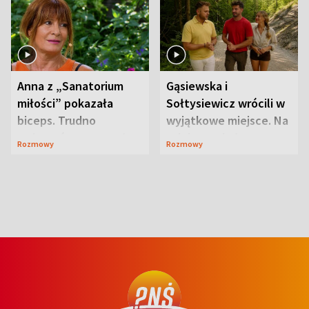
Anna z „Sanatorium
Gąsiewska i
miłości” pokazała
Sołtysiewicz wrócili w
biceps. Trudno
wyjątkowe miejsce. Na
uwierzyć, co przeszła
szlaku czekał
Rozmowy
Rozmowy
wcześniej
niedźwiedź