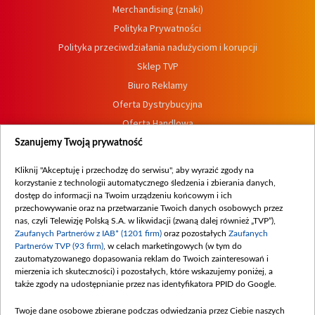
Merchandising (znaki)
Polityka Prywatności
Polityka przeciwdziałania nadużyciom i korupcji
Sklep TVP
Biuro Reklamy
Oferta Dystrybucyjna
Oferta Handlowa
Dostępność
Szanujemy Twoją prywatność
Moje zgody
Kliknij "Akceptuję i przechodzę do serwisu", aby wyrazić zgody na
Procedura zgłoszeń wewnętrznych
korzystanie z technologii automatycznego śledzenia i zbierania danych,
dostęp do informacji na Twoim urządzeniu końcowym i ich
przechowywanie oraz na przetwarzanie Twoich danych osobowych przez
nas, czyli Telewizję Polską S.A. w likwidacji (zwaną dalej również „TVP”),
Zaufanych Partnerów z IAB* (1201 firm)
oraz pozostałych
Zaufanych
Partnerów TVP (93 firm)
, w celach marketingowych (w tym do
zautomatyzowanego dopasowania reklam do Twoich zainteresowań i
mierzenia ich skuteczności) i pozostałych, które wskazujemy poniżej, a
także zgody na udostępnianie przez nas identyfikatora PPID do Google.
Twoje dane osobowe zbierane podczas odwiedzania przez Ciebie naszych