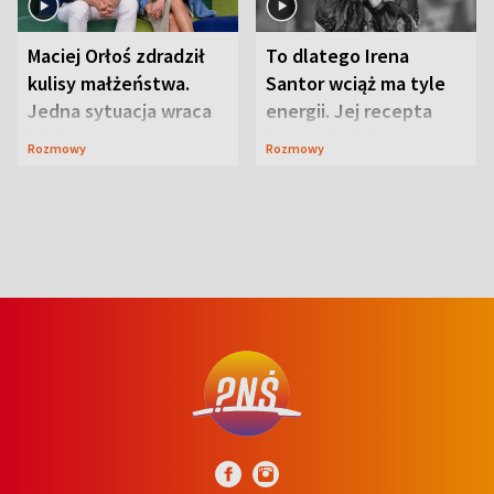
Maciej Orłoś zdradził
To dlatego Irena
kulisy małżeństwa.
Santor wciąż ma tyle
Jedna sytuacja wraca
energii. Jej recepta
jak bumerang
jest zaskakująco
Rozmowy
Rozmowy
prosta