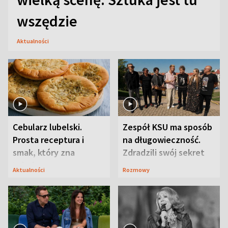
wszędzie
Aktualności
Cebularz lubelski.
Zespół KSU ma sposób
Prosta receptura i
na długowieczność.
smak, który zna
Zdradzili swój sekret
Lubelszczyzna
Aktualności
Rozmowy