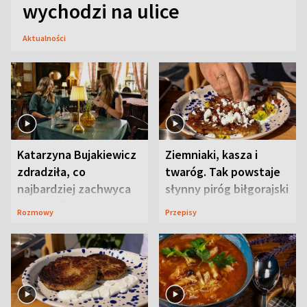
wychodzi na ulice
Aktualności
Katarzyna Bujakiewicz
Ziemniaki, kasza i
zdradziła, co
twaróg. Tak powstaje
najbardziej zachwyca
słynny piróg biłgorajski
ją w Lublinie
Rozmowy
Przepisy