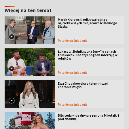
Więcej na ten temat
Marek Krajewski odkrywa jedną z
najciekawszych miejscowości Dolnego
Śląska
Pytanie na Śniadanie
Łukasz z „Rolnik szuka żony” o cenach
truskawek. Koszty i pogoda uderzają w
rolników
Pytanie na Śniadanie
Ewa Chodakowska o tajemniczej
chorobie mięśni
Pytanie na Śniadanie
Biżuteria – idealny prezent na Mikołajki i
pod choinkę