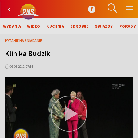
WYDANIA
WIDEO
KUCHNIA
ZDROWIE
GWIAZDY
PORADY
PYTANIE NA ŚNIADANIE
Klinika Budzik
08.06.2019, 07:14