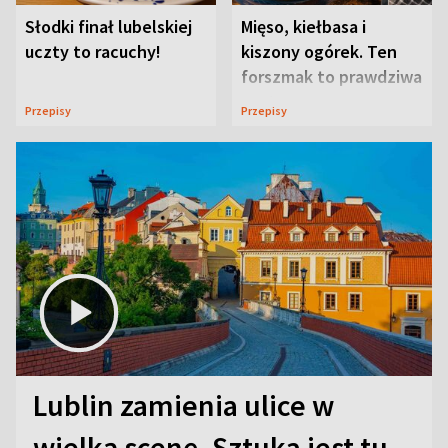
Słodki finał lubelskiej
Mięso, kiełbasa i
uczty to racuchy!
kiszony ogórek. Ten
forszmak to prawdziwa
uczta
Przepisy
Przepisy
Lublin zamienia ulice w
wielką scenę. Sztuka jest tu