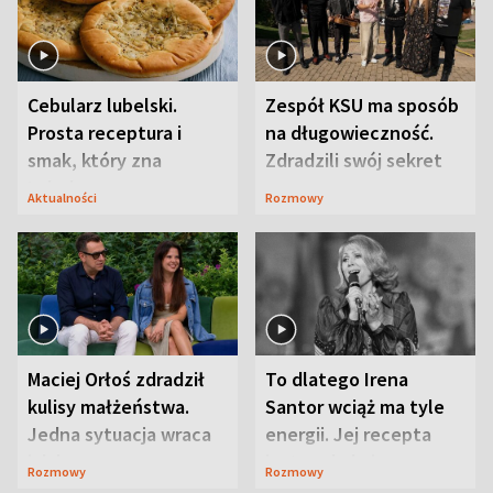
Cebularz lubelski.
Zespół KSU ma sposób
Prosta receptura i
na długowieczność.
smak, który zna
Zdradzili swój sekret
Lubelszczyzna
Aktualności
Rozmowy
Maciej Orłoś zdradził
To dlatego Irena
kulisy małżeństwa.
Santor wciąż ma tyle
Jedna sytuacja wraca
energii. Jej recepta
jak bumerang
jest zaskakująco
Rozmowy
Rozmowy
prosta