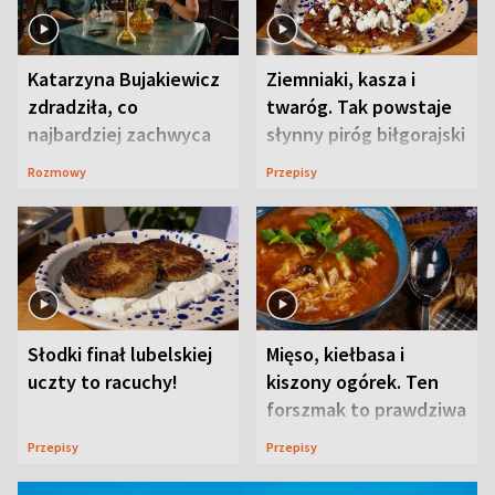
Katarzyna Bujakiewicz
Ziemniaki, kasza i
zdradziła, co
twaróg. Tak powstaje
najbardziej zachwyca
słynny piróg biłgorajski
ją w Lublinie
Rozmowy
Przepisy
Słodki finał lubelskiej
Mięso, kiełbasa i
uczty to racuchy!
kiszony ogórek. Ten
forszmak to prawdziwa
uczta
Przepisy
Przepisy