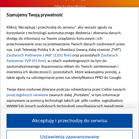
Oferta Handlowa
Dostępność
Szanujemy Twoją prywatność
Moje zgody
Kliknij "Akceptuję i przechodzę do serwisu", aby wyrazić zgody na
Procedura zgłoszeń wewnętrznych
korzystanie z technologii automatycznego śledzenia i zbierania danych,
dostęp do informacji na Twoim urządzeniu końcowym i ich
przechowywanie oraz na przetwarzanie Twoich danych osobowych przez
nas, czyli Telewizję Polską S.A. w likwidacji (zwaną dalej również „TVP”),
Zaufanych Partnerów z IAB* (1201 firm)
oraz pozostałych
Zaufanych
Partnerów TVP (93 firm)
, w celach marketingowych (w tym do
zautomatyzowanego dopasowania reklam do Twoich zainteresowań i
mierzenia ich skuteczności) i pozostałych, które wskazujemy poniżej, a
także zgody na udostępnianie przez nas identyfikatora PPID do Google.
Twoje dane osobowe zbierane podczas odwiedzania przez Ciebie naszych
poszczególnych serwisów
zwanych dalej „Portalem”, w tym informacje
zapisywane za pomocą technologii takich jak: pliki cookie, sygnalizatory
WWW lub innych podobnych technologii umożliwiających świadczenie
dopasowanych i bezpiecznych usług, personalizację treści oraz reklam,
udostępnianie funkcji mediów społecznościowych oraz analizowanie ruchu
Akceptuję i przechodzę do serwisu
w Internecie.
Twoje dane osobowe zbierane podczas odwiedzania przez Ciebie
Ustawienia zaawansowane