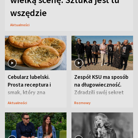
wszędzie
Aktualności
Cebularz lubelski.
Zespół KSU ma sposób
Prosta receptura i
na długowieczność.
smak, który zna
Zdradzili swój sekret
Lubelszczyzna
Aktualności
Rozmowy