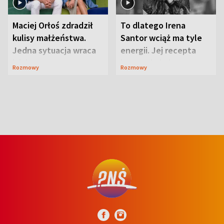
Maciej Orłoś zdradził
To dlatego Irena
kulisy małżeństwa.
Santor wciąż ma tyle
Jedna sytuacja wraca
energii. Jej recepta
jak bumerang
jest zaskakująco
Rozmowy
Rozmowy
prosta