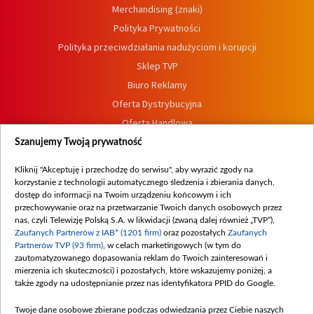
Merchandising (znaki)
Polityka Prywatności
Polityka przeciwdziałania nadużyciom i korupcji
Sklep TVP
Biuro Reklamy
Oferta Dystrybucyjna
Oferta Handlowa
Dostępność
Szanujemy Twoją prywatność
Moje zgody
Kliknij "Akceptuję i przechodzę do serwisu", aby wyrazić zgody na
Procedura zgłoszeń wewnętrznych
korzystanie z technologii automatycznego śledzenia i zbierania danych,
dostęp do informacji na Twoim urządzeniu końcowym i ich
przechowywanie oraz na przetwarzanie Twoich danych osobowych przez
nas, czyli Telewizję Polską S.A. w likwidacji (zwaną dalej również „TVP”),
Zaufanych Partnerów z IAB* (1201 firm)
oraz pozostałych
Zaufanych
Partnerów TVP (93 firm)
, w celach marketingowych (w tym do
zautomatyzowanego dopasowania reklam do Twoich zainteresowań i
mierzenia ich skuteczności) i pozostałych, które wskazujemy poniżej, a
także zgody na udostępnianie przez nas identyfikatora PPID do Google.
Twoje dane osobowe zbierane podczas odwiedzania przez Ciebie naszych