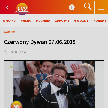
WYDANIA
WIDEO
KUCHNIA
ZDROWIE
GWIAZDY
PORADY
GWIAZDY
Czerwony Dywan 07.06.2019
07.06.2019, 07:52