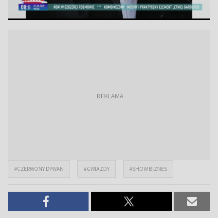
#CZERWONY DYWAN
#GWIAZDY
#SHOW BIZNES