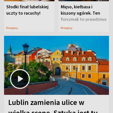
Słodki finał lubelskiej
Mięso, kiełbasa i
uczty to racuchy!
kiszony ogórek. Ten
forszmak to prawdziwa
uczta
Przepisy
Przepisy
Lublin zamienia ulice w
wielką scenę. Sztuka jest tu