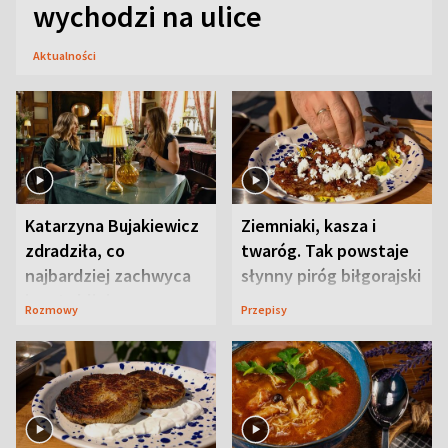
wychodzi na ulice
Aktualności
Katarzyna Bujakiewicz
Ziemniaki, kasza i
zdradziła, co
twaróg. Tak powstaje
najbardziej zachwyca
słynny piróg biłgorajski
ją w Lublinie
Rozmowy
Przepisy